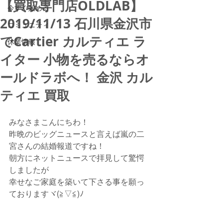
【買取専門店OLDLAB】
今すぐ始める
2019/11/13 石川県金沢市
コミュニティ
でCartier カルティエ ラ
休業情報
イター 小物を売るならオ
ールドラボへ！ 金沢 カル
ティエ 買取
みなさまこんにちわ！
昨晩のビッグニュースと言えば嵐の二
宮さんの結婚報道ですね！
朝方にネットニュースで拝見して驚愕
しましたが
幸せなご家庭を築いて下さる事を願っ
ておりますヾ(≧▽≦)ﾉ