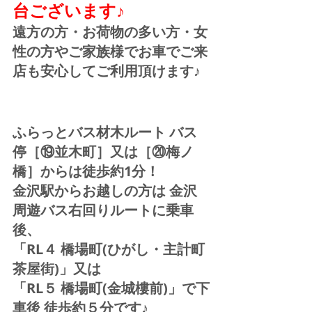
台ございます♪
遠方の方・お荷物の多い方・女
性の方やご家族様でお車でご来
店も安心してご利用頂けます♪
ふらっとバス材木ルート バス
停［⑲並木町］又は［⑳梅ノ
橋］からは徒歩約1分！  
金沢駅からお越しの方は 金沢
周遊バス右回りルートに乗車
後、
「RL４ 橋場町(ひがし・主計町
茶屋街)」又は 
「RL５ 橋場町(金城樓前)」で下
車後 徒歩約５分です♪