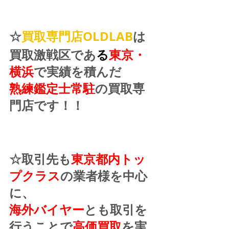
☆
買取専門店OLDLAB
は
買取激戦区であ
る
東京・
横浜
で実績を積んだ
熟練鑑定士常駐
の買取専
門店です！！
☆取引先も
東京都内トッ
プクラス
の業者様を中心
に、
海外バイヤー
とも取引を
行うことで
高価買取
を実