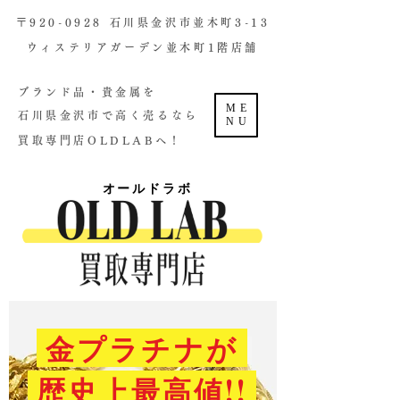
​〒920-0928 石川県金沢市並木町3-13
ウィステリアガーデン並木町1階店舗​
ブランド品・貴金属を
ME
石川県金沢市で高く売るなら
NU
買取専門店OLDLABへ！
オールドラボ
金プラチナが
歴史上最高値!!