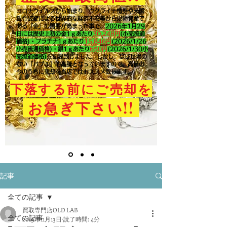
コロナウイルスから始まり、ウクライナ情勢や米国
銀行破綻による世界的な経済不安等から現物資産で
ある「金」の需要が高まった事で、
2026年1月29
日には歴史上初の金1ｇあたり
30,248円
(小売流通
価格)・プラチナ1ｇあたり
15,846
円
(2026/1/26
小売流通価格)・銀1ｇあたり
650
円
(2026/1/30小
売流通価格)
を記録致しました。​しかし、ほぼ足場の
ない「バブル」的高騰となっていますので、高値の
今のうちに売却を当店ではおススメ致します。
下落する前にご売却を
!!
お急ぎ下さい
記事
全ての記事
買取専門店OLD LAB
全ての記事
2019年11月13日
読了時間: 4分