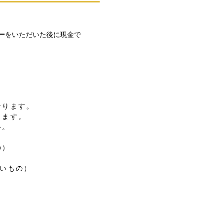
ー
をいただいた後に現金で
なります。
します。
い。
の）
ないもの）