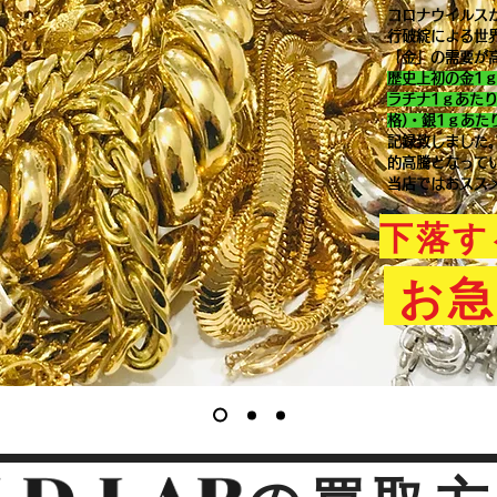
コロナウイルス
行破綻による世
「金」の需要が
歴史上初の金1
ラチナ1ｇあた
格)・銀1ｇあた
記録致しました
的高騰となって
当店ではおスス
下落す
お急