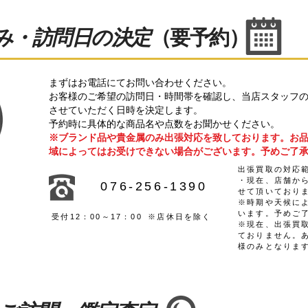
込み・訪問日の決定
（要予約）
まずはお電話にてお問い合わせください。
お客様のご希望の訪問日・時間帯を確認し、当店スタッフ
させていただく日時を決定します。
予約時に具体的な商品名や点数をお聞かせください。
※ブランド品や貴金属のみ出張対応を致しております。お
域によってはお受けできない場合がございます。予めご了
​出張買取の対応
​・現在、店舗か
​076-256-1390
せて頂いており
​※時期や天候に
います。予めご
​受付12：00～17：00
​※店休日を除く
​※現在、出張買
ておりません。
様のみとなりま