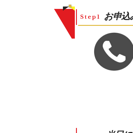
​お申
Step1