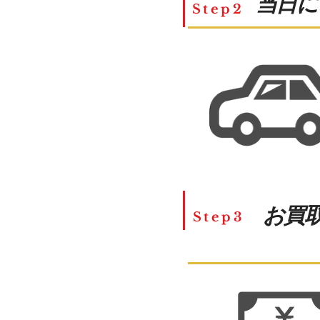
​当日
Step2
お買
Step3