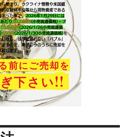
から始まり、ウクライナ情勢や米国銀
界的な経済不安等から現物資産である
高まった事で、
2026年1月29
日には
ｇあたり
30,248円
(小売流通価格)・プ
り
15,846
円
(2026/1/26小売流通価
り
650
円
(2026/1/30小売流通価格)
を
。​しかし、ほぼ足場のない「バブル」
いますので、高値の今のうちに売却を
メ致します。
る前にご売却を
!!
ぎ下さい