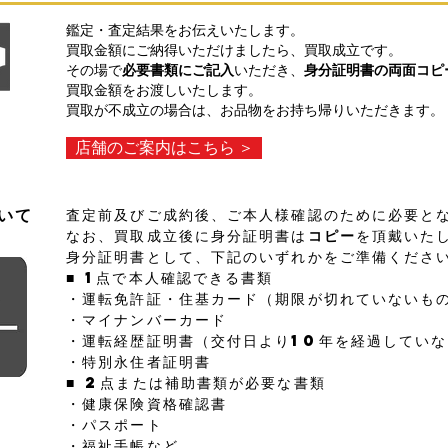
鑑定・査定結果をお伝えいたします。
買取金額にご納得いただけましたら、買取成立です。
その場で
必要書類にご記入
いただき、
身分証明書の両面コピ
買取金額をお渡しいたします。
買取が不成立の場合は、お品物をお持ち帰りいただきます。
店舗のご案内はこちら ＞
査定前及びご成約後、ご本人様確認のために必要と
ついて
なお、買取成立後に身分証明書は
コピー
を頂戴いた
身分証明書として、下記のいずれかをご準備くださ
■ 1点で本人確認できる書類
・運転免許証・住基カード（期限が切れていないも
・マイナンバーカード
・運転経歴証明書（交付日より10年を経過してい
・特別永住者証明書
■ 2点または補助書類が必要な書類
・健康保険資格確認書
・パスポート
・福祉手帳など