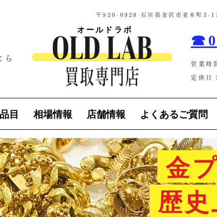
​〒920-0928 石川県金沢市並木町3
オールドラボ
☎0
なら
営業時
！
定休日：
品目
相場情報
店舗情報
よくあるご質問
金プ
歴史