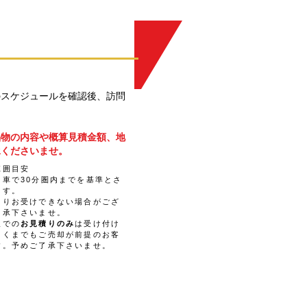
のスケジュールを確認後、訪問
品物の内容や概算見積金額、地
承くださいませ。
範囲目安
ら車で30分圏内までを基準とさ
ます。
よりお受けできない場合がござ
了承下さいませ。
取での
お見積りのみ
は受け付け
あくまでもご売却が前提のお客
す。予めご了承下さいませ。