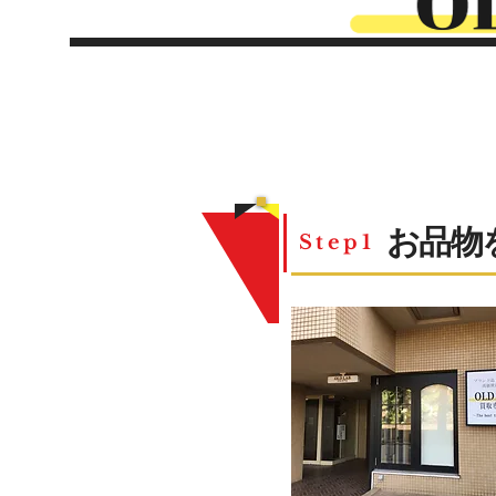
お品物
Step1