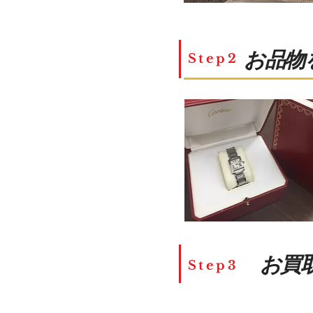
​お品
Step2
お買
Step3