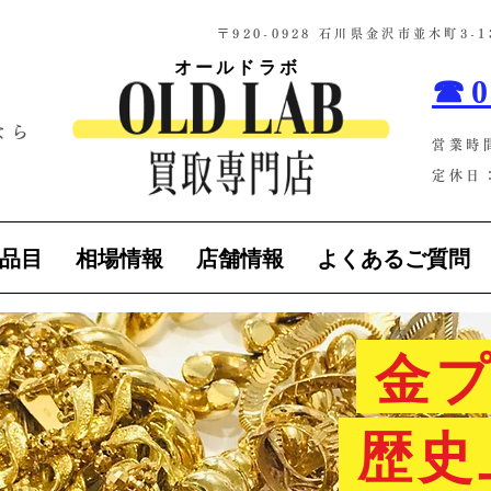
​〒920-0928 石川県金沢市並木町3
オールドラボ
☎0
なら
営業時
！
定休日：
品目
相場情報
店舗情報
よくあるご質問
金プ
歴史