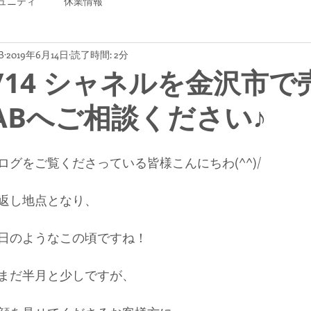
ュニティ
休業情報
B
2019年6月14日
読了時間: 2分
06/14 シャネルを金沢市
LABへご相談ください♪
グをご覧くださっている皆様こんにちわ(^^)/
返し地点となり、
日のようなこの頃ですね！
まだ半月と少しですが、