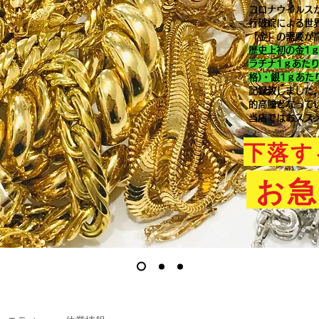
コロナウイルス
行破綻による世
「金」の需要が
歴史上初の金1
ラチナ1ｇあた
格)・銀1ｇあた
記録致しました
的高騰となって
当店ではおスス
下落す
お急