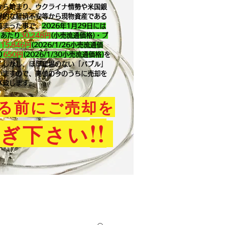
から始まり、ウクライナ情勢や米国銀
界的な経済不安等から現物資産である
高まった事で、
2026年1月29
日には
ｇあたり
30,248円
(小売流通価格)・プ
り
15,846
円
(2026/1/26小売流通価
り
650
円
(2026/1/30小売流通価格)
を
。​しかし、ほぼ足場のない「バブル」
いますので、高値の今のうちに売却を
メ致します。
る前にご売却を
!!
ぎ下さい