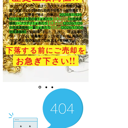
コロナウイルスから始まり、ウクライナ情勢や米国
銀行破綻による世界的な経済不安等から現物資産で
ある「金」の需要が高まった事で、
2026年1月29
日には歴史上初の金1ｇあたり
30,248円
(小売流通
価格)・プラチナ1ｇあたり
15,846
円
(2026/1/26
小売流通価格)・銀1ｇあたり
650
円
(2026/1/30小
売流通価格)
を記録致しました。​しかし、ほぼ足場の
ない「バブル」的高騰となっていますので、高値の
今のうちに売却を当店ではおススメ致します。
下落する前にご売却を
!!
お急ぎ下さい