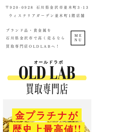
​〒920-0928 石川県金沢市並木町3-13
ウィステリアガーデン並木町1階店舗​
ブランド品・貴金属を
ME
石川県金沢市で高く売るなら
NU
買取専門店OLDLABへ！
オールドラボ
金プラチナが
歴史上最高値!!