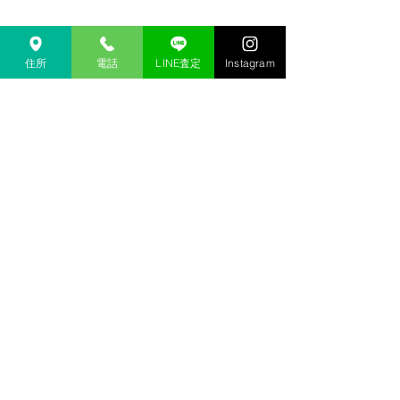
住所
電話
LINE査定
Instagram
オールドラボ
〒920-0928 石川県金沢市並木町3-13
ウィステリアガーデン並木町1階
​TEL:076-256-1390
​営業時間 11：00～17：30 定休日：不定休