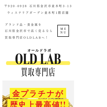
​〒920-0928 石川県金沢市並木町3-13
ウィステリアガーデン並木町1階店舗​
ブランド品・貴金属を
ME
石川県金沢市で高く売るなら
NU
買取専門店OLDLABへ！
オールドラボ
金プラチナが
歴史上最高値!!