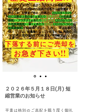
コロナウイルスから始まり、ウクライナ情勢や米国
銀行破綻による世界的な経済不安等から現物資産で
ある「金」の需要が高まった事で、
2026年1月29
日には歴史上初の金1ｇあたり
30,248円
(小売流通
価格)・プラチナ1ｇあたり
15,846
円
(2026/1/26
小売流通価格)・銀1ｇあたり
650
円
(2026/1/30小
売流通価格)
を記録致しました。​しかし、ほぼ足場の
ない「バブル」的高騰となっていますので、高値の
今のうちに売却を当店ではおススメ致します。
下落する前にご売却を
!!
お急ぎ下さい
２０２６年５月１８日(月) 短
縮営業のお知らせ
平素は格別のご高配を賜り厚く御礼