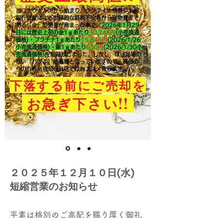
コロナウイルスから始まり、ウクライナ情勢や米国
銀行破綻による世界的な経済不安等から現物資産で
ある「金」の需要が高まった事で、
2026年1月29
日には歴史上初の金1ｇあたり
30,248円
(小売流通
価格)・プラチナ1ｇあたり
15,846
円
(2026/1/26
小売流通価格)・銀1ｇあたり
650
円
(2026/1/30小
売流通価格)
を記録致しました。​しかし、ほぼ足場の
ない「バブル」的高騰となっていますので、高値の
今のうちに売却を当店ではおススメ致します。
下落する前にご売却を
!!
お急ぎ下さい
２０２５年１２月１０日(水)
短縮営業のお知らせ
平素は格別のご高配を賜り厚く御礼