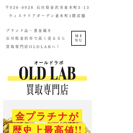
​〒920-0928 石川県金沢市並木町3-13
ウィステリアガーデン並木町1階店舗​
ブランド品・貴金属を
ME
石川県金沢市で高く売るなら
NU
買取専門店OLDLABへ！
オールドラボ
金プラチナが
歴史上最高値!!