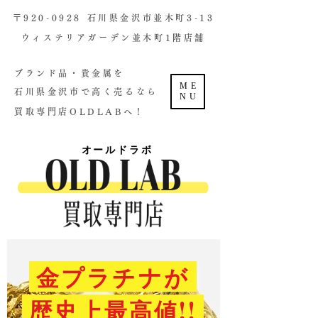
​〒920-0928 石川県金沢市並木町3-13
ウィステリアガーデン並木町1階店舗​
ブランド品・貴金属を
ME
石川県金沢市で高く売るなら
NU
買取専門店OLDLABへ！
オールドラボ
金プラチナが
歴史上最高値!!