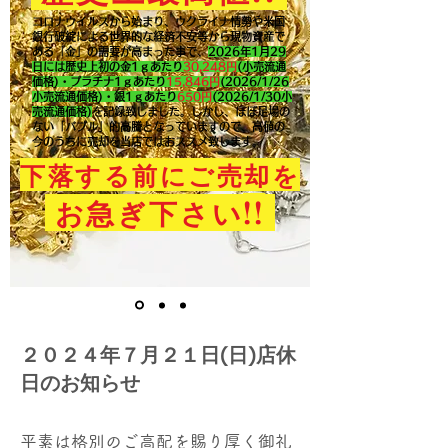
コロナウイルスから始まり、ウクライナ情勢や米国
銀行破綻による世界的な経済不安等から現物資産で
ある「金」の需要が高まった事で、
2026年1月29
日には歴史上初の金1ｇあたり
30,248円
(小売流通
価格)・プラチナ1ｇあたり
15,846
円
(2026/1/26
小売流通価格)・銀1ｇあたり
650
円
(2026/1/30小
売流通価格)
を記録致しました。​しかし、ほぼ足場の
ない「バブル」的高騰となっていますので、高値の
今のうちに売却を当店ではおススメ致します。
下落する前にご売却を
!!
お急ぎ下さい
２０２４年７月２１日(日)店休
日のお知らせ
平素は格別のご高配を賜り厚く御礼