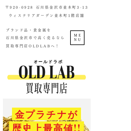
​〒920-0928 石川県金沢市並木町3-13
ウィステリアガーデン並木町1階店舗​
ブランド品・貴金属を
ME
石川県金沢市で高く売るなら
NU
買取専門店OLDLABへ！
オールドラボ
金プラチナが
歴史上最高値!!