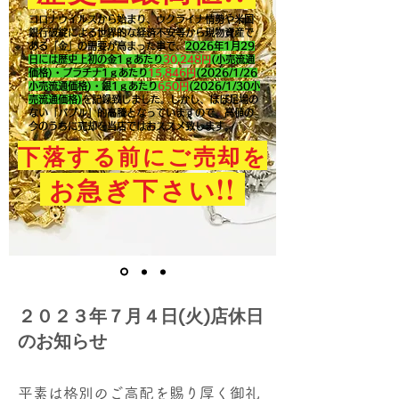
コロナウイルスから始まり、ウクライナ情勢や米国
銀行破綻による世界的な経済不安等から現物資産で
ある「金」の需要が高まった事で、
2026年1月29
日には歴史上初の金1ｇあたり
30,248円
(小売流通
価格)・プラチナ1ｇあたり
15,846
円
(2026/1/26
小売流通価格)・銀1ｇあたり
650
円
(2026/1/30小
売流通価格)
を記録致しました。​しかし、ほぼ足場の
ない「バブル」的高騰となっていますので、高値の
今のうちに売却を当店ではおススメ致します。
下落する前にご売却を
!!
お急ぎ下さい
２０２３年７月４日(火)店休日
のお知らせ
平素は格別のご高配を賜り厚く御礼