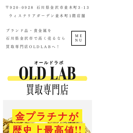
​〒920-0928 石川県金沢市並木町3-13
ウィステリアガーデン並木町1階店舗​
ブランド品・貴金属を
ME
石川県金沢市で高く売るなら
NU
買取専門店OLDLABへ！
オールドラボ
金プラチナが
歴史上最高値!!