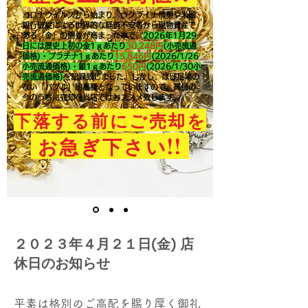
コロナウイルスから始まり、ウクライナ情勢や米国
銀行破綻による世界的な経済不安等から現物資産で
ある「金」の需要が高まった事で、
2026年1月29
日には歴史上初の金1ｇあたり
30,248円
(小売流通
価格)・プラチナ1ｇあたり
15,846
円
(2026/1/26
小売流通価格)・銀1ｇあたり
650
円
(2026/1/30小
売流通価格)
を記録致しました。​しかし、ほぼ足場の
ない「バブル」的高騰となっていますので、高値の
今のうちに売却を当店ではおススメ致します。
下落する前にご売却を
!!
お急ぎ下さい
２０２３年４月２１日(金) 店
休日のお知らせ
平素は格別のご高配を賜り厚く御礼