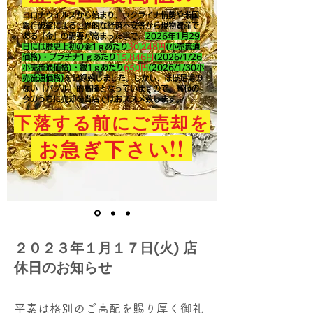
コロナウイルスから始まり、ウクライナ情勢や米国
銀行破綻による世界的な経済不安等から現物資産で
ある「金」の需要が高まった事で、
2026年1月29
日には歴史上初の金1ｇあたり
30,248円
(小売流通
価格)・プラチナ1ｇあたり
15,846
円
(2026/1/26
小売流通価格)・銀1ｇあたり
650
円
(2026/1/30小
売流通価格)
を記録致しました。​しかし、ほぼ足場の
ない「バブル」的高騰となっていますので、高値の
今のうちに売却を当店ではおススメ致します。
下落する前にご売却を
!!
お急ぎ下さい
２０２３年１月１７日(火) 店
休日のお知らせ
平素は格別のご高配を賜り厚く御礼