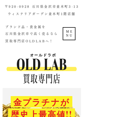
​〒920-0928 石川県金沢市並木町3-13
ウィステリアガーデン並木町1階店舗​
ブランド品・貴金属を
ME
石川県金沢市で高く売るなら
NU
買取専門店OLDLABへ！
オールドラボ
金プラチナが
歴史上最高値!!