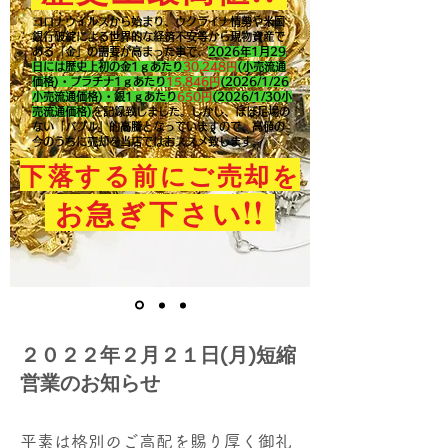
コロナウイルスから始まり、ウクライナ情勢や米国
銀行破綻による世界的な経済不安等から現物資産で
ある「金」の需要が高まった事で、
2026年1月29
日には歴史上初の金1ｇあたり
30,248円
(小売流通
価格)・プラチナ1ｇあたり
15,846
円
(2026/1/26
小売流通価格)・銀1ｇあたり
650
円
(2026/1/30小
売流通価格)
を記録致しました。​しかし、ほぼ足場の
ない「バブル」的高騰となっていますので、高値の
今のうちに売却を当店ではおススメ致します。
下落する前にご売却を
!!
お急ぎ下さい
２０２２年２月２１日(月)短縮
営業のお知らせ
平素は格別のご高配を賜り厚く御礼