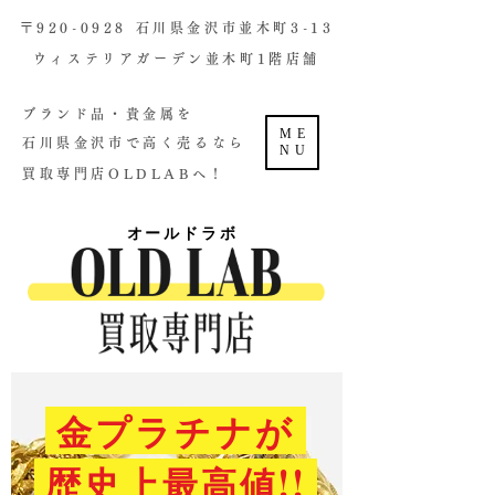
​〒920-0928 石川県金沢市並木町3-13
ウィステリアガーデン並木町1階店舗​
ブランド品・貴金属を
ME
石川県金沢市で高く売るなら
NU
買取専門店OLDLABへ！
オールドラボ
金プラチナが
歴史上最高値!!