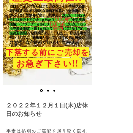
コロナウイルスから始まり、ウクライナ情勢や米国
銀行破綻による世界的な経済不安等から現物資産で
ある「金」の需要が高まった事で、
2026年1月29
日には歴史上初の金1ｇあたり
30,248円
(小売流通
価格)・プラチナ1ｇあたり
15,846
円
(2026/1/26
小売流通価格)・銀1ｇあたり
650
円
(2026/1/30小
売流通価格)
を記録致しました。​しかし、ほぼ足場の
ない「バブル」的高騰となっていますので、高値の
今のうちに売却を当店ではおススメ致します。
下落する前にご売却を
!!
お急ぎ下さい
２０２２年１２月１日(木)店休
日のお知らせ
平素は格別のご高配を賜り厚く御礼