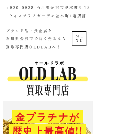
​〒920-0928 石川県金沢市並木町3-13
ウィステリアガーデン並木町1階店舗​
ブランド品・貴金属を
ME
石川県金沢市で高く売るなら
NU
買取専門店OLDLABへ！
オールドラボ
金プラチナが
歴史上最高値!!