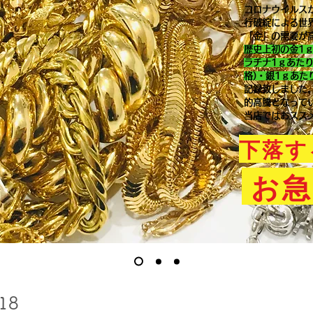
コロナウイルス
行破綻による世
「金」の需要が
歴史上初の金1
ラチナ1ｇあた
格)・銀1ｇあた
記録致しました
的高騰となって
当店ではおスス
下落す
お急
18