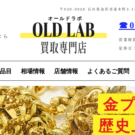
​〒920-0928 石川県金沢市並木町3
オールドラボ
☎0
なら
営業時
！
定休日：
品目
相場情報
店舗情報
よくあるご質問
金プ
歴史