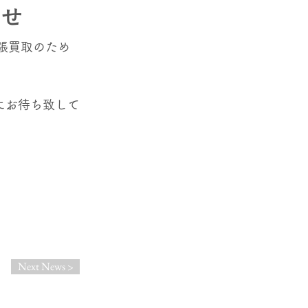
らせ
張買取のため
にお待ち致して
Next News >