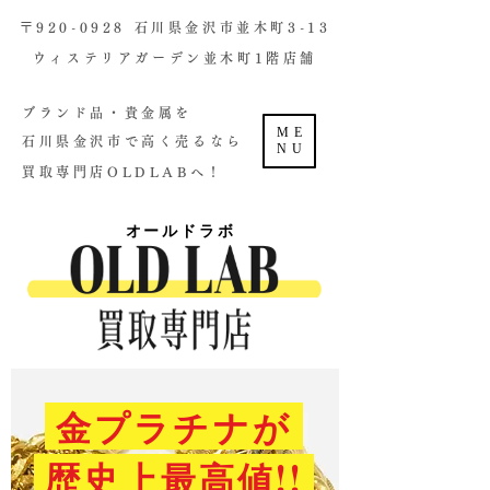
​〒920-0928 石川県金沢市並木町3-13
ウィステリアガーデン並木町1階店舗​
ブランド品・貴金属を
ME
石川県金沢市で高く売るなら
NU
買取専門店OLDLABへ！
オールドラボ
金プラチナが
歴史上最高値!!