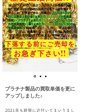
コロナウイルスから始まり、ウクライナ情勢や米国
銀行破綻による世界的な経済不安等から現物資産で
ある「金」の需要が高まった事で、
2026年1月29
日には歴史上初の金1ｇあたり
30,248円
(小売流通
価格)・プラチナ1ｇあたり
15,846
円
(2026/1/26
小売流通価格)・銀1ｇあたり
650
円
(2026/1/30小
売流通価格)
を記録致しました。​しかし、ほぼ足場の
ない「バブル」的高騰となっていますので、高値の
今のうちに売却を当店ではおススメ致します。
下落する前にご売却を
!!
お急ぎ下さい
プラチナ製品の買取単価を更に
アップしました♪
2021年も終盤に近付いてまいりまし