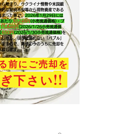
から始まり、ウクライナ情勢や米国銀
界的な経済不安等から現物資産である
高まった事で、
2026年1月29
日には
ｇあたり
30,248円
(小売流通価格)・プ
り
15,846
円
(2026/1/26小売流通価
り
650
円
(2026/1/30小売流通価格)
を
。​しかし、ほぼ足場のない「バブル」
いますので、高値の今のうちに売却を
メ致します。
る前にご売却を
!!
ぎ下さい