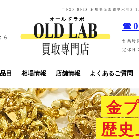
​〒920-0928 石川県金沢市並木町3
オールドラボ
☎0
なら
営業時
！
定休日：
品目
相場情報
店舗情報
よくあるご質問
金プ
歴史