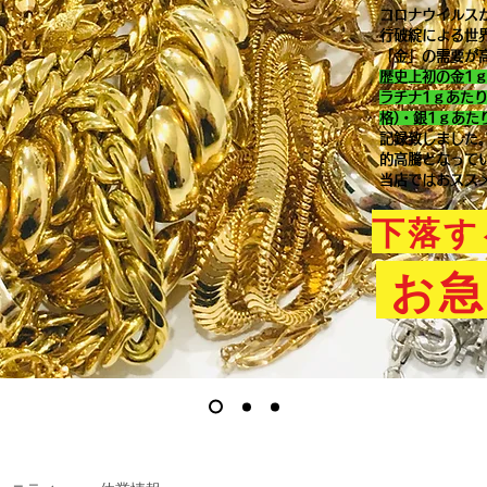
コロナウイルス
行破綻による世
「金」の需要が
歴史上初の金1
ラチナ1ｇあた
格)・銀1ｇあた
記録致しました
的高騰となって
当店ではおスス
下落す
お急