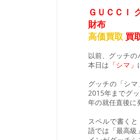
ＧＵＣＣＩ 
財布
高価買取
 買
以前、グッチの
本日は
「シマ」
グッチの「シマ
2015年までグ
年の就任直後に
スペルで書くと「G
語では「最高級
インがグッチシ