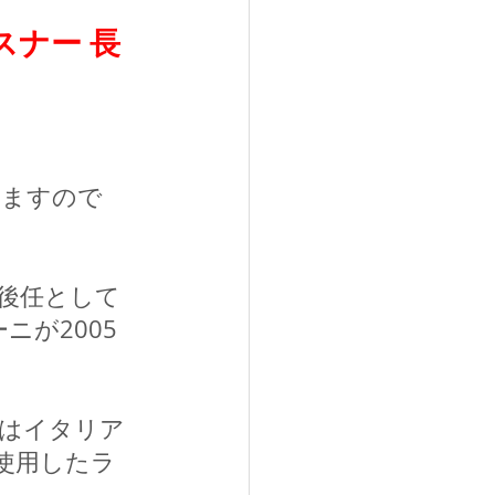
スナー 長
いますので
後任として
ニが2005
うのはイタリア
使用したラ