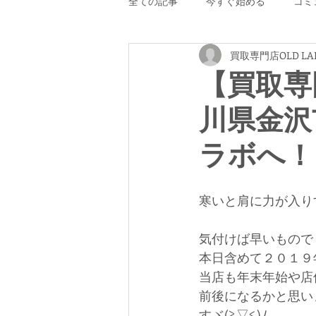
全ての記事
今すぐ始める
コミ
買取専門店OLD LA
【買取専門
川県金沢
ラボへ！
寒いと肩に力が入りす
気付けば早いもので
本日含めて２０１９
当店も年末年始や店
前後になるかと思い
すヾ(≧▽≦)ﾉ