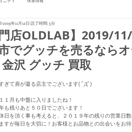
ュニティ
休業情報
B
2019年11月12日
読了時間: 5分
店OLDLAB】2019/11/
市でグッチを売るならオ
 金沢 グッチ 買取
ぎて肩が凝る店主でございます( ﾟДﾟ)
１１月も中盤に入りましたね！
年も残りあと５０日でございます！
休日を頂く事も考えると、２０１９年の残りの営業日数
ますが毎日を大切に！お客様とお品物との出会いをお待