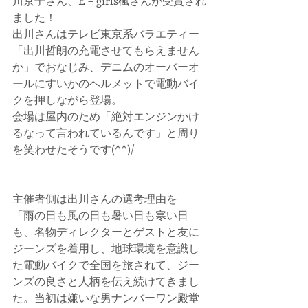
川京子さん、E－girls楓さんが受賞され
ました！
出川さんはテレビ東京系バラエティー
「出川哲朗の充電させてもらえません
か」でおなじみ、デニムのオーバーオ
ールにすいかのヘルメットで電動バイ
クを押しながら登場。
会場は屋内のため「絶対エンジンかけ
るなって言われているんです」と周り
を笑わせたそうです(^^)/
主催者側は出川さんの選考理由を
「雨の日も風の日も暑い日も寒い日
も、名物ディレクターとゲストと友に
ジーンズを着用し、地球環境を意識し
た電動バイクで全国を旅されて、ジー
ンズの良さと人柄を伝え続けてきまし
た。当初は嫌いな男ナンバーワン殿堂