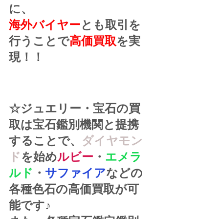
に、
海外バイヤー
とも取引を
行うことで
高価買取
を実
現！！
☆ジュエリー・宝石の買
取は宝石鑑別機関と提携
することで、
ダイヤモン
ド
を始め
ルビー
・
エメラ
ルド
・
サファイア
などの
各種色石の高価買取が可
能です♪