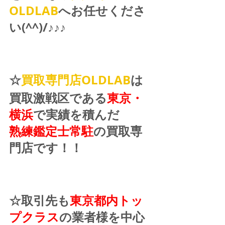
OLDLAB
へお任せくださ
い(^^)/♪♪♪ 
☆
買取専門店OLDLAB
は
買取激戦区である
東京・
横浜
で実績を積んだ
熟練鑑定士常駐
の買取専
門店です！！
☆取引先も
東京都内トッ
プクラス
の業者様を中心