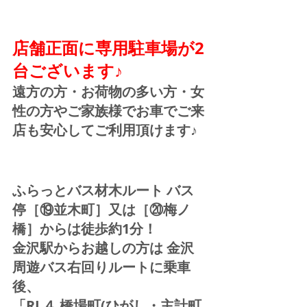
店舗正面に専用駐車場が2
台ございます♪
遠方の方・お荷物の多い方・女
性の方やご家族様でお車でご来
店も安心してご利用頂けます♪ 
ふらっとバス材木ルート バス
停［⑲並木町］又は［⑳梅ノ
橋］からは徒歩約1分！  
金沢駅からお越しの方は 金沢
周遊バス右回りルートに乗車
後、
「RL４ 橋場町(ひがし・主計町