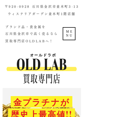
​〒920-0928 石川県金沢市並木町3-13
ウィステリアガーデン並木町1階店舗​
ブランド品・貴金属を
ME
石川県金沢市で高く売るなら
NU
買取専門店OLDLABへ！
オールドラボ
金プラチナが
歴史上最高値!!