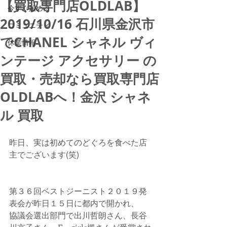
【買取専門店OLDLAB】
今すぐ始める
2019/10/16 石川県金沢市
コミュニティ
でCHANEL シャネル ヴィ
休業情報
ンテージ アクセサリー の
買取・売却なら買取専門店
OLDLABへ！金沢 シャネ
ル 買取
昨日、実は初めてのどぐろを食べた店
主でございます(笑)
第３６回ベストジーニスト２０１９発
表会が昨日１５日に都内で開かれ、
協議会選出部門で出川哲朗さん、長谷