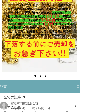
コロナウイルスから始まり、ウクライナ情勢や米国
銀行破綻による世界的な経済不安等から現物資産で
ある「金」の需要が高まった事で、
2026年1月29
日には歴史上初の金1ｇあたり
30,248円
(小売流通
価格)・プラチナ1ｇあたり
15,846
円
(2026/1/26
小売流通価格)・銀1ｇあたり
650
円
(2026/1/30小
売流通価格)
を記録致しました。​しかし、ほぼ足場の
ない「バブル」的高騰となっていますので、高値の
今のうちに売却を当店ではおススメ致します。
下落する前にご売却を
!!
お急ぎ下さい
記事
全ての記事
買取専門店OLD LAB
全ての記事
2019年10月16日
読了時間: 6分