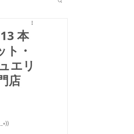
13 本
ット・
ュエリ
門店
))