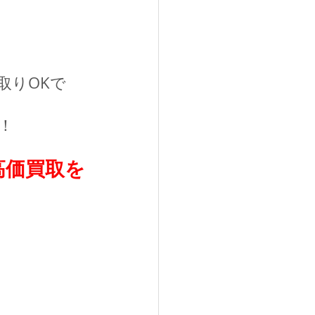
取りOKで
！
高価買取を