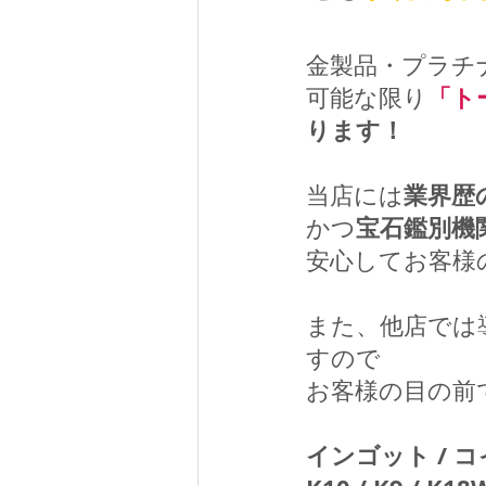
金製品・プラチ
「ト
可能な限り
ります！
業界歴
当店には
宝石鑑別機
かつ
安心してお客様の
また、他店では
すので
お客様の目の前
インゴット / コイン / 