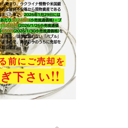
から始まり、ウクライナ情勢や米国銀
界的な経済不安等から現物資産である
高まった事で、
2026年1月29
日には
ｇあたり
30,248円
(小売流通価格)・プ
り
15,846
円
(2026/1/26小売流通価
り
650
円
(2026/1/30小売流通価格)
を
。​しかし、ほぼ足場のない「バブル」
いますので、高値の今のうちに売却を
メ致します。
る前にご売却を
!!
ぎ下さい