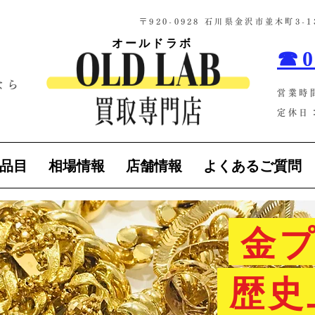
​〒920-0928 石川県金沢市並木町3
オールドラボ
☎0
なら
営業時
！
定休日：
品目
相場情報
店舗情報
よくあるご質問
金プ
歴史