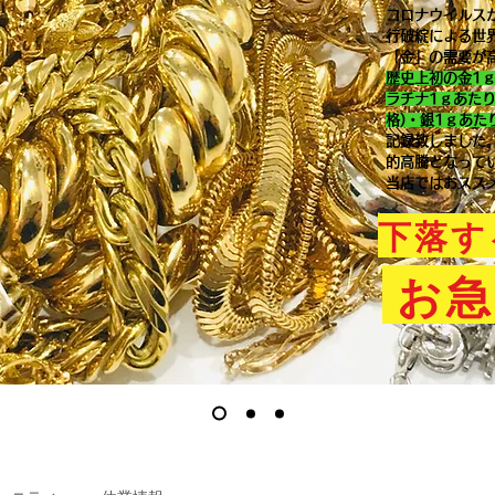
コロナウイルス
行破綻による世
「金」の需要が
歴史上初の金1
ラチナ1ｇあた
格)・銀1ｇあた
記録致しました
的高騰となって
当店ではおスス
下落す
お急