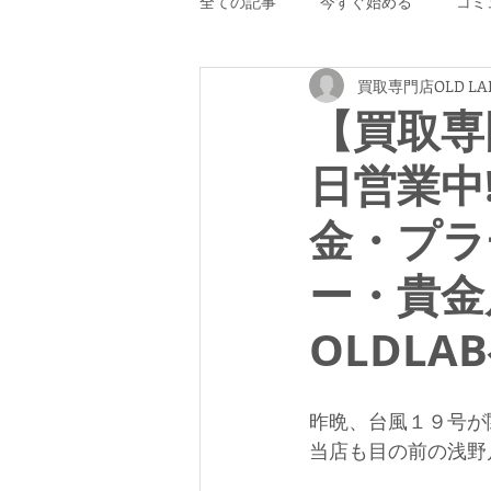
全ての記事
今すぐ始める
コミ
買取専門店OLD LA
【買取専門
日営業中
金・プラ
ー・貴金
OLDLA
昨晩、台風１９号が
当店も目の前の浅野川