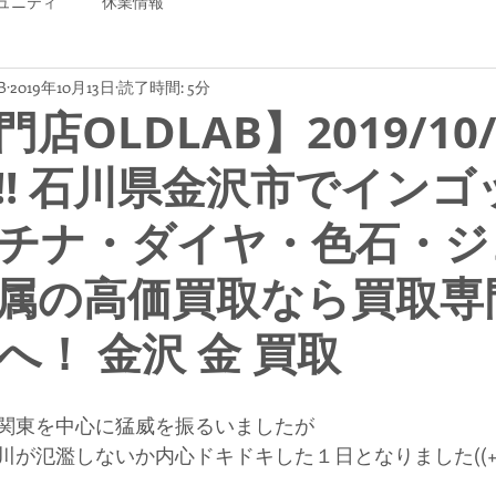
ュニティ
休業情報
B
2019年10月13日
読了時間: 5分
店OLDLAB】2019/10/
!! 石川県金沢市でインゴ
チナ・ダイヤ・色石・ジ
属の高価買取なら買取専
Bへ！ 金沢 金 買取
関東を中心に猛威を振るいましたが
が氾濫しないか内心ドキドキした１日となりました((+_+