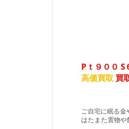
Pｔ９００ S
高価買取
 買
ご自宅に眠る金
はたまた置物や