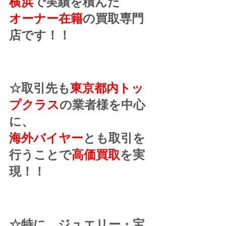
横浜
で実績を積んだ
オーナー在籍
の買取専門
店です！！
☆取引先も
東京都内トッ
プクラス
の業者様を中心
に、
海外バイヤー
とも取引を
行うことで
高価買取
を実
現！！
☆特に、ジュエリー・宝