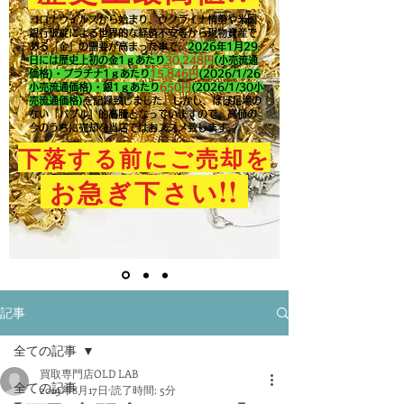
コロナウイルスから始まり、ウクライナ情勢や米国
銀行破綻による世界的な経済不安等から現物資産で
ある「金」の需要が高まった事で、
2026年1月29
日には歴史上初の金1ｇあたり
30,248円
(小売流通
価格)・プラチナ1ｇあたり
15,846
円
(2026/1/26
小売流通価格)・銀1ｇあたり
650
円
(2026/1/30小
売流通価格)
を記録致しました。​しかし、ほぼ足場の
ない「バブル」的高騰となっていますので、高値の
今のうちに売却を当店ではおススメ致します。
下落する前にご売却を
!!
お急ぎ下さい
記事
全ての記事
買取専門店OLD LAB
全ての記事
2019年8月17日
読了時間: 5分