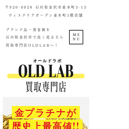
​〒920-0928 石川県金沢市並木町3-13
ウィステリアガーデン並木町1階店舗​
ブランド品・貴金属を
ME
石川県金沢市で高く売るなら
NU
買取専門店OLDLABへ！
オールドラボ
金プラチナが
歴史上最高値!!