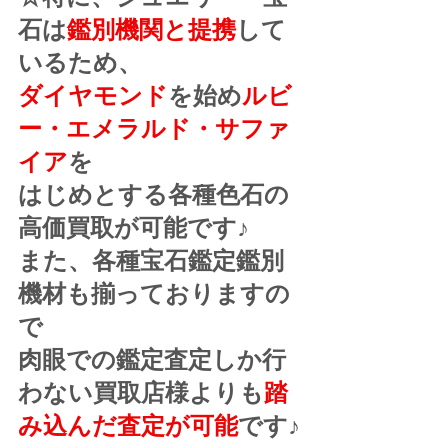
石は
鑑別機関と提携
して
いるため、
ダイヤモンド
を始め
ルビ
ー・エメラルド・サファ
イア
を
はじめとする各種色石の
高価買取が可能です♪
また、各種宝石鑑定鑑別
機材も揃っておりますの
で
肉眼での鑑定査定しか行
わない買取店様よりも
踏
み込んだ査定が可能
です♪