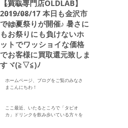
【買取専門店OLDLAB】
今すぐ始める
2019/08/17 本日も金沢市
コミュニティ
では夏祭りが開催♪ 暑さに
休業情報
もお祭りにも負けないホ
ットでワッショイな価格
でお客様に買取還元致しま
すヾ(≧▽≦)ﾉ
ホームページ、ブログをご覧のみなさ
まこんにちわ！
ここ最近、いたるところで「タピオ
カ」ドリンクを飲み歩いている方々を