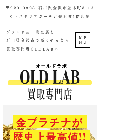
​〒920-0928 石川県金沢市並木町3-13
ウィステリアガーデン並木町1階店舗​
ブランド品・貴金属を
ME
石川県金沢市で高く売るなら
NU
買取専門店OLDLABへ！
オールドラボ
金プラチナが
歴史上最高値!!