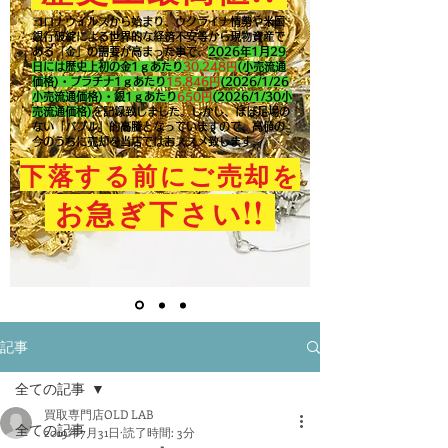
コロナウイルスから始まり、ウクライナ情勢や米国
銀行破綻による世界的な経済不安等から現物資産で
ある「金」の需要が高まった事で、
2026年1月29
日には歴史上初の金1ｇあたり
30,248円
(小売流通
価格)・プラチナ1ｇあたり
15,846
円
(2026/1/26
小売流通価格)・銀1ｇあたり
650
円
(2026/1/30小
売流通価格)
を記録致しました。​しかし、ほぼ足場の
ない「バブル」的高騰となっていますので、高値の
今のうちに売却を当店ではおススメ致します。
下落する前にご売却を
!!
お急ぎ下さい
記事
全ての記事
買取専門店OLD LAB
全ての記事
2019年7月31日
読了時間: 3分