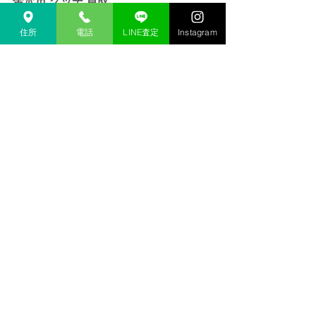
金沢市 グッチ 買取
金沢 プラダ 買取
住所
電話
LINE査定
Instagram
金沢市 プラダ 買取
金沢 ボッテガ 買取
金沢市 ボッテガ 買取
金沢 ロエベ 買取
金沢市 ロエベ 買取
金沢 ティファニー 買取
金沢市 ティファニー 買取
金沢 カルティエ 買取
金沢市 カルティエ 買取
金沢 ブルガリ 買取
金沢市 ブルガリ 買取
金沢 ヴァンクリーフ&アーペル 買取
金沢 ロイヤルアッシャー 買取
金沢市 ロイヤルアッシャー 買取 
金沢 時計 買取 
金沢 ロレックス 買取
金沢市 ロレックス 買取