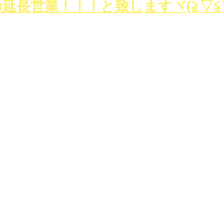
延長営業！！！と致しますヾ(≧▽≦)