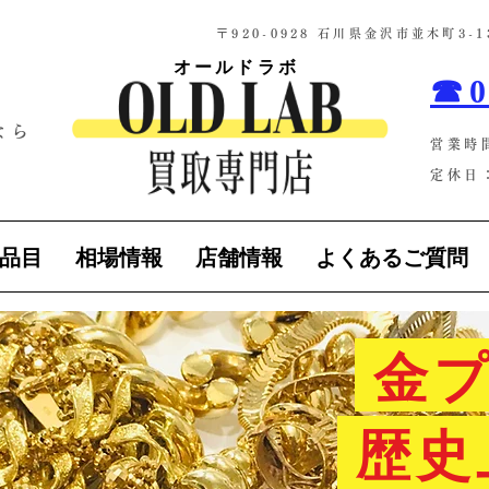
​〒920-0928 石川県金沢市並木町3
オールドラボ
☎0
なら
営業時
！
定休日：
品目
相場情報
店舗情報
よくあるご質問
金プ
歴史