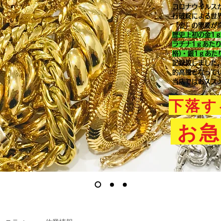
コロナウイルス
行破綻による世
「金」の需要が
歴史上初の金1
ラチナ1ｇあた
格)・銀1ｇあた
記録致しました
的高騰となって
当店ではおスス
下落す
お急