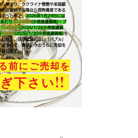
から始まり、ウクライナ情勢や米国銀
界的な経済不安等から現物資産である
高まった事で、
2026年1月29
日には
ｇあたり
30,248円
(小売流通価格)・プ
り
15,846
円
(2026/1/26小売流通価
り
650
円
(2026/1/30小売流通価格)
を
。​しかし、ほぼ足場のない「バブル」
いますので、高値の今のうちに売却を
メ致します。
る前にご売却を
!!
ぎ下さい