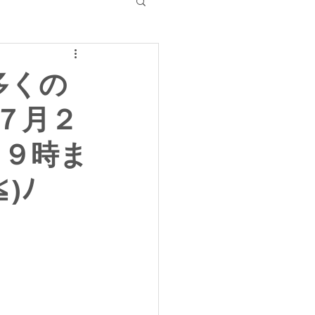
】多くの
７月２
１９時ま
)ﾉ