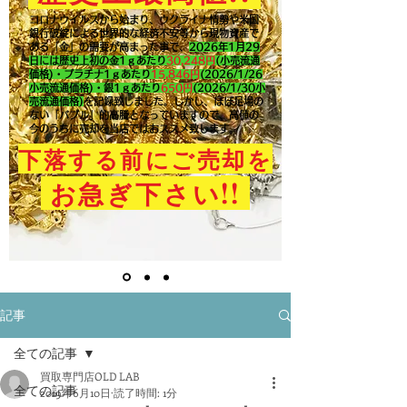
コロナウイルスから始まり、ウクライナ情勢や米国
銀行破綻による世界的な経済不安等から現物資産で
ある「金」の需要が高まった事で、
2026年1月29
日には歴史上初の金1ｇあたり
30,248円
(小売流通
価格)・プラチナ1ｇあたり
15,846
円
(2026/1/26
小売流通価格)・銀1ｇあたり
650
円
(2026/1/30小
売流通価格)
を記録致しました。​しかし、ほぼ足場の
ない「バブル」的高騰となっていますので、高値の
今のうちに売却を当店ではおススメ致します。
下落する前にご売却を
!!
お急ぎ下さい
記事
全ての記事
買取専門店OLD LAB
全ての記事
2019年6月10日
読了時間: 1分