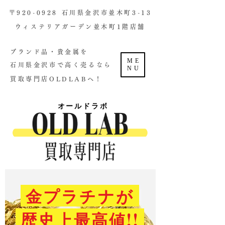
​〒920-0928 石川県金沢市並木町3-13
ウィステリアガーデン並木町1階店舗​
ブランド品・貴金属を
ME
石川県金沢市で高く売るなら
NU
買取専門店OLDLABへ！
オールドラボ
金プラチナが
歴史上最高値!!