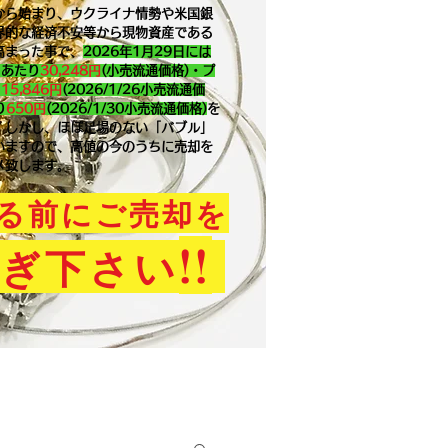
から始まり、ウクライナ情勢や米国銀
界的な経済不安等から現物資産である
高まった事で、
2026年1月29
日には
ｇあたり
30,248円
(小売流通価格)・プ
り
15,846
円
(2026/1/26小売流通価
り
650
円
(2026/1/30小売流通価格)
を
。​しかし、ほぼ足場のない「バブル」
いますので、高値の今のうちに売却を
メ致します。
る前にご売却を
!!
ぎ下さい