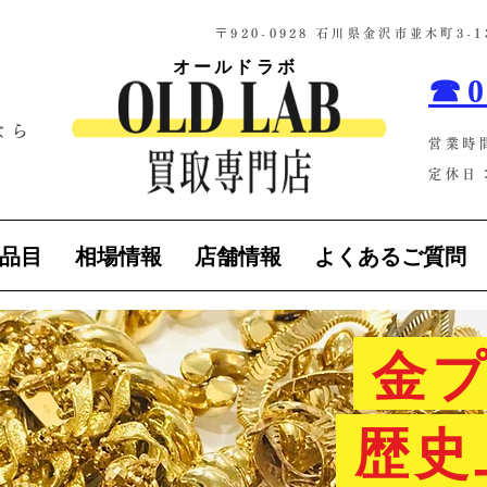
​〒920-0928 石川県金沢市並木町3
オールドラボ
☎0
なら
営業時
！
定休日：
品目
相場情報
店舗情報
よくあるご質問
金プ
歴史