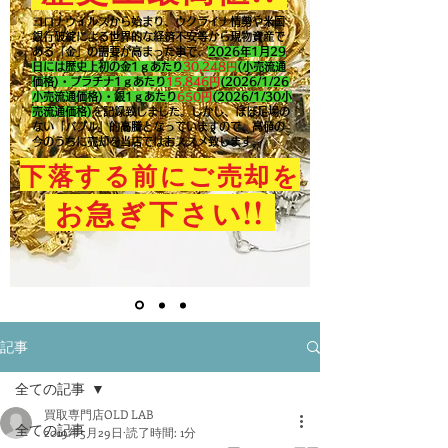
コロナウイルスから始まり、ウクライナ情勢や米国
銀行破綻による世界的な経済不安等から現物資産で
ある「金」の需要が高まった事で、
2026年1月29
日には歴史上初の金1ｇあたり
30,248円
(小売流通
価格)・プラチナ1ｇあたり
15,846
円
(2026/1/26
小売流通価格)・銀1ｇあたり
650
円
(2026/1/30小
売流通価格)
を記録致しました。​しかし、ほぼ足場の
ない「バブル」的高騰となっていますので、高値の
今のうちに売却を当店ではおススメ致します。
下落する前にご売却を
!!
お急ぎ下さい
記事
全ての記事
買取専門店OLD LAB
全ての記事
2019年5月29日
読了時間: 1分