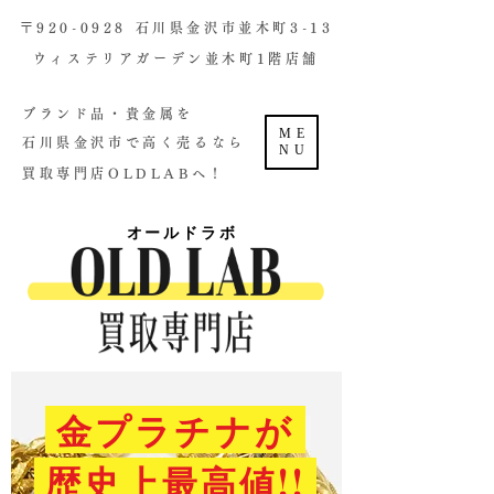
​〒920-0928 石川県金沢市並木町3-13
ウィステリアガーデン並木町1階店舗​
ブランド品・貴金属を
ME
石川県金沢市で高く売るなら
NU
買取専門店OLDLABへ！
オールドラボ
金プラチナが
歴史上最高値!!