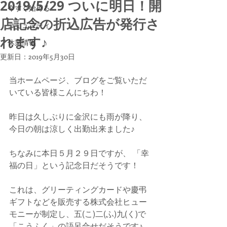
2019/5/29 ついに明日！開
今すぐ始める
店記念の折込広告が発行さ
コミュニティ
れます♪
休業情報
更新日：
2019年5月30日
当ホームページ、ブログをご覧いただ
いている皆様こんにちわ！
昨日は久しぶりに金沢にも雨が降り、
今日の朝は涼しく出勤出来ました♪
ちなみに本日５月２９日ですが、 「幸
福の日」という記念日だそうです！
これは、グリーティングカードや慶弔
ギフトなどを販売する株式会社ヒュー
モニーが制定し、五(こ)二(ふ)九(く)で
「こうふく」の語呂合せだそうです♪