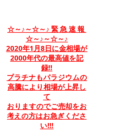
☆～♪～☆～♪ 緊 急 速 報 
☆～♪～☆～♪
2020年1月8日に金相場が
2000年代の最高値を記
録!!
プラチナもパラジウムの
高騰により相場が上昇し
て
おりますのでご売却をお
考えの方はお急ぎくださ
い!!!