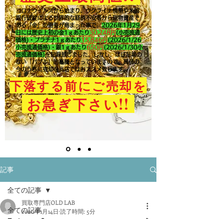
コロナウイルスから始まり、ウクライナ情勢や米国
銀行破綻による世界的な経済不安等から現物資産で
ある「金」の需要が高まった事で、
2026年1月29
日には歴史上初の金1ｇあたり
30,248円
(小売流通
価格)・プラチナ1ｇあたり
15,846
円
(2026/1/26
小売流通価格)・銀1ｇあたり
650
円
(2026/1/30小
売流通価格)
を記録致しました。​しかし、ほぼ足場の
ない「バブル」的高騰となっていますので、高値の
今のうちに売却を当店ではおススメ致します。
下落する前にご売却を
!!
お急ぎ下さい
記事
全ての記事
買取専門店OLD LAB
全ての記事
2020年1月14日
読了時間: 5分