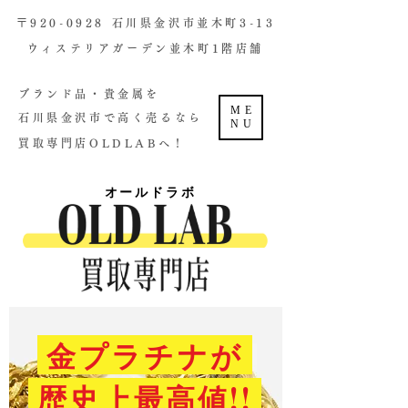
​〒920-0928 石川県金沢市並木町3-13
ウィステリアガーデン並木町1階店舗​
ブランド品・貴金属を
ME
石川県金沢市で高く売るなら
NU
買取専門店OLDLABへ！
オールドラボ
金プラチナが
歴史上最高値!!