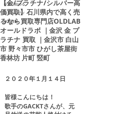
【金/プラチナ/シルバー高
今すぐ始める
価買取】石川県内で高く売
コミュニティ
るなら買取専門店OLDLAB
休業情報
オールドラボ ｜金沢 金 プ
ラチナ 買取 ｜金沢市 白山
市 野々市市 ひがし茶屋街
香林坊 片町 竪町
２０２０年１月１４日
皆様こんにちは！
歌手のGACKTさんが、元