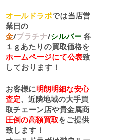
オールドラボ
では当店営
業日の
金
/
プラチナ
/
シルバー
 各
１ｇあたりの買取価格を
ホームページにて公表
致
しております！
お客様に
明朗明細な安心
査定
、近隣地域の大手買
取チェーン店や貴金属商
圧倒の高額買取
をご提供
致します！