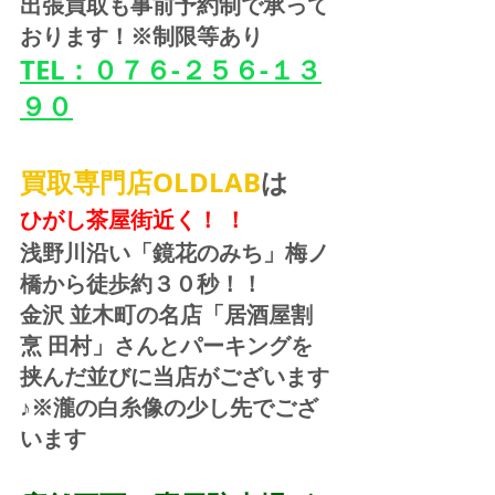
出張買取も事前予約制で承って
おります！※制限等あり
TEL：０７６-２５６-１３
９０
買取専門店OLDLAB
は
ひがし茶屋街近く！ ！
浅野川沿い「鏡花のみち」梅ノ
橋から徒歩約３０秒！！
金沢 並木町の名店「居酒屋割
烹 田村」さんとパーキングを
挟んだ並びに当店がございます
♪※瀧の白糸像の少し先でござ
います