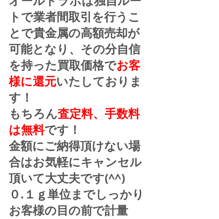
オールドラボは独自ルー
トで業者間取引を行うこ
とで貴金属の高額売却が
可能となり、その分自信
を持った買取価格で
お客
様に還元
いたしておりま
す！
もちろん
査定料、手数料
は無料
です！
金額にご納得頂けない場
合はお気軽にキャンセル
頂いて大丈夫です(^^)
０.１ｇ単位までしっかり
お客様の目の前で計量