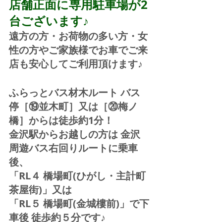
店舗正面に専用駐車場が2
台ございます♪
遠方の方・お荷物の多い方・女
性の方やご家族様でお車でご来
店も安心してご利用頂けます♪
ふらっとバス材木ルート バス
停［⑲並木町］又は［⑳梅ノ
橋］からは徒歩約1分！  
金沢駅からお越しの方は 金沢
周遊バス右回りルートに乗車
後、
「RL４ 橋場町(ひがし・主計町
茶屋街)」又は 
「RL５ 橋場町(金城樓前)」で下
車後 徒歩約５分です♪