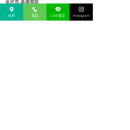
金沢市 高価買取
金沢 リサイクルショップ
金沢市 リサイクルショップ 
住所
電話
LINE査定
Instagram
金沢 貴金属 買取  
金沢市 貴金属 買取
金沢 金 買取
金沢市 金 買取
金沢 １８金 買取
金沢  K１８ 買取
金沢 ２４金 買取
金沢 K２４ 買取
金沢 インゴット 買取 
金沢市 インゴット 買取
金沢 プラチナ 買取
金沢市 プラチナ 買取
金沢 Pt 買取
金沢市 Pt 買取
金沢 Pt９００ 買取
金沢 Pt８５０ 買取