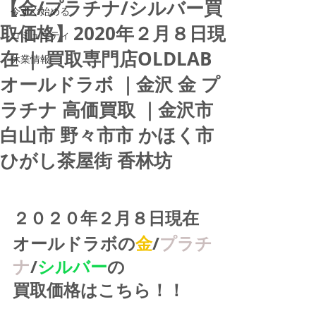
【金/プラチナ/シルバー買
今すぐ始める
取価格】2020年２月８日現
コミュニティ
在 ｜ 買取専門店OLDLAB
休業情報
オールドラボ ｜金沢 金 プ
ラチナ 高価買取 ｜金沢市
白山市 野々市市 かほく市
ひがし茶屋街 香林坊
２０２０年２月８日現在
オールドラボの
金
/
プラチ
ナ
/
シルバー
の
買取価格はこちら！！