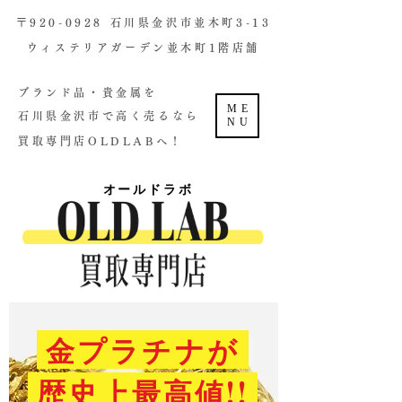
​〒920-0928 石川県金沢市並木町3-13
ウィステリアガーデン並木町1階店舗​
ブランド品・貴金属を
ME
石川県金沢市で高く売るなら
NU
買取専門店OLDLABへ！
オールドラボ
金プラチナが
歴史上最高値!!