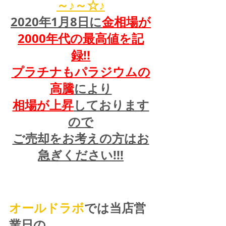
～♪～☆♪
2020年1月8日に
金相場が
2000年代の最高値を記
録!!
プラチナもパラジウムの
高騰
により
相場が上昇
しております
ので
ご売却をお考えの方はお
急ぎください!!!
オールドラボ
では当店営
業日の