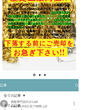
コロナウイルスから始まり、ウクライナ情勢や米国
銀行破綻による世界的な経済不安等から現物資産で
ある「金」の需要が高まった事で、
2026年1月29
日には歴史上初の金1ｇあたり
30,248円
(小売流通
価格)・プラチナ1ｇあたり
15,846
円
(2026/1/26
小売流通価格)・銀1ｇあたり
650
円
(2026/1/30小
売流通価格)
を記録致しました。​しかし、ほぼ足場の
ない「バブル」的高騰となっていますので、高値の
今のうちに売却を当店ではおススメ致します。
下落する前にご売却を
!!
お急ぎ下さい
記事
全ての記事
買取専門店OLD LAB
全ての記事
2020年2月8日
読了時間: 5分