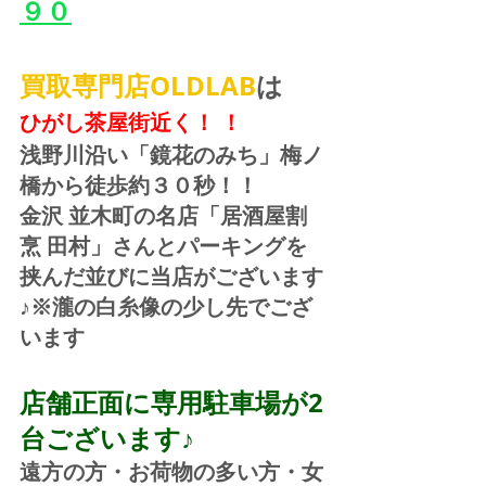
９０
買取専門店OLDLAB
は
ひがし茶屋街近く！ ！
浅野川沿い「鏡花のみち」梅ノ
橋から徒歩約３０秒！！
金沢 並木町の名店「居酒屋割
烹 田村」さんとパーキングを
挟んだ並びに当店がございます
♪※瀧の白糸像の少し先でござ
います
店舗正面に専用駐車場が2
台ございます♪
遠方の方・お荷物の多い方・女