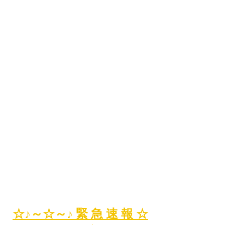
☆♪～☆～♪ 緊 急 速 報 ☆