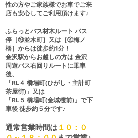
性の方やご家族様でお車でご来
店も安心してご利用頂けます♪
ふらっとバス材木ルート バス
停［⑲並木町］又は［⑳梅ノ
橋］からは徒歩約1分！  
金沢駅からお越しの方は 金沢
周遊バス右回りルートに乗車
後、
「RL４ 橋場町(ひがし・主計町
茶屋街)」又は 
「RL５ 橋場町(金城樓前)」で下
車後 徒歩約５分です♪
通常営業時間は
１０：０
０～１８：００
まで営業♪ 