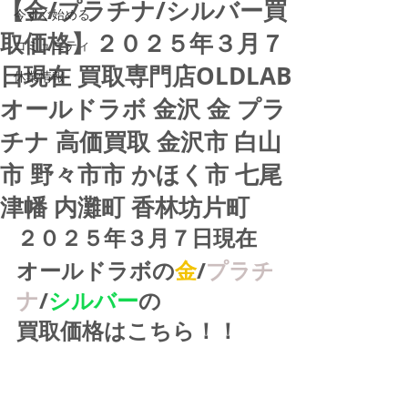
【金/プラチナ/シルバー買
今すぐ始める
取価格】２０２５年３月７
コミュニティ
日現在 買取専門店OLDLAB
休業情報
オールドラボ 金沢 金 プラ
チナ 高価買取 金沢市 白山
市 野々市市 かほく市 七尾
津幡 内灘町 香林坊片町
２０２５年３月７日現在
オールドラボの
金
/
プラチ
ナ
/
シルバー
の
買取価格はこちら！！