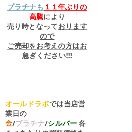
プラチナも
１１
年ぶりの
高騰
により
売り時となって
おります
ので
ご売却をお考えの方はお
急ぎください!!!
オールドラボ
では当店営
業日の
金
/
プラチナ
/
シルバー
 各