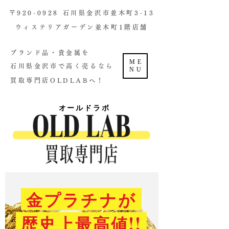
​〒920-0928 石川県金沢市並木町3-13
ウィステリアガーデン並木町1階店舗​
ブランド品・貴金属を
ME
石川県金沢市で高く売るなら
NU
買取専門店OLDLABへ！
オールドラボ
金プラチナが
歴史上最高値!!