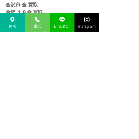
金沢市 金 買取
金沢 １８金 買取
金沢  K１８ 買取
金沢 ２４金 買取
住所
電話
LINE査定
Instagram
金沢 K２４ 買取
金沢 インゴット 買取 
金沢市 インゴット 買取
金沢 プラチナ 買取
金沢市 プラチナ 買取
金沢 Pt 買取
金沢市 Pt 買取
金沢 Pt９００ 買取
金沢 Pt８５０ 買取
金沢 買取相場
買取相場
金沢 ダイヤ 買取
金沢市 ダイヤ 買取
金沢 ダイヤモンド 買取
金沢 色石 買取