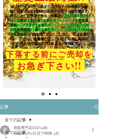
コロナウイルスから始まり、ウクライナ情勢や米国
銀行破綻による世界的な経済不安等から現物資産で
ある「金」の需要が高まった事で、
2026年1月29
日には歴史上初の金1ｇあたり
30,248円
(小売流通
価格)・プラチナ1ｇあたり
15,846
円
(2026/1/26
小売流通価格)・銀1ｇあたり
650
円
(2026/1/30小
売流通価格)
を記録致しました。​しかし、ほぼ足場の
ない「バブル」的高騰となっていますので、高値の
今のうちに売却を当店ではおススメ致します。
下落する前にご売却を
!!
お急ぎ下さい
記事
全ての記事
買取専門店OLD LAB
全ての記事
2025年3月7日
読了時間: 5分