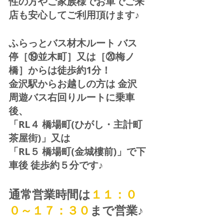
性の方やご家族様でお車でご来
店も安心してご利用頂けます♪
ふらっとバス材木ルート バス
停［⑲並木町］又は［⑳梅ノ
橋］からは徒歩約1分！  
金沢駅からお越しの方は 金沢
周遊バス右回りルートに乗車
後、
「RL４ 橋場町(ひがし・主計町
茶屋街)」又は 
「RL５ 橋場町(金城樓前)」で下
車後 徒歩約５分です♪
通常営業時間は
１１：０
０～１７：３０
まで営業♪ 