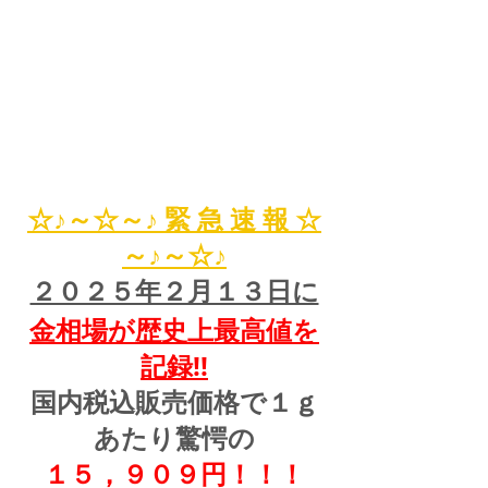
☆♪～☆～♪ 緊 急 速 報 ☆
～♪～☆♪
２０２５年２月１３日に
金相場が歴史上最高値を
記録!!
国内税込販売価格で１ｇ
あたり驚愕の
１５，９０９円！！！