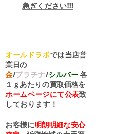
急ぎください!!!
オールドラボ
では当店営
業日の
金
/
プラチナ
/
シルバー
 各
１ｇあたりの買取価格を
ホームページにて公表
致
しております！
お客様に
明朗明細な安心