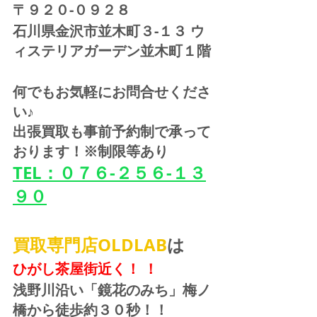
〒９２０-０９２８ 
石川県金沢市並木町３-１３ ウ
ィステリアガーデン並木町１階
何でもお気軽にお問合せくださ
い♪
出張買取も事前予約制で承って
おります！※制限等あり
TEL：０７６-２５６-１３
９０
買取専門店OLDLAB
は
ひがし茶屋街近く！ ！
浅野川沿い「鏡花のみち」梅ノ
橋から徒歩約３０秒！！