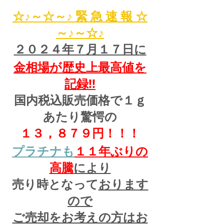
☆♪～☆～♪ 緊 急 速 報 ☆
～♪～☆♪
２０２４年７月１７日に
金相場が歴史上最高値を
記録!!
国内税込販売価格で１ｇ
あたり驚愕の
１３，８７９円！！！
プラチナも
１１
年ぶりの
高騰
により
売り時となって
おります
ので
ご売却をお考えの方はお