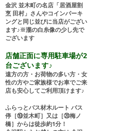
金沢 並木町の名店「居酒屋割
烹 田村」さんやコインパーキ
ングと同じ並びに当店がござい
ます♪※瀧の白糸像の少し先で
ございます
店舗正面に専用駐車場が2
台ございます♪
遠方の方・お荷物の多い方・女
性の方やご家族様でお車でご来
店も安心してご利用頂けます♪
ふらっとバス材木ルート バス
停［⑲並木町］又は［⑳梅ノ
橋］からは徒歩約1分！  