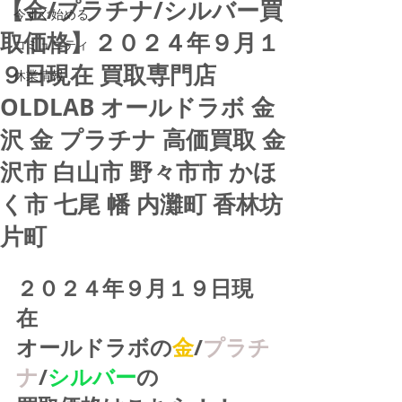
【金/プラチナ/シルバー買
今すぐ始める
取価格】２０２４年９月１
コミュニティ
９日現在 買取専門店
休業情報
OLDLAB オールドラボ 金
沢 金 プラチナ 高価買取 金
沢市 白山市 野々市市 かほ
く市 七尾 幡 内灘町 香林坊
片町
２０２４年９月１９日現
在
オールドラボの
金
/
プラチ
ナ
/
シルバー
の