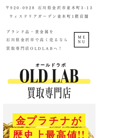
​〒920-0928 石川県金沢市並木町3-13
ウィステリアガーデン並木町1階店舗​
ブランド品・貴金属を
ME
石川県金沢市で高く売るなら
NU
買取専門店OLDLABへ！
オールドラボ
金プラチナが
歴史上最高値!!