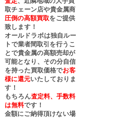
査定
、近隣地域の大手買
取チェーン店や貴金属商
圧倒の高額買取
をご提供
致します！
オールドラボは独自ルー
トで業者間取引を行うこ
とで貴金属の高額売却が
可能となり、その分自信
を持った買取価格で
お客
様に還元
いたしておりま
す！
もちろん
査定料、手数料
は無料
です！
金額にご納得頂けない場