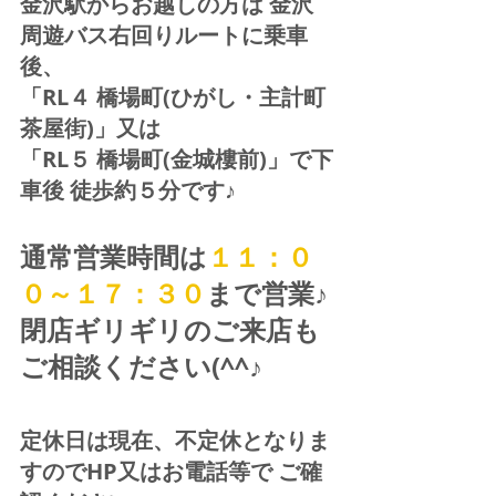
金沢駅からお越しの方は 金沢
周遊バス右回りルートに乗車
後、
「RL４ 橋場町(ひがし・主計町
茶屋街)」又は 
「RL５ 橋場町(金城樓前)」で下
車後 徒歩約５分です♪
通常営業時間は
１１：０
０～１７：３０
まで営業♪ 
閉店ギリギリのご来店も
ご相談ください(^^♪
定休日は現在、不定休となりま
すのでHP又はお電話等で ご確