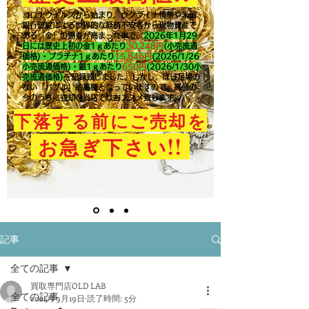
コロナウイルスから始まり、ウクライナ情勢や米国
銀行破綻による世界的な経済不安等から現物資産で
ある「金」の需要が高まった事で、
2026年1月29
日には歴史上初の金1ｇあたり
30,248円
(小売流通
価格)・プラチナ1ｇあたり
15,846
円
(2026/1/26
小売流通価格)・銀1ｇあたり
650
円
(2026/1/30小
売流通価格)
を記録致しました。​しかし、ほぼ足場の
ない「バブル」的高騰となっていますので、高値の
今のうちに売却を当店ではおススメ致します。
下落する前にご売却を
!!
お急ぎ下さい
記事
全ての記事
買取専門店OLD LAB
全ての記事
2024年9月19日
読了時間: 5分