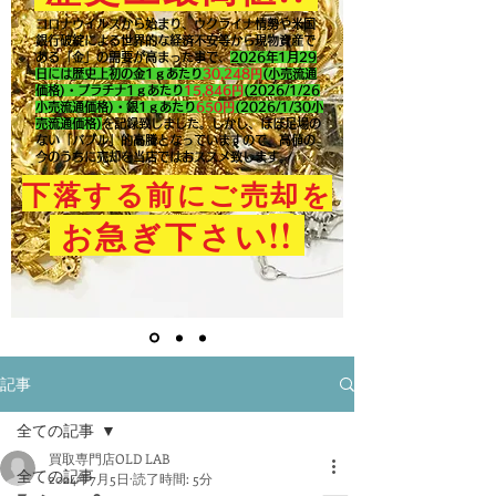
コロナウイルスから始まり、ウクライナ情勢や米国
銀行破綻による世界的な経済不安等から現物資産で
ある「金」の需要が高まった事で、
2026年1月29
日には歴史上初の金1ｇあたり
30,248円
(小売流通
価格)・プラチナ1ｇあたり
15,846
円
(2026/1/26
小売流通価格)・銀1ｇあたり
650
円
(2026/1/30小
売流通価格)
を記録致しました。​しかし、ほぼ足場の
ない「バブル」的高騰となっていますので、高値の
今のうちに売却を当店ではおススメ致します。
下落する前にご売却を
!!
お急ぎ下さい
記事
全ての記事
買取専門店OLD LAB
全ての記事
2024年7月5日
読了時間: 5分