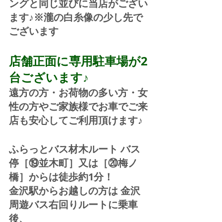
ングと同じ並びに当店がござい
ます♪※瀧の白糸像の少し先で
ございます
店舗正面に専用駐車場が2
台ございます♪
遠方の方・お荷物の多い方・女
性の方やご家族様でお車でご来
店も安心してご利用頂けます♪
ふらっとバス材木ルート バス
停［⑲並木町］又は［⑳梅ノ
橋］からは徒歩約1分！  
金沢駅からお越しの方は 金沢
周遊バス右回りルートに乗車
後、