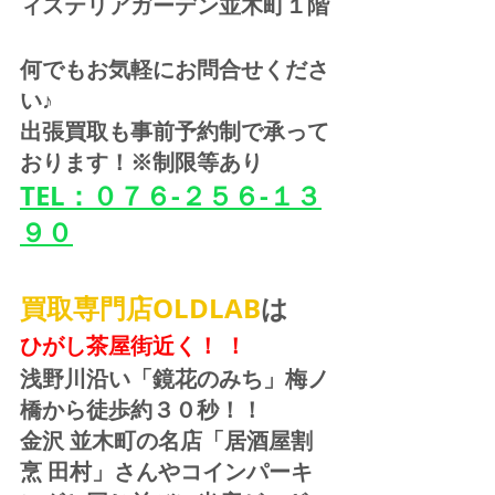
ィステリアガーデン並木町１階
何でもお気軽にお問合せくださ
い♪
出張買取も事前予約制で承って
おります！※制限等あり
TEL：０７６-２５６-１３
９０
買取専門店OLDLAB
は
ひがし茶屋街近く！ ！
浅野川沿い「鏡花のみち」梅ノ
橋から徒歩約３０秒！！
金沢 並木町の名店「居酒屋割
烹 田村」さんやコインパーキ