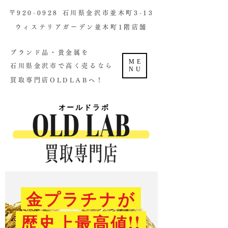
​〒920-0928 石川県金沢市並木町3-13
ウィステリアガーデン並木町1階店舗​
ブランド品・貴金属を
ME
石川県金沢市で高く売るなら
NU
買取専門店OLDLABへ！
オールドラボ
金プラチナが
歴史上最高値!!