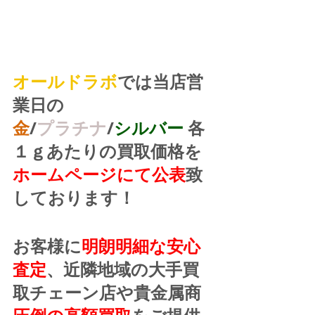
オールドラボ
では当店営
業日の
金
/
プラチナ
/
シルバー
 各
１ｇあたりの買取価格を
ホームページにて公表
致
しております！
お客様に
明朗明細な安心
査定
、近隣地域の大手買
取チェーン店や貴金属商