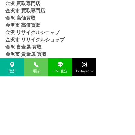
金沢 買取専門店 
金沢市 買取専門店
金沢 高価買取
金沢市 高価買取
金沢 リサイクルショップ
金沢市 リサイクルショップ 
金沢 貴金属 買取  
金沢市 貴金属 買取
金沢 金 買取
金沢市 金 買取
住所
電話
LINE査定
Instagram
金沢 １８金 買取
金沢  K１８ 買取
金沢 ２４金 買取
金沢 K２４ 買取
金沢 インゴット 買取 
金沢市 インゴット 買取
金沢 プラチナ 買取
金沢市 プラチナ 買取
金沢 Pt 買取