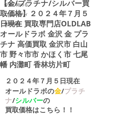
【金/プラチナ/シルバー買
今すぐ始める
取価格】２０２４年７月５
コミュニティ
日現在 買取専門店OLDLAB
休業情報
オールドラボ 金沢 金 プラ
チナ 高価買取 金沢市 白山
市 野々市市 かほく市 七尾
幡 内灘町 香林坊片町
２０２４年７月５日現在
オールドラボの
金
/
プラチ
ナ
/
シルバー
の
買取価格はこちら！！