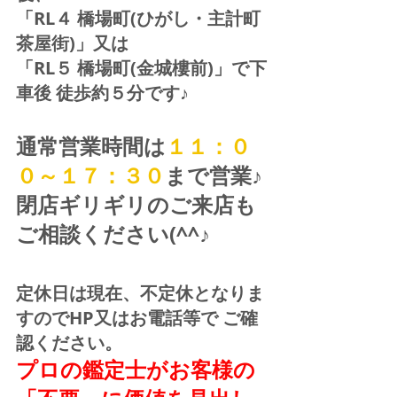
「RL４ 橋場町(ひがし・主計町
茶屋街)」又は 
「RL５ 橋場町(金城樓前)」で下
車後 徒歩約５分です♪
通常営業時間は
１１：０
０～１７：３０
まで営業♪ 
閉店ギリギリのご来店も
ご相談ください(^^♪
定休日は現在、不定休となりま
すのでHP又はお電話等で ご確
認ください。
プロの鑑定士がお客様の