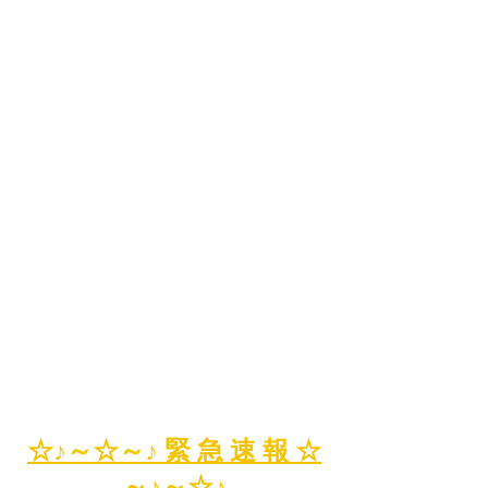
☆♪～☆～♪ 緊 急 速 報 ☆
～♪～☆♪