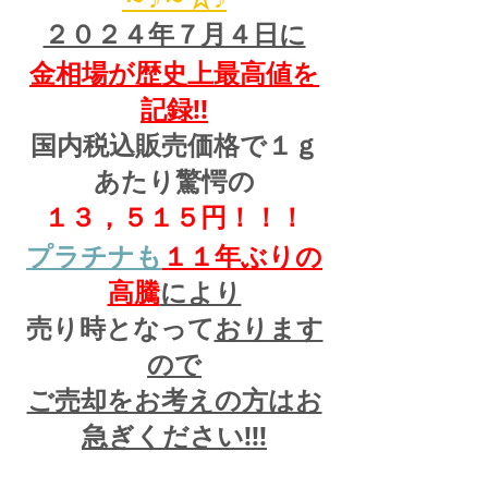
２０２４年７月４日に
金相場が歴史上最高値を
記録!!
国内税込販売価格で１ｇ
あたり驚愕の
１３，５１５円！！！
プラチナも
１１
年ぶりの
高騰
により
売り時となって
おります
ので
ご売却をお考えの方はお
急ぎください!!!