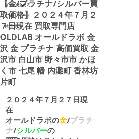
【金/プラチナ/シルバー買
今すぐ始める
取価格】２０２４年７月２
コミュニティ
７日現在 買取専門店
休業情報
OLDLAB オールドラボ 金
沢 金 プラチナ 高価買取 金
沢市 白山市 野々市市 かほ
く市 七尾 幡 内灘町 香林坊
片町
２０２４年７月２７日現
在
オールドラボの
金
/
プラチ
ナ
/
シルバー
の