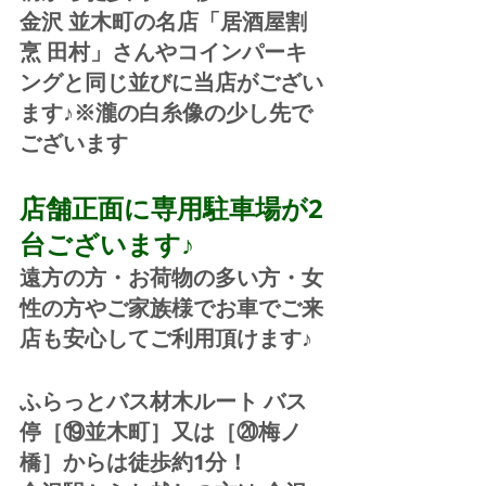
金沢 並木町の名店「居酒屋割
烹 田村」さんやコインパーキ
ングと同じ並びに当店がござい
ます♪※瀧の白糸像の少し先で
ございます
店舗正面に専用駐車場が2
台ございます♪
遠方の方・お荷物の多い方・女
性の方やご家族様でお車でご来
店も安心してご利用頂けます♪
ふらっとバス材木ルート バス
停［⑲並木町］又は［⑳梅ノ
橋］からは徒歩約1分！  