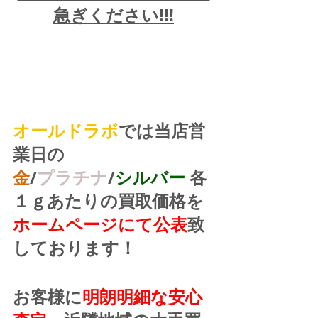
急ぎください!!!
オールドラボ
では当店営
業日の
金
/
プラチナ
/
シルバー
 各
１ｇあたりの買取価格を
ホームページにて公表
致
しております！
お客様に
明朗明細な安心