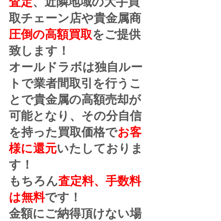
査定
、近隣地域の大手買
取チェーン店や貴金属商
圧倒の高額買取
をご提供
致します！
オールドラボは独自ルー
トで業者間取引を行うこ
とで貴金属の高額売却が
可能となり、その分自信
を持った買取価格で
お客
様に還元
いたしておりま
す！
もちろん
査定料、手数料
は無料
です！
金額にご納得頂けない場