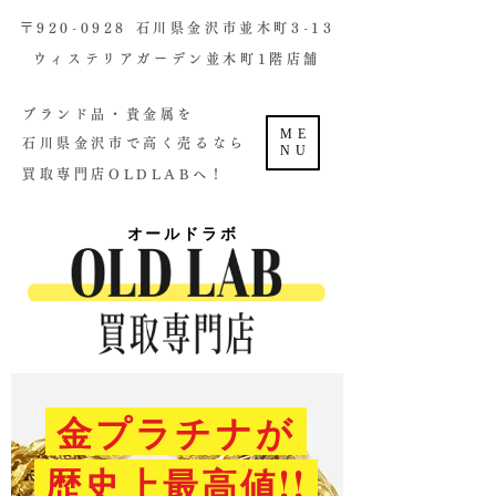
​〒920-0928 石川県金沢市並木町3-13
ウィステリアガーデン並木町1階店舗​
ブランド品・貴金属を
ME
石川県金沢市で高く売るなら
NU
買取専門店OLDLABへ！
オールドラボ
金プラチナが
歴史上最高値!!