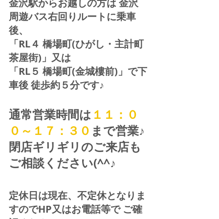
金沢駅からお越しの方は 金沢
周遊バス右回りルートに乗車
後、
「RL４ 橋場町(ひがし・主計町
茶屋街)」又は 
「RL５ 橋場町(金城樓前)」で下
車後 徒歩約５分です♪
通常営業時間は
１１：０
０～１７：３０
まで営業♪ 
閉店ギリギリのご来店も
ご相談ください(^^♪
定休日は現在、不定休となりま
すのでHP又はお電話等で ご確