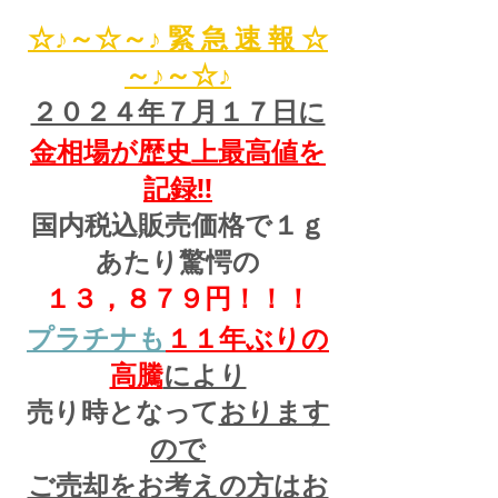
☆♪～☆～♪ 緊 急 速 報 ☆
～♪～☆♪
２０２４年７月１７日に
金相場が歴史上最高値を
記録!!
国内税込販売価格で１ｇ
あたり驚愕の
１３，８７９円！！！
プラチナも
１１
年ぶりの
高騰
により
売り時となって
おります
ので
ご売却をお考えの方はお