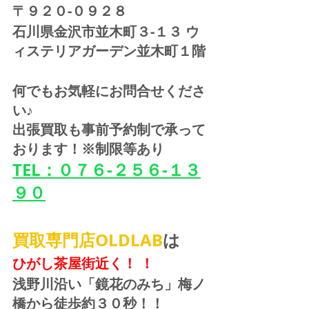
〒９２０-０９２８ 
石川県金沢市並木町３-１３ ウ
ィステリアガーデン並木町１階
何でもお気軽にお問合せくださ
い♪
出張買取も事前予約制で承って
おります！※制限等あり
TEL：０７６-２５６-１３
９０
買取専門店OLDLAB
は
ひがし茶屋街近く！ ！
浅野川沿い「鏡花のみち」梅ノ
橋から徒歩約３０秒！！