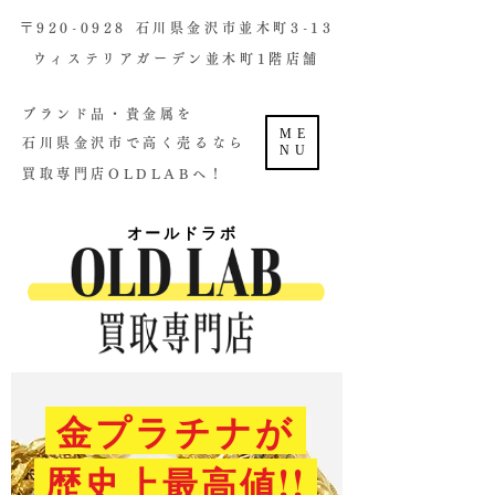
​〒920-0928 石川県金沢市並木町3-13
ウィステリアガーデン並木町1階店舗​
ブランド品・貴金属を
ME
石川県金沢市で高く売るなら
NU
買取専門店OLDLABへ！
オールドラボ
金プラチナが
歴史上最高値!!