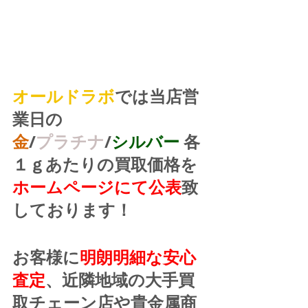
オールドラボ
では当店営
業日の
金
/
プラチナ
/
シルバー
 各
１ｇあたりの買取価格を
ホームページにて公表
致
しております！
お客様に
明朗明細な安心
査定
、近隣地域の大手買
取チェーン店や貴金属商