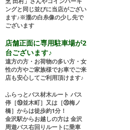
烹 田村」さんやコインパーキ
ングと同じ並びに当店がござい
ます♪※瀧の白糸像の少し先で
ございます
店舗正面に専用駐車場が2
台ございます♪
遠方の方・お荷物の多い方・女
性の方やご家族様でお車でご来
店も安心してご利用頂けます♪
ふらっとバス材木ルート バス
停［⑲並木町］又は［⑳梅ノ
橋］からは徒歩約1分！  
金沢駅からお越しの方は 金沢
周遊バス右回りルートに乗車