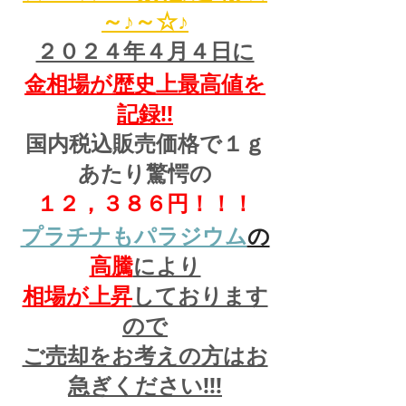
～♪～☆♪
２０２４年４月４日に
金相場が歴史上最高値を
記録!!
国内税込販売価格で１ｇ
あたり驚愕の
１２，３８６円！！！
プラチナもパラジウム
の
高騰
により
相場が上昇
しております
ので
ご売却をお考えの方はお
急ぎください!!!