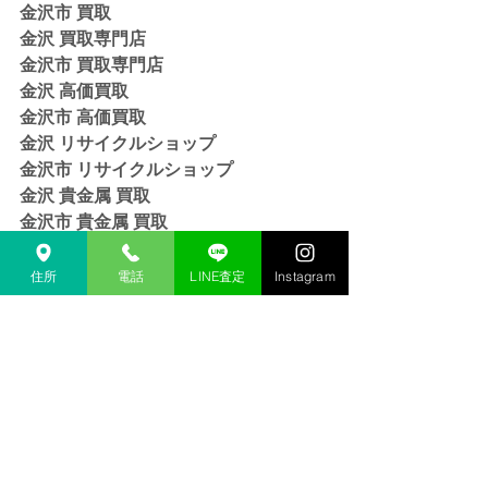
金沢市 買取 
金沢 買取専門店 
金沢市 買取専門店
金沢 高価買取
金沢市 高価買取
金沢 リサイクルショップ
金沢市 リサイクルショップ 
金沢 貴金属 買取  
金沢市 貴金属 買取
金沢 金 買取
金沢市 金 買取
住所
電話
LINE査定
Instagram
金沢 １８金 買取
金沢  K１８ 買取
金沢 ２４金 買取
金沢 K２４ 買取
金沢 インゴット 買取 
金沢市 インゴット 買取
金沢 プラチナ 買取
金沢市 プラチナ 買取