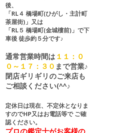
後、
「RL４ 橋場町(ひがし・主計町
茶屋街)」又は 
「RL５ 橋場町(金城樓前)」で下
車後 徒歩約５分です♪
通常営業時間は
１１：０
０～１７：３０
まで営業♪ 
閉店ギリギリのご来店も
ご相談ください(^^♪
定休日は現在、不定休となりま
すのでHP又はお電話等で ご確
認ください。
プロの鑑定士がお客様の