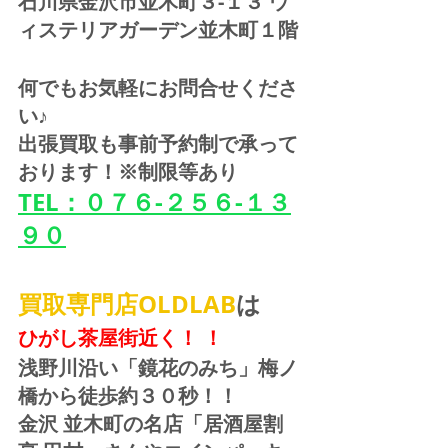
石川県金沢市並木町３-１３ ウ
ィステリアガーデン並木町１階
何でもお気軽にお問合せくださ
い♪
出張買取も事前予約制で承って
おります！※制限等あり
TEL：０７６-２５６-１３
９０
買取専門店OLDLAB
は
ひがし茶屋街近く！ ！
浅野川沿い「鏡花のみち」梅ノ
橋から徒歩約３０秒！！
金沢 並木町の名店「居酒屋割