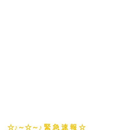
☆♪～☆～♪ 緊 急 速 報 ☆