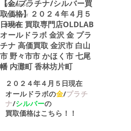
【金/プラチナ/シルバー買
今すぐ始める
取価格】２０２４年４月５
コミュニティ
日現在 買取専門店OLDLAB
休業情報
オールドラボ 金沢 金 プラ
チナ 高価買取 金沢市 白山
市 野々市市 かほく市 七尾
幡 内灘町 香林坊片町
２０２４年４月５日現在
オールドラボの
金
/
プラチ
ナ
/
シルバー
の
買取価格はこちら！！