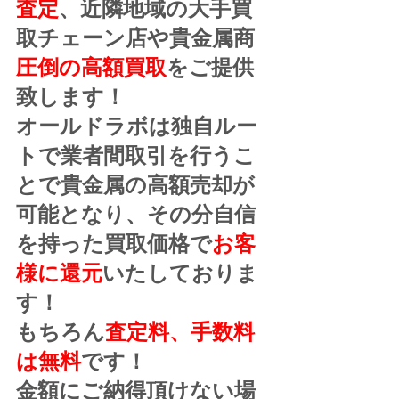
査定
、近隣地域の大手買
取チェーン店や貴金属商
圧倒の高額買取
をご提供
致します！
オールドラボは独自ルー
トで業者間取引を行うこ
とで貴金属の高額売却が
可能となり、その分自信
を持った買取価格で
お客
様に還元
いたしておりま
す！
もちろん
査定料、手数料
は無料
です！
金額にご納得頂けない場