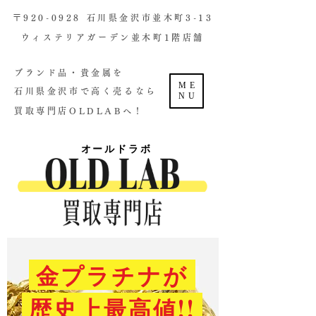
​〒920-0928 石川県金沢市並木町3-13
ウィステリアガーデン並木町1階店舗​
ブランド品・貴金属を
ME
石川県金沢市で高く売るなら
NU
買取専門店OLDLABへ！
オールドラボ
金プラチナが
歴史上最高値!!