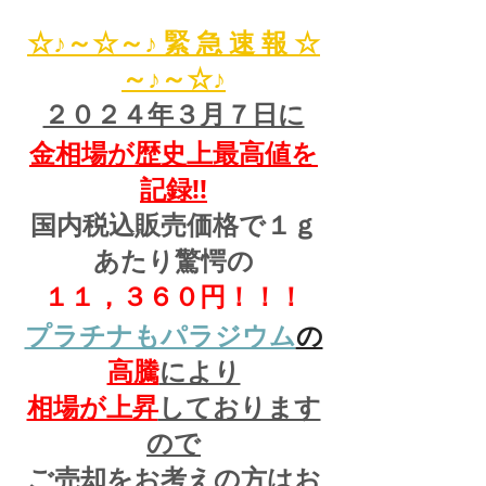
☆♪～☆～♪ 緊 急 速 報 ☆
～♪～☆♪
２０２４年３月７日に
金相場が歴史上最高値を
記録!!
国内税込販売価格で１ｇ
あたり驚愕の
１１，３６０円！！！
プラチナもパラジウム
の
高騰
により
相場が上昇
しております
ので
ご売却をお考えの方はお