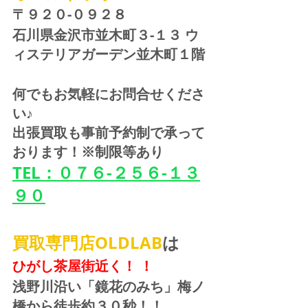
〒９２０-０９２８ 
石川県金沢市並木町３-１３ ウ
ィステリアガーデン並木町１階
何でもお気軽にお問合せくださ
い♪
出張買取も事前予約制で承って
おります！※制限等あり
TEL：０７６-２５６-１３
９０
買取専門店OLDLAB
は
ひがし茶屋街近く！ ！
浅野川沿い「鏡花のみち」梅ノ
橋から徒歩約３０秒！！