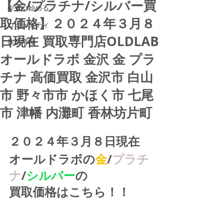
【金/プラチナ/シルバー買
今すぐ始める
取価格】２０２４年３月８
コミュニティ
日現在 買取専門店OLDLAB
休業情報
オールドラボ 金沢 金 プラ
チナ 高価買取 金沢市 白山
市 野々市市 かほく市 七尾
市 津幡 内灘町 香林坊片町
２０２４年３月８日現在
オールドラボの
金
/
プラチ
ナ
/
シルバー
の
買取価格はこちら！！