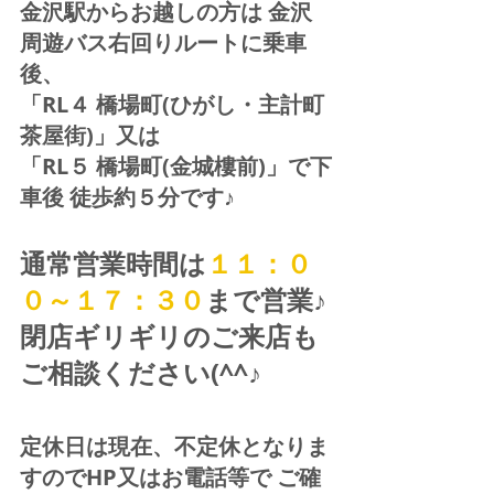
金沢駅からお越しの方は 金沢
周遊バス右回りルートに乗車
後、
「RL４ 橋場町(ひがし・主計町
茶屋街)」又は 
「RL５ 橋場町(金城樓前)」で下
車後 徒歩約５分です♪
通常営業時間は
１１：０
０～１７：３０
まで営業♪ 
閉店ギリギリのご来店も
ご相談ください(^^♪
定休日は現在、不定休となりま
すのでHP又はお電話等で ご確