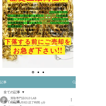
コロナウイルスから始まり、ウクライナ情勢や米国
銀行破綻による世界的な経済不安等から現物資産で
ある「金」の需要が高まった事で、
2026年1月29
日には歴史上初の金1ｇあたり
30,248円
(小売流通
価格)・プラチナ1ｇあたり
15,846
円
(2026/1/26
小売流通価格)・銀1ｇあたり
650
円
(2026/1/30小
売流通価格)
を記録致しました。​しかし、ほぼ足場の
ない「バブル」的高騰となっていますので、高値の
今のうちに売却を当店ではおススメ致します。
下落する前にご売却を
!!
お急ぎ下さい
記事
全ての記事
買取専門店OLD LAB
全ての記事
2024年3月8日
読了時間: 5分