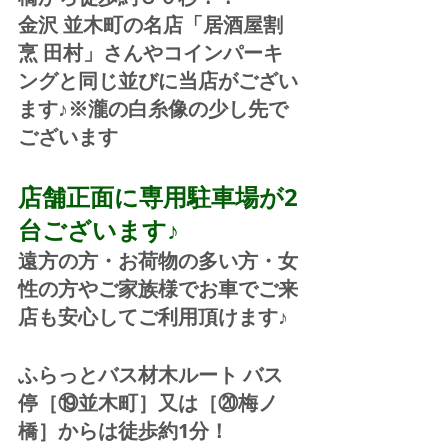
金沢 並木町の名店「居酒屋割
烹 田村」さんやコインパーキ
ングと同じ並びに当店がござい
ます♪※瀧の白糸像の少し先で
ございます
店舗正面に専用駐車場が2
台ございます♪
遠方の方・お荷物の多い方・女
性の方やご家族様でお車でご来
店も安心してご利用頂けます♪
ふらっとバス材木ルート バス
停［⑲並木町］又は［⑳梅ノ
橋］からは徒歩約1分！  