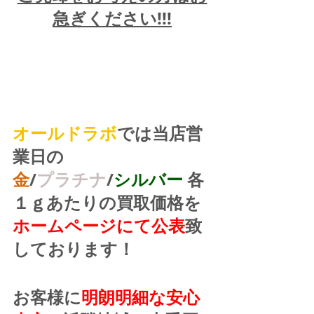
急ぎください!!!
オールドラボ
では当店営
業日の
金
/
プラチナ
/
シルバー
 各
１ｇあたりの買取価格を
ホームページにて公表
致
しております！
お客様に
明朗明細な安心