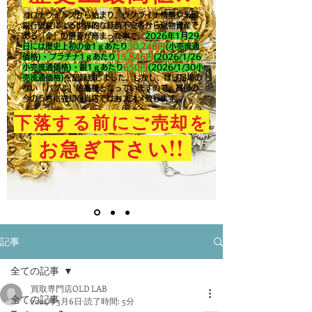
コロナウイルスから始まり、ウクライナ情勢や米国
銀行破綻による世界的な経済不安等から現物資産で
ある「金」の需要が高まった事で、
2026年1月29
日には歴史上初の金1ｇあたり
30,248円
(小売流通
価格)・プラチナ1ｇあたり
15,846
円
(2026/1/26
小売流通価格)・銀1ｇあたり
650
円
(2026/1/30小
売流通価格)
を記録致しました。​しかし、ほぼ足場の
ない「バブル」的高騰となっていますので、高値の
今のうちに売却を当店ではおススメ致します。
下落する前にご売却を
!!
お急ぎ下さい
記事
全ての記事
買取専門店OLD LAB
全ての記事
2024年3月6日
読了時間: 5分