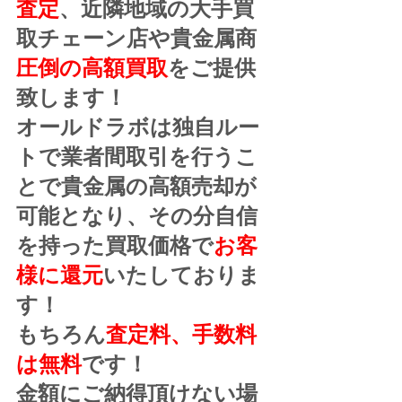
査定
、近隣地域の大手買
取チェーン店や貴金属商
圧倒の高額買取
をご提供
致します！
オールドラボは独自ルー
トで業者間取引を行うこ
とで貴金属の高額売却が
可能となり、その分自信
を持った買取価格で
お客
様に還元
いたしておりま
す！
もちろん
査定料、手数料
は無料
です！
金額にご納得頂けない場