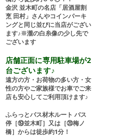
金沢 並木町の名店「居酒屋割
烹 田村」さんやコインパーキ
ングと同じ並びに当店がござい
ます♪※瀧の白糸像の少し先で
ございます
店舗正面に専用駐車場が2
台ございます♪
遠方の方・お荷物の多い方・女
性の方やご家族様でお車でご来
店も安心してご利用頂けます♪
ふらっとバス材木ルート バス
停［⑲並木町］又は［⑳梅ノ
橋］からは徒歩約1分！  