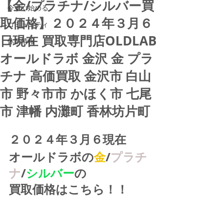
【金/プラチナ/シルバー買
今すぐ始める
取価格】２０２４年３月６
コミュニティ
日現在 買取専門店OLDLAB
休業情報
オールドラボ 金沢 金 プラ
チナ 高価買取 金沢市 白山
市 野々市市 かほく市 七尾
市 津幡 内灘町 香林坊片町
２０２４年３月６現在
オールドラボの
金
/
プラチ
ナ
/
シルバー
の
買取価格はこちら！！