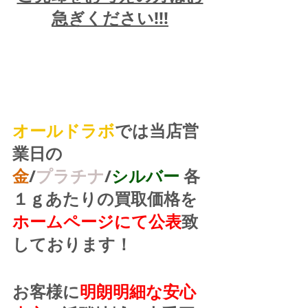
急ぎください!!!
オールドラボ
では当店営
業日の
金
/
プラチナ
/
シルバー
 各
１ｇあたりの買取価格を
ホームページにて公表
致
しております！
お客様に
明朗明細な安心