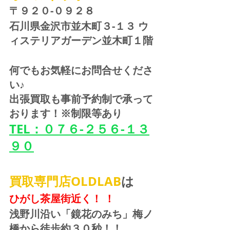
〒９２０-０９２８ 
石川県金沢市並木町３-１３ ウ
ィステリアガーデン並木町１階
何でもお気軽にお問合せくださ
い♪
出張買取も事前予約制で承って
おります！※制限等あり
TEL：０７６-２５６-１３
９０
買取専門店OLDLAB
は
ひがし茶屋街近く！ ！
浅野川沿い「鏡花のみち」梅ノ
橋から徒歩約３０秒！！