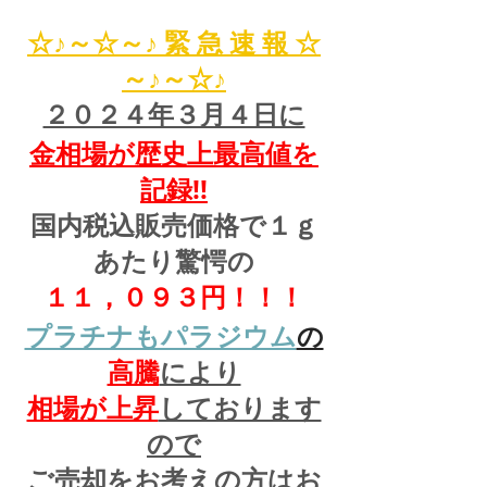
☆♪～☆～♪ 緊 急 速 報 ☆
～♪～☆♪
２０２４年３月４日に
金相場が歴史上最高値を
記録!!
国内税込販売価格で１ｇ
あたり驚愕の
１１，０９３円！！！
プラチナもパラジウム
の
高騰
により
相場が上昇
しております
ので
ご売却をお考えの方はお