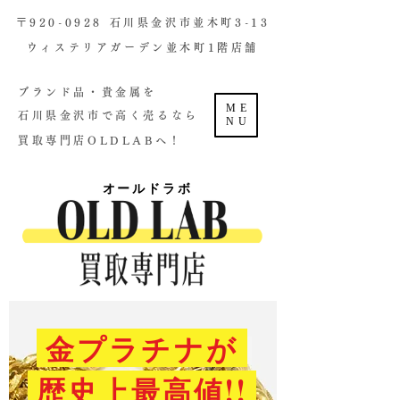
​〒920-0928 石川県金沢市並木町3-13
ウィステリアガーデン並木町1階店舗​
ブランド品・貴金属を
ME
石川県金沢市で高く売るなら
NU
買取専門店OLDLABへ！
オールドラボ
金プラチナが
歴史上最高値!!