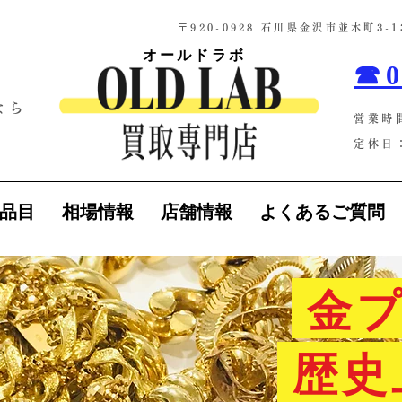
​〒920-0928 石川県金沢市並木町3
オールドラボ
☎0
なら
営業時
！
定休日：
品目
相場情報
店舗情報
よくあるご質問
金プ
歴史