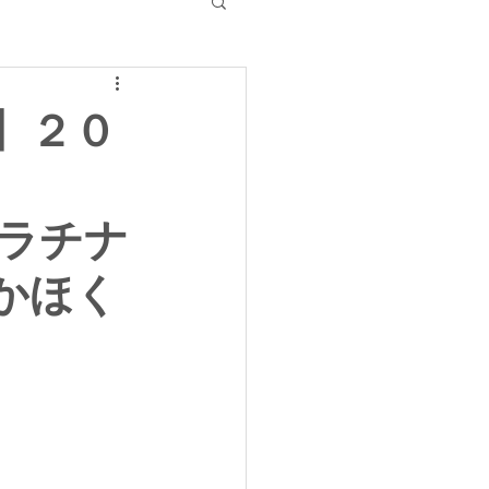
】２０
プラチナ
 かほく