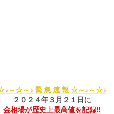
☆♪～☆～♪ 緊 急 速 報 ☆～♪～☆♪
２０２４年３月２１日に
金相場が歴史上最高値を記録!!