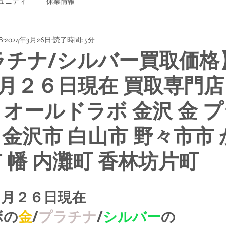
ュニティ
休業情報
B
2024年3月26日
読了時間: 5分
ラチナ/シルバー買取価格
月２６日現在 買取専門店
B オールドラボ 金沢 金 
 金沢市 白山市 野々市市
 幡 内灘町 香林坊片町
３月２６日現在
ボの
金
/
プラチナ
/
シルバー
の