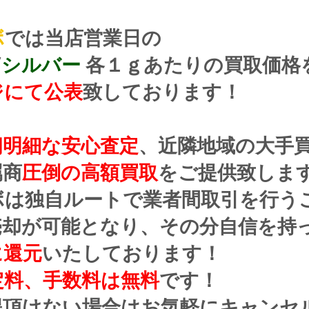
ボ
では当店営業日の
/
シルバー
 各１ｇあたりの買取価格
ジにて公表
致しております！
朗明細な安心査定
、近隣地域の大手
属商
圧倒の高額買取
をご提供致しま
ボは独自ルートで業者間取引を行う
売却が可能となり、その分自信を持
に還元
いたしております！
定料、手数料は無料
です！
得頂けない場合はお気軽にキャンセ