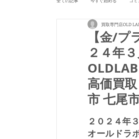
全ての記事
今すぐ始める
コミ
買取専門店OLD LA
【金/プ
２４年３
OLDLA
高価買取
市 七尾市
２０２４年
オールドラ