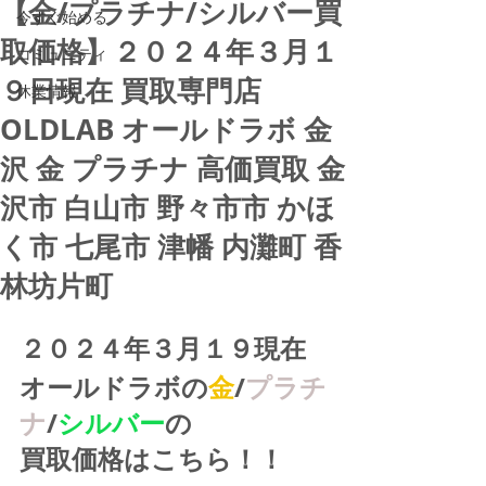
【金/プラチナ/シルバー買
今すぐ始める
取価格】２０２４年３月１
コミュニティ
９日現在 買取専門店
休業情報
OLDLAB オールドラボ 金
沢 金 プラチナ 高価買取 金
沢市 白山市 野々市市 かほ
く市 七尾市 津幡 内灘町 香
林坊片町
２０２４年３月１９現在
オールドラボの
金
/
プラチ
ナ
/
シルバー
の
買取価格はこちら！！