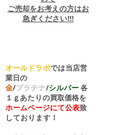
ご売却をお考えの方はお
急ぎください!!!
オールドラボ
では当店営
業日の
金
/
プラチナ
/
シルバー
 各
１ｇあたりの買取価格を
ホームページにて公表
致
しております！