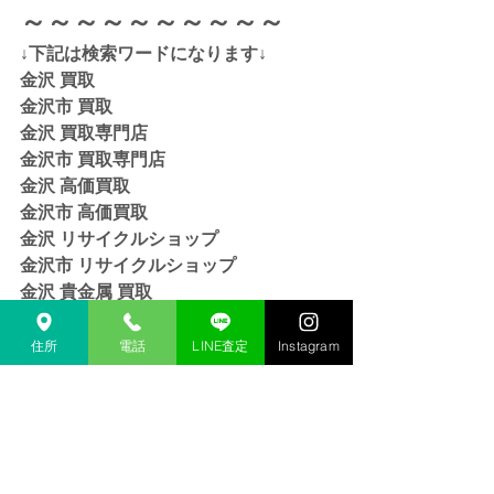
～～～～～～～～～～
↓下記は検索ワードになります↓  
金沢 買取 
金沢市 買取 
金沢 買取専門店 
金沢市 買取専門店
金沢 高価買取
金沢市 高価買取
金沢 リサイクルショップ
金沢市 リサイクルショップ 
金沢 貴金属 買取  
金沢市 貴金属 買取
金沢 金 買取
住所
電話
LINE査定
Instagram
金沢市 金 買取
金沢 １８金 買取
金沢  K１８ 買取
金沢 ２４金 買取
金沢 K２４ 買取