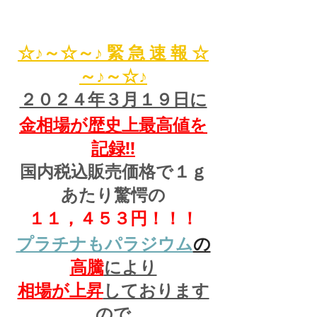
☆♪～☆～♪ 緊 急 速 報 ☆
～♪～☆♪
２０２４年３月１９日に
金相場が歴史上最高値を
記録!!
国内税込販売価格で１ｇ
あたり驚愕の
１１，４５３円！！！
プラチナもパラジウム
の
高騰
により
相場が上昇
しております
ので