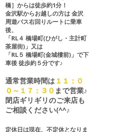
橋］からは徒歩約1分！  
金沢駅からお越しの方は 金沢
周遊バス右回りルートに乗車
後、
「RL４ 橋場町(ひがし・主計町
茶屋街)」又は 
「RL５ 橋場町(金城樓前)」で下
車後 徒歩約５分です♪
通常営業時間は
１１：０
０～１７：３０
まで営業♪ 
閉店ギリギリのご来店も
ご相談ください(^^♪
定休日は現在、不定休となりま