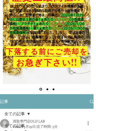
コロナウイルスから始まり、ウクライナ情勢や米国
銀行破綻による世界的な経済不安等から現物資産で
ある「金」の需要が高まった事で、
2026年1月29
日には歴史上初の金1ｇあたり
30,248円
(小売流通
価格)・プラチナ1ｇあたり
15,846
円
(2026/1/26
小売流通価格)・銀1ｇあたり
650
円
(2026/1/30小
売流通価格)
を記録致しました。​しかし、ほぼ足場の
ない「バブル」的高騰となっていますので、高値の
今のうちに売却を当店ではおススメ致します。
下落する前にご売却を
!!
お急ぎ下さい
記事
全ての記事
買取専門店OLD LAB
全ての記事
2024年3月19日
読了時間: 5分