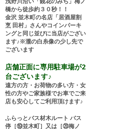
浅野川沿い「鏡花のみち」梅ノ
橋から徒歩約３０秒！！
金沢 並木町の名店「居酒屋割
烹 田村」さんやコインパーキ
ングと同じ並びに当店がござい
ます♪※瀧の白糸像の少し先で
ございます
店舗正面に専用駐車場が2
台ございます♪
遠方の方・お荷物の多い方・女
性の方やご家族様でお車でご来
店も安心してご利用頂けます♪
ふらっとバス材木ルート バス
停［⑲並木町］又は［⑳梅ノ