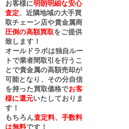
お客様に
明朗明細な安心
査定
、近隣地域の大手買
取チェーン店や貴金属商
圧倒の高額買取
をご提供
致します！
オールドラボは独自ルー
トで業者間取引を行うこ
とで貴金属の高額売却が
可能となり、その分自信
を持った買取価格で
お客
様に還元
いたしておりま
す！
もちろん
査定料、手数料
は無料
です！