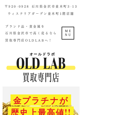
​〒920-0928 石川県金沢市並木町3-13
ウィステリアガーデン並木町1階店舗​
ブランド品・貴金属を
ME
石川県金沢市で高く売るなら
NU
買取専門店OLDLABへ！
オールドラボ
金プラチナが
歴史上最高値!!