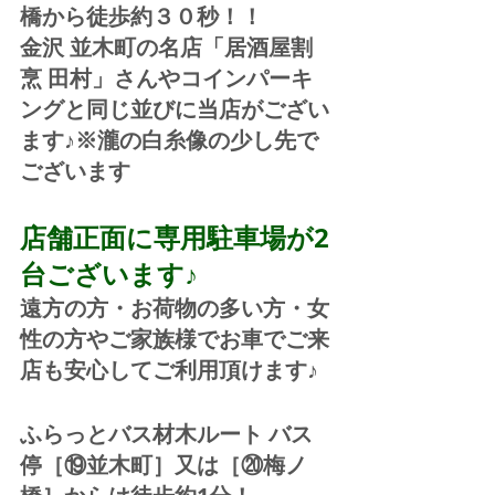
橋から徒歩約３０秒！！
金沢 並木町の名店「居酒屋割
烹 田村」さんやコインパーキ
ングと同じ並びに当店がござい
ます♪※瀧の白糸像の少し先で
ございます
店舗正面に専用駐車場が2
台ございます♪
遠方の方・お荷物の多い方・女
性の方やご家族様でお車でご来
店も安心してご利用頂けます♪
ふらっとバス材木ルート バス
停［⑲並木町］又は［⑳梅ノ