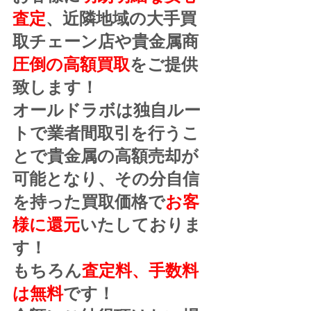
査定
、近隣地域の大手買
取チェーン店や貴金属商
圧倒の高額買取
をご提供
致します！
オールドラボは独自ルー
トで業者間取引を行うこ
とで貴金属の高額売却が
可能となり、その分自信
を持った買取価格で
お客
様に還元
いたしておりま
す！
もちろん
査定料、手数料
は無料
です！