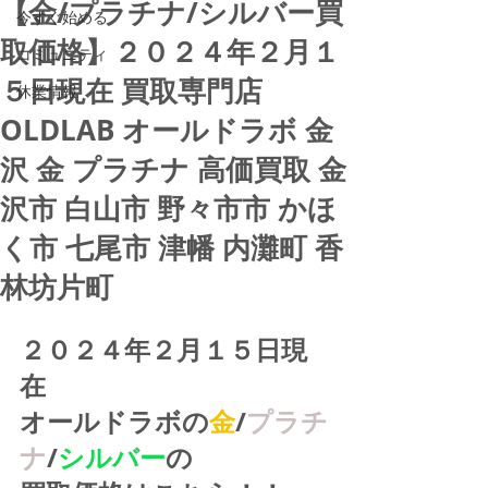
【金/プラチナ/シルバー買
今すぐ始める
取価格】２０２４年２月１
コミュニティ
５日現在 買取専門店
休業情報
OLDLAB オールドラボ 金
沢 金 プラチナ 高価買取 金
沢市 白山市 野々市市 かほ
く市 七尾市 津幡 内灘町 香
林坊片町
２０２４年２月１５日現
在
オールドラボの
金
/
プラチ
ナ
/
シルバー
の