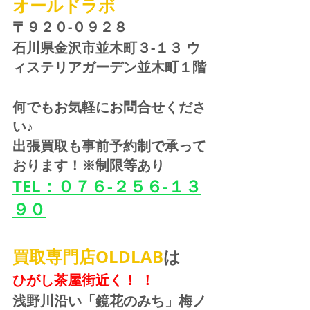
オールドラボ
〒９２０-０９２８ 
石川県金沢市並木町３-１３ ウ
ィステリアガーデン並木町１階
何でもお気軽にお問合せくださ
い♪
出張買取も事前予約制で承って
おります！※制限等あり
TEL：０７６-２５６-１３
９０
買取専門店OLDLAB
は
ひがし茶屋街近く！ ！
浅野川沿い「鏡花のみち」梅ノ