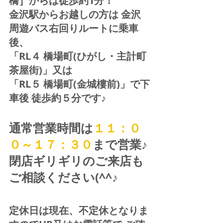
橋］からは徒歩約1分！  
金沢駅からお越しの方は 金沢
周遊バス右回りルートに乗車
後、
「RL４ 橋場町(ひがし・主計町
茶屋街)」又は 
「RL５ 橋場町(金城樓前)」で下
車後 徒歩約５分です♪
通常営業時間は
１１：０
０～１７：３０
まで営業♪ 
閉店ギリギリのご来店も
ご相談ください(^^♪
定休日は現在、不定休となりま