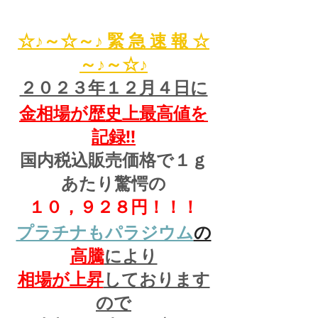
☆♪～☆～♪ 緊 急 速 報 ☆
～♪～☆♪
２０２３年１２月４日に
金相場が歴史上最高値を
記録!!
国内税込販売価格で１ｇ
あたり驚愕の
１０，９２８円！！！
プラチナもパラジウム
の
高騰
により
相場が上昇
しております
ので