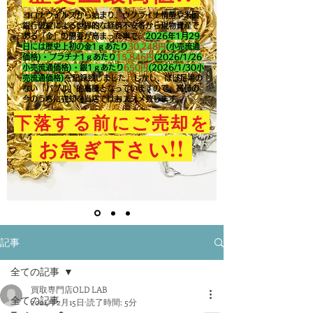
コロナウイルスから始まり、ウクライナ情勢や米国
銀行破綻による世界的な経済不安等から現物資産で
ある「金」の需要が高まった事で、
2026年1月29
日には歴史上初の金1ｇあたり
30,248円
(小売流通
価格)・プラチナ1ｇあたり
15,846
円
(2026/1/26
小売流通価格)・銀1ｇあたり
650
円
(2026/1/30小
売流通価格)
を記録致しました。​しかし、ほぼ足場の
ない「バブル」的高騰となっていますので、高値の
今のうちに売却を当店ではおススメ致します。
下落する前にご売却を
!!
お急ぎ下さい
記事
全ての記事
買取専門店OLD LAB
全ての記事
2024年2月15日
読了時間: 5分