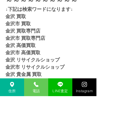
～～～～～～～～～～
↓下記は検索ワードになります↓  
金沢 買取 
金沢市 買取 
金沢 買取専門店 
金沢市 買取専門店
金沢 高価買取
金沢市 高価買取
金沢 リサイクルショップ
金沢市 リサイクルショップ 
金沢 貴金属 買取  
金沢市 貴金属 買取
金沢 金 買取
住所
電話
LINE査定
Instagram
金沢市 金 買取
金沢 １８金 買取
金沢  K１８ 買取
金沢 ２４金 買取
金沢 K２４ 買取
金沢 インゴット 買取 