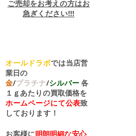
ご売却をお考えの方はお
急ぎください!!!
オールドラボ
では当店営
業日の
金
/
プラチナ
/
シルバー
 各
１ｇあたりの買取価格を
ホームページにて公表
致
しております！
お客様に
明朗明細な安心