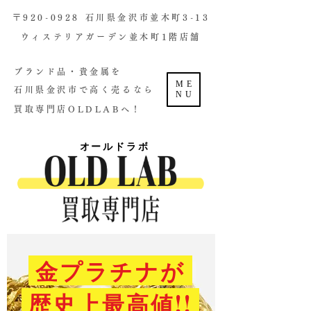
​〒920-0928 石川県金沢市並木町3-13
ウィステリアガーデン並木町1階店舗​
ブランド品・貴金属を
ME
石川県金沢市で高く売るなら
NU
買取専門店OLDLABへ！
オールドラボ
金プラチナが
歴史上最高値!!