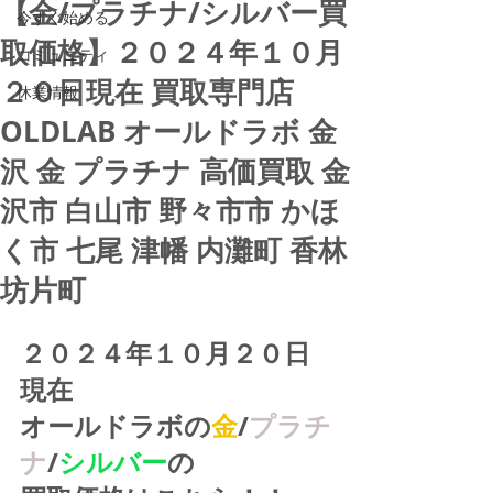
【金/プラチナ/シルバー買
今すぐ始める
取価格】２０２４年１０月
コミュニティ
２０日現在 買取専門店
休業情報
OLDLAB オールドラボ 金
沢 金 プラチナ 高価買取 金
沢市 白山市 野々市市 かほ
く市 七尾 津幡 内灘町 香林
坊片町
２０２４年１０月２０日
現在
オールドラボの
金
/
プラチ
ナ
/
シルバー
の