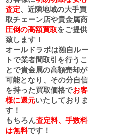
査定
、近隣地域の大手買
取チェーン店や貴金属商
圧倒の高額買取
をご提供
致します！
オールドラボは独自ルー
トで業者間取引を行うこ
とで貴金属の高額売却が
可能となり、その分自信
を持った買取価格で
お客
様に還元
いたしておりま
す！
もちろん
査定料、手数料
は無料
です！