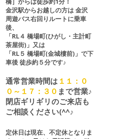
橋］からは徒歩約1分！  
金沢駅からお越しの方は 金沢
周遊バス右回りルートに乗車
後、
「RL４ 橋場町(ひがし・主計町
茶屋街)」又は 
「RL５ 橋場町(金城樓前)」で下
車後 徒歩約５分です♪
通常営業時間は
１１：０
０～１７：３０
まで営業♪ 
閉店ギリギリのご来店も
ご相談ください(^^♪
定休日は現在、不定休となりま