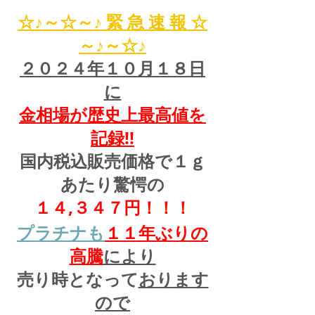
☆♪～☆～♪ 緊 急 速 報 ☆
～♪～☆♪
２０２４年１０月１８日
に
金相場が歴史上最高値を
記録!!
国内税込販売価格で１ｇ
あたり驚愕の
１４,３４７円！！！
プラチナも
１１
年ぶりの
高騰
により
売り時となって
おります
ので