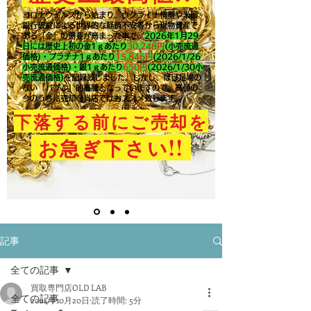
コロナウイルスから始まり、ウクライナ情勢や米国
銀行破綻による世界的な経済不安等から現物資産で
ある「金」の需要が高まった事で、
2026年1月29
日には歴史上初の金1ｇあたり
30,248円
(小売流通
価格)・プラチナ1ｇあたり
15,846
円
(2026/1/26
小売流通価格)・銀1ｇあたり
650
円
(2026/1/30小
売流通価格)
を記録致しました。​しかし、ほぼ足場の
ない「バブル」的高騰となっていますので、高値の
今のうちに売却を当店ではおススメ致します。
下落する前にご売却を
!!
お急ぎ下さい
記事
全ての記事
買取専門店OLD LAB
全ての記事
2024年10月20日
読了時間: 5分