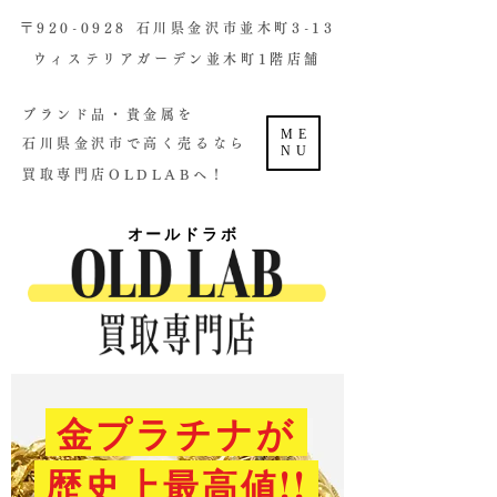
​〒920-0928 石川県金沢市並木町3-13
ウィステリアガーデン並木町1階店舗​
ブランド品・貴金属を
ME
石川県金沢市で高く売るなら
NU
買取専門店OLDLABへ！
オールドラボ
金プラチナが
歴史上最高値!!