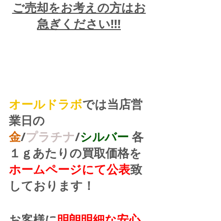
ご売却をお考えの方はお
急ぎください!!!
オールドラボ
では当店営
業日の
金
/
プラチナ
/
シルバー
 各
１ｇあたりの買取価格を
ホームページにて公表
致
しております！
お客様に
明朗明細な安心