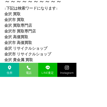
～～～～～～～～～～
↓下記は検索ワードになります↓  
金沢 買取 
金沢市 買取 
金沢 買取専門店 
金沢市 買取専門店
金沢 高価買取
金沢市 高価買取
金沢 リサイクルショップ
金沢市 リサイクルショップ 
金沢 貴金属 買取  
金沢市 貴金属 買取
金沢 金 買取
住所
電話
LINE査定
Instagram
金沢市 金 買取
金沢 １８金 買取
金沢  K１８ 買取
金沢 ２４金 買取
金沢 K２４ 買取
金沢 インゴット 買取 