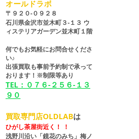
オールドラボ
〒９２０-０９２８ 
石川県金沢市並木町３-１３ ウ
ィステリアガーデン並木町１階
何でもお気軽にお問合せくださ
い♪
出張買取も事前予約制で承って
おります！※制限等あり
TEL：０７６-２５６-１３
９０
買取専門店OLDLAB
は
ひがし茶屋街近く！ ！
浅野川沿い「鏡花のみち」梅ノ