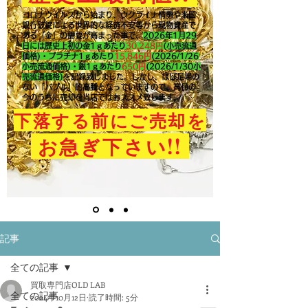
コロナウイルスから始まり、ウクライナ情勢や米国
銀行破綻による世界的な経済不安等から現物資産で
ある「金」の需要が高まった事で、
2026年1月29
日には歴史上初の金1ｇあたり
30,248円
(小売流通
価格)・プラチナ1ｇあたり
15,846
円
(2026/1/26
小売流通価格)・銀1ｇあたり
650
円
(2026/1/30小
売流通価格)
を記録致しました。​しかし、ほぼ足場の
ない「バブル」的高騰となっていますので、高値の
今のうちに売却を当店ではおススメ致します。
下落する前にご売却を
!!
お急ぎ下さい
記事
全ての記事
買取専門店OLD LAB
全ての記事
2024年10月12日
読了時間: 5分