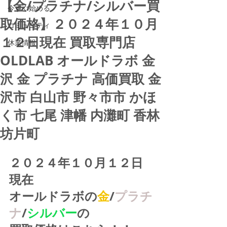
【金/プラチナ/シルバー買
今すぐ始める
取価格】２０２４年１０月
コミュニティ
１２日現在 買取専門店
休業情報
OLDLAB オールドラボ 金
沢 金 プラチナ 高価買取 金
沢市 白山市 野々市市 かほ
く市 七尾 津幡 内灘町 香林
坊片町
２０２４年１０月１２日
現在
オールドラボの
金
/
プラチ
ナ
/
シルバー
の