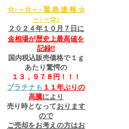
☆♪～☆～♪ 緊 急 速 報 ☆
～♪～☆♪
２０２４年１０月７日に
金相場が歴史上最高値を
記録!!
国内税込販売価格で１ｇ
あたり驚愕の
１３，９７８円！！！
プラチナも
１１
年ぶりの
高騰
により
売り時となって
おります
ので
ご売却をお考えの方はお