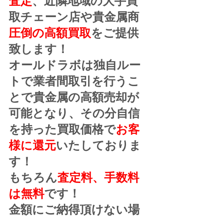
査定
、近隣地域の大手買
取チェーン店や貴金属商
圧倒の高額買取
をご提供
致します！
オールドラボは独自ルー
トで業者間取引を行うこ
とで貴金属の高額売却が
可能となり、その分自信
を持った買取価格で
お客
様に還元
いたしておりま
す！
もちろん
査定料、手数料
は無料
です！
金額にご納得頂けない場