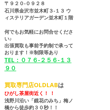
〒９２０-０９２８ 
石川県金沢市並木町３-１３ ウ
ィステリアガーデン並木町１階
何でもお気軽にお問合せくださ
い♪
出張買取も事前予約制で承って
おります！※制限等あり
TEL：０７６-２５６-１３
９０
買取専門店OLDLAB
は
ひがし茶屋街近く！ ！
浅野川沿い「鏡花のみち」梅ノ
橋から徒歩約３０秒！！