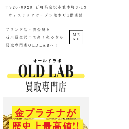
​〒920-0928 石川県金沢市並木町3-13
ウィステリアガーデン並木町1階店舗​
ブランド品・貴金属を
ME
石川県金沢市で高く売るなら
NU
買取専門店OLDLABへ！
オールドラボ
金プラチナが
歴史上最高値!!