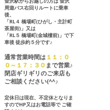
金沢駅からお越しの方は 金沢
周遊バス右回りルートに乗車
後、
「RL４ 橋場町(ひがし・主計町
茶屋街)」又は 
「RL５ 橋場町(金城樓前)」で下
車後 徒歩約５分です♪
通常営業時間は
１１：０
０～１７：３０
まで営業♪ 
閉店ギリギリのご来店も
ご相談ください(^^♪
定休日は現在、不定休となりま
すのでHP又はお電話等で ご確