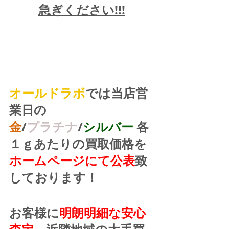
急ぎください!!!
オールドラボ
では当店営
業日の
金
/
プラチナ
/
シルバー
 各
１ｇあたりの買取価格を
ホームページにて公表
致
しております！
お客様に
明朗明細な安心