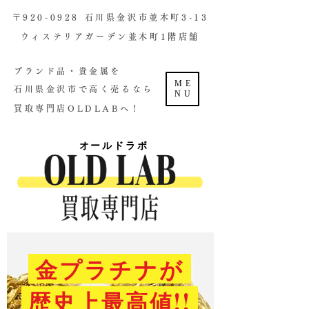
​〒920-0928 石川県金沢市並木町3-13
ウィステリアガーデン並木町1階店舗​
ブランド品・貴金属を
ME
石川県金沢市で高く売るなら
NU
買取専門店OLDLABへ！
オールドラボ
金プラチナが
歴史上最高値!!