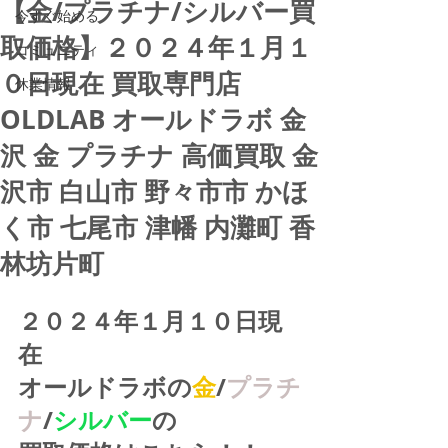
【金/プラチナ/シルバー買
今すぐ始める
取価格】２０２４年１月１
コミュニティ
０日現在 買取専門店
休業情報
OLDLAB オールドラボ 金
沢 金 プラチナ 高価買取 金
沢市 白山市 野々市市 かほ
く市 七尾市 津幡 内灘町 香
林坊片町
２０２４年１月１０日現
在
オールドラボの
金
/
プラチ
ナ
/
シルバー
の