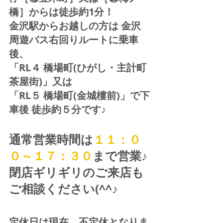
橋］からは徒歩約1分！  
金沢駅からお越しの方は 金沢
周遊バス右回りルートに乗車
後、
「RL４ 橋場町(ひがし・主計町
茶屋街)」又は 
「RL５ 橋場町(金城樓前)」で下
車後 徒歩約５分です♪
通常営業時間は
１１：０
０～１７：３０
まで営業♪ 
閉店ギリギリのご来店も
ご相談ください(^^♪
定休日は現在、不定休となりま