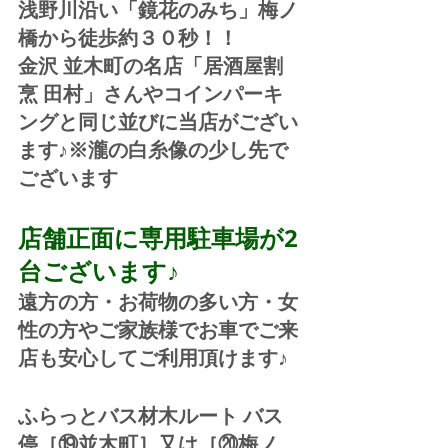
浅野川沿い「鏡花のみち」梅ノ
橋から徒歩約３０秒！！
金沢 並木町の名店「居酒屋割
烹 田村」さんやコインパーキ
ングと同じ並びに当店がござい
ます♪※瀧の白糸像の少し先で
ございます
店舗正面に専用駐車場が2
台ございます♪
遠方の方・お荷物の多い方・女
性の方やご家族様でお車でご来
店も安心してご利用頂けます♪
ふらっとバス材木ルート バス
停［⑲並木町］又は［⑳梅ノ