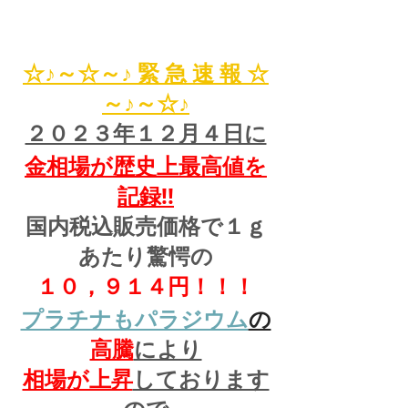
☆♪～☆～♪ 緊 急 速 報 ☆
～♪～☆♪
２０２３年１２月４日に
金相場が歴史上最高値を
記録!!
国内税込販売価格で１ｇ
あたり驚愕の
１０，９１４円！！！
プラチナもパラジウム
の
高騰
により
相場が上昇
しております