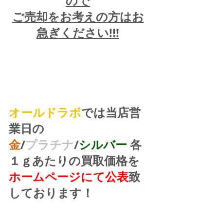
ので
ご売却をお考えの方はお
急ぎください!!!
オールドラボ
では当店営
業日の
金
/
プラチナ
/
シルバー
 各
１ｇあたりの買取価格を
ホームページにて公表
致
しております！