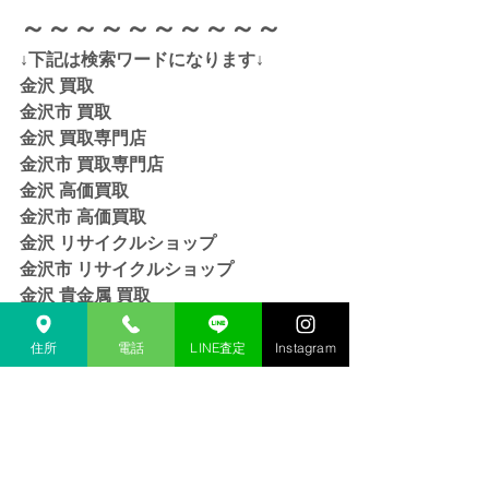
～～～～～～～～～～
↓下記は検索ワードになります↓  
金沢 買取 
金沢市 買取 
金沢 買取専門店 
金沢市 買取専門店
金沢 高価買取
金沢市 高価買取
金沢 リサイクルショップ
金沢市 リサイクルショップ 
金沢 貴金属 買取  
金沢市 貴金属 買取
金沢 金 買取
住所
電話
LINE査定
Instagram
金沢市 金 買取
金沢 １８金 買取
金沢  K１８ 買取
金沢 ２４金 買取
金沢 K２４ 買取