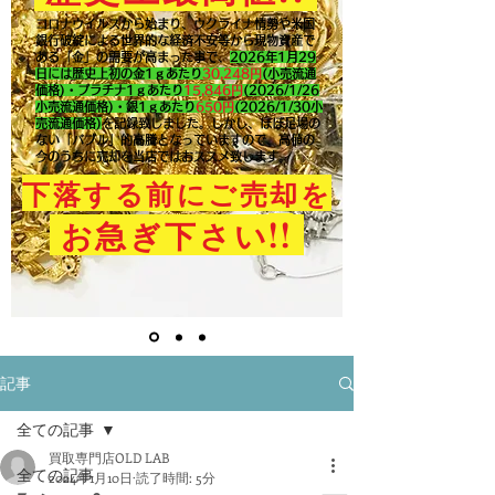
コロナウイルスから始まり、ウクライナ情勢や米国
銀行破綻による世界的な経済不安等から現物資産で
ある「金」の需要が高まった事で、
2026年1月29
日には歴史上初の金1ｇあたり
30,248円
(小売流通
価格)・プラチナ1ｇあたり
15,846
円
(2026/1/26
小売流通価格)・銀1ｇあたり
650
円
(2026/1/30小
売流通価格)
を記録致しました。​しかし、ほぼ足場の
ない「バブル」的高騰となっていますので、高値の
今のうちに売却を当店ではおススメ致します。
下落する前にご売却を
!!
お急ぎ下さい
記事
全ての記事
買取専門店OLD LAB
全ての記事
2024年1月10日
読了時間: 5分