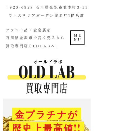
​〒920-0928 石川県金沢市並木町3-13
ウィステリアガーデン並木町1階店舗​
ブランド品・貴金属を
ME
石川県金沢市で高く売るなら
NU
買取専門店OLDLABへ！
オールドラボ
金プラチナが
歴史上最高値!!