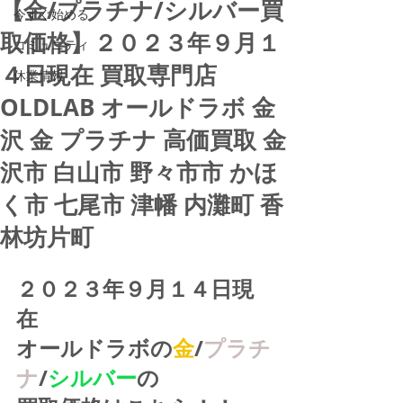
【金/プラチナ/シルバー買
今すぐ始める
取価格】２０２３年９月１
コミュニティ
４日現在 買取専門店
休業情報
OLDLAB オールドラボ 金
沢 金 プラチナ 高価買取 金
沢市 白山市 野々市市 かほ
く市 七尾市 津幡 内灘町 香
林坊片町
２０２３年９月１４日現
在
オールドラボの
金
/
プラチ
ナ
/
シルバー
の