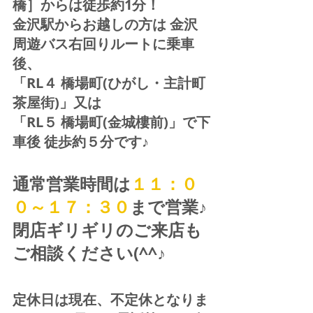
橋］からは徒歩約1分！  
金沢駅からお越しの方は 金沢
周遊バス右回りルートに乗車
後、
「RL４ 橋場町(ひがし・主計町
茶屋街)」又は 
「RL５ 橋場町(金城樓前)」で下
車後 徒歩約５分です♪
通常営業時間は
１１：０
０～１７：３０
まで営業♪ 
閉店ギリギリのご来店も
ご相談ください(^^♪
定休日は現在、不定休となりま