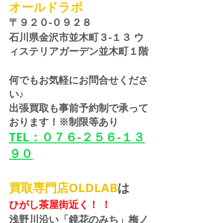
オールドラボ
〒９２０-０９２８ 
石川県金沢市並木町３-１３ ウ
ィステリアガーデン並木町１階
何でもお気軽にお問合せくださ
い♪
出張買取も事前予約制で承って
おります！※制限等あり
TEL：０７６-２５６-１３
９０
買取専門店OLDLAB
は
ひがし茶屋街近く！ ！
浅野川沿い「鏡花のみち」梅ノ