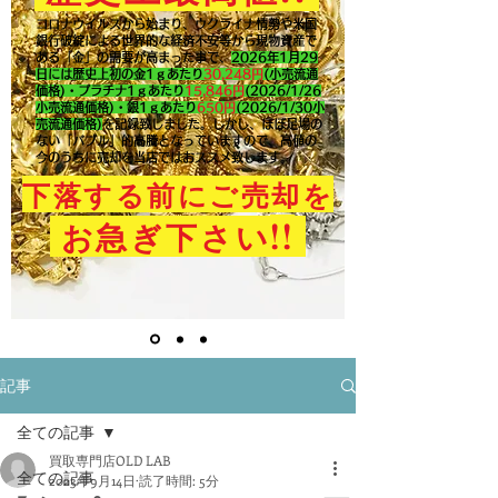
コロナウイルスから始まり、ウクライナ情勢や米国
銀行破綻による世界的な経済不安等から現物資産で
ある「金」の需要が高まった事で、
2026年1月29
日には歴史上初の金1ｇあたり
30,248円
(小売流通
価格)・プラチナ1ｇあたり
15,846
円
(2026/1/26
小売流通価格)・銀1ｇあたり
650
円
(2026/1/30小
売流通価格)
を記録致しました。​しかし、ほぼ足場の
ない「バブル」的高騰となっていますので、高値の
今のうちに売却を当店ではおススメ致します。
下落する前にご売却を
!!
お急ぎ下さい
記事
全ての記事
買取専門店OLD LAB
全ての記事
2023年9月14日
読了時間: 5分