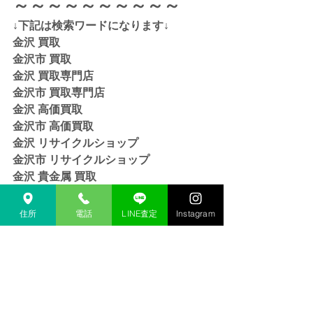
～～～～～～～～～～
↓下記は検索ワードになります↓  
金沢 買取 
金沢市 買取 
金沢 買取専門店 
金沢市 買取専門店
金沢 高価買取
金沢市 高価買取
金沢 リサイクルショップ
金沢市 リサイクルショップ 
金沢 貴金属 買取  
金沢市 貴金属 買取
金沢 金 買取
住所
電話
LINE査定
Instagram
金沢市 金 買取
金沢 １８金 買取
金沢  K１８ 買取
金沢 ２４金 買取
金沢 K２４ 買取
金沢 インゴット 買取 