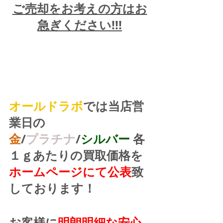
ご売却をお考えの方はお
急ぎください!!!
オールドラボ
では当店営
業日の
金
/
プラチナ
/
シルバー
 各
１ｇあたりの買取価格を
ホームページにて公表
致
しております！
お客様に
明朗明細な安心