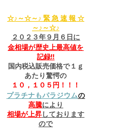
☆♪～☆～♪ 緊 急 速 報 ☆
～♪～☆♪
２０２３年９月６日に
金相場が歴史上最高値を
記録!!
国内税込販売価格で１ｇ
あたり驚愕の
１０，１０５円！！！
プラチナもパラジウム
の
高騰
により
相場が上昇
しております
ので