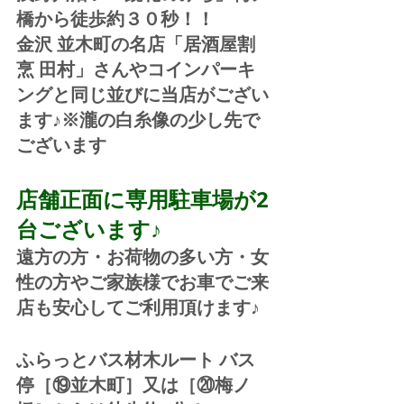
橋から徒歩約３０秒！！
金沢 並木町の名店「居酒屋割
烹 田村」さんやコインパーキ
ングと同じ並びに当店がござい
ます♪※瀧の白糸像の少し先で
ございます
店舗正面に専用駐車場が2
台ございます♪
遠方の方・お荷物の多い方・女
性の方やご家族様でお車でご来
店も安心してご利用頂けます♪
ふらっとバス材木ルート バス
停［⑲並木町］又は［⑳梅ノ