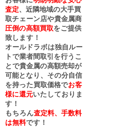
査定
、近隣地域の大手買
取チェーン店や貴金属商
圧倒の高額買取
をご提供
致します！
オールドラボは独自ルー
トで業者間取引を行うこ
とで貴金属の高額売却が
可能となり、その分自信
を持った買取価格で
お客
様に還元
いたしておりま
す！
もちろん
査定料、手数料
は無料
です！