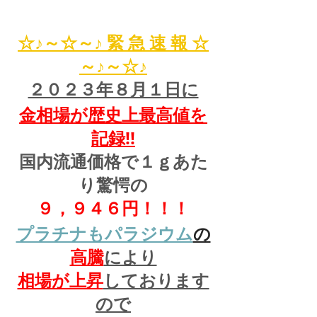
☆♪～☆～♪ 緊 急 速 報 ☆
～♪～☆♪
２０２３年８月１日に
金相場が歴史上最高値を
記録!!
国内流通価格で１ｇあた
り驚愕の
９，９４６円！！！
プラチナもパラジウム
の
高騰
により
相場が上昇
しております
ので