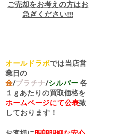
ご売却をお考えの方はお
急ぎください!!!
オールドラボ
では当店営
業日の
金
/
プラチナ
/
シルバー
 各
１ｇあたりの買取価格を
ホームページにて公表
致
しております！
お客様に
明朗明細な安心