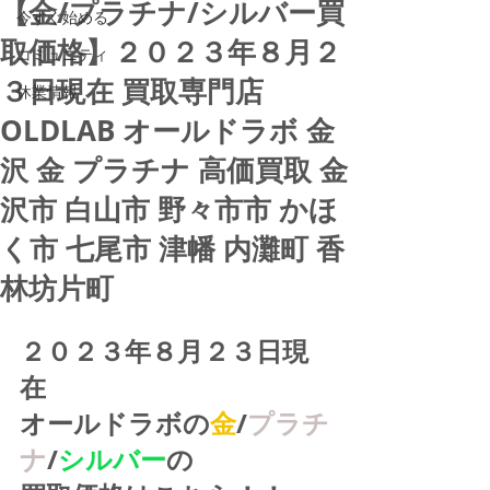
【金/プラチナ/シルバー買
今すぐ始める
取価格】２０２３年８月２
コミュニティ
３日現在 買取専門店
休業情報
OLDLAB オールドラボ 金
沢 金 プラチナ 高価買取 金
沢市 白山市 野々市市 かほ
く市 七尾市 津幡 内灘町 香
林坊片町
２０２３年８月２３日現
在
オールドラボの
金
/
プラチ
ナ
/
シルバー
の