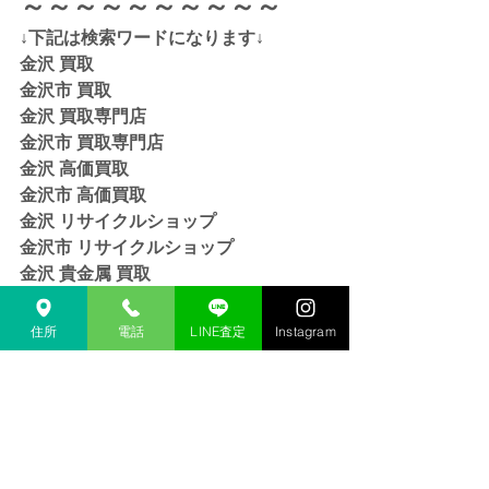
～～～～～～～～～～
↓下記は検索ワードになります↓  
金沢 買取 
金沢市 買取 
金沢 買取専門店 
金沢市 買取専門店
金沢 高価買取
金沢市 高価買取
金沢 リサイクルショップ
金沢市 リサイクルショップ 
金沢 貴金属 買取  
金沢市 貴金属 買取
金沢 金 買取
住所
電話
LINE査定
Instagram
金沢市 金 買取
金沢 １８金 買取
金沢  K１８ 買取
金沢 ２４金 買取
金沢 K２４ 買取
金沢 インゴット 買取 