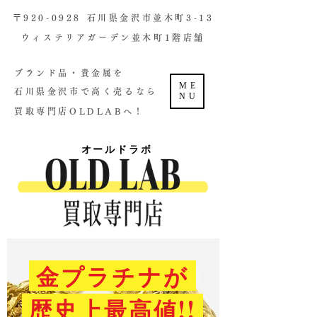
​〒920-0928 石川県金沢市並木町3-13
ウィステリアガーデン並木町1階店舗​
ブランド品・貴金属を
ME
石川県金沢市で高く売るなら
NU
買取専門店OLDLABへ！
オールドラボ
金プラチナが
歴史上最高値!!