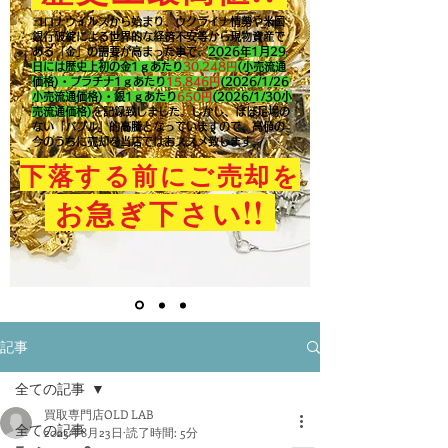
コロナウイルスから始まり、ウクライナ情勢や米国
銀行破綻による世界的な経済不安等から現物資産で
ある「金」の需要が高まった事で、
2026年1月29
日には歴史上初の金1ｇあたり
30,248円
(小売流通
価格)・プラチナ1ｇあたり
15,846
円
(2026/1/26
小売流通価格)・銀1ｇあたり
650
円
(2026/1/30小
売流通価格)
を記録致しました。​しかし、ほぼ足場の
ない「バブル」的高騰となっていますので、高値の
今のうちに売却を当店ではおススメ致します。
下落する前にご売却を
!!
お急ぎ下さい
記事
全ての記事
買取専門店OLD LAB
全ての記事
2023年8月23日
読了時間: 5分