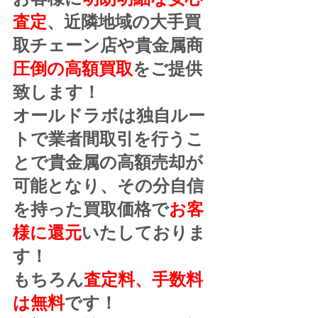
査定
、近隣地域の大手買
取チェーン店や貴金属商
圧倒の高額買取
をご提供
致します！
オールドラボは独自ルー
トで業者間取引を行うこ
とで貴金属の高額売却が
可能となり、その分自信
を持った買取価格で
お客
様に還元
いたしておりま
す！
もちろん
査定料、手数料
は無料
です！