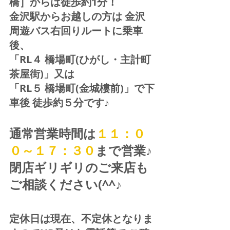
橋］からは徒歩約1分！  
金沢駅からお越しの方は 金沢
周遊バス右回りルートに乗車
後、
「RL４ 橋場町(ひがし・主計町
茶屋街)」又は 
「RL５ 橋場町(金城樓前)」で下
車後 徒歩約５分です♪
通常営業時間は
１１：０
０～１７：３０
まで営業♪ 
閉店ギリギリのご来店も
ご相談ください(^^♪
定休日は現在、不定休となりま