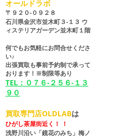
オールドラボ
〒９２０-０９２８ 
石川県金沢市並木町３-１３ ウ
ィステリアガーデン並木町１階
何でもお気軽にお問合せくださ
い♪
出張買取も事前予約制で承って
おります！※制限等あり
TEL：０７６-２５６-１３
９０
買取専門店OLDLAB
は
ひがし茶屋街近く！ ！
浅野川沿い「鏡花のみち」梅ノ