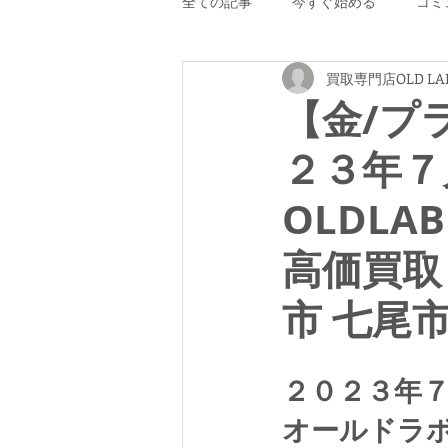
全ての記事
今すぐ始める
コミ
買取専門店OLD LA
【金/プ
２３年７
OLDLA
高価買取
市 七尾
２０２３年
オールドラ