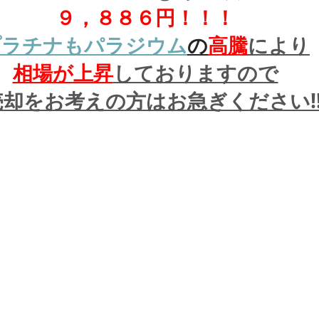
９，８８６円！！！
プラチナもパラジウム
の
高騰
により
相場が上昇
しておりますので
却をお考えの方はお急ぎください!!