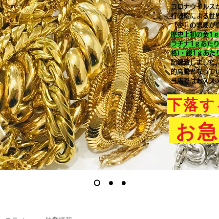
コロナウイルス
行破綻による世
「金」の需要が
歴史上初の金1
ラチナ1ｇあた
格)・銀1ｇあた
記録致しました
的高騰となって
当店ではおスス
下落す
お急