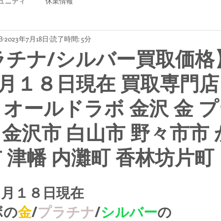
ュニティ
休業情報
B
2023年7月18日
読了時間: 5分
ラチナ/シルバー買取価格
月１８日現在 買取専門店
B オールドラボ 金沢 金 
 金沢市 白山市 野々市市
市 津幡 内灘町 香林坊片町
７月１８日現在
ボの
金
/
プラチナ
/
シルバー
の