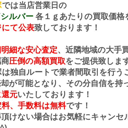
ボ
では当店営業日の
/
シルバー
 各１ｇあたりの買取価格
ジにて公表
致しております！
朗明細な安心査定
、近隣地域の大手
属商
圧倒の高額買取
をご提供致しま
ボは独自ルートで業者間取引を行う
売却が可能となり、その分自信を持
に還元
いたしております！
定料、手数料は無料
です！
得頂けない場合はお気軽にキャンセ
^)