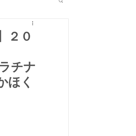
】２０
プラチナ
 かほく