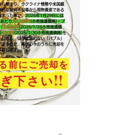
から始まり、ウクライナ情勢や米国銀
界的な経済不安等から現物資産である
高まった事で、
2026年1月29
日には
ｇあたり
30,248円
(小売流通価格)・プ
り
15,846
円
(2026/1/26小売流通価
り
650
円
(2026/1/30小売流通価格)
を
。​しかし、ほぼ足場のない「バブル」
いますので、高値の今のうちに売却を
メ致します。
る前にご売却を
!!
ぎ下さい