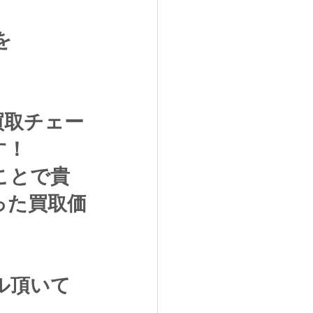
を
買取チェー
す！
ことで貴
った買取価
ル頂いて