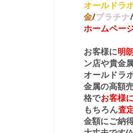
オールドラ
金
/
プラチナ
ホームペー
お客様に
明
ン店や貴金
オールドラ
金属の高額
格で
お客様
もちろん
査
金額にご納
大丈夫です(^