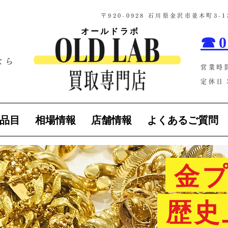
​〒920-0928 石川県金沢市並木町3
オールドラボ
☎0
なら
営業時
！
定休日：
品目
相場情報
店舗情報
よくあるご質問
金プ
歴史