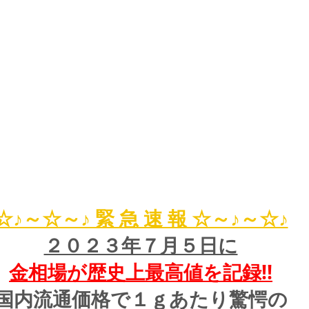
☆♪～☆～♪ 緊 急 速 報 ☆～♪～☆♪
２０２３年７月５日に
金相場が歴史上最高値を記録!!
国内流通価格で１ｇあたり驚愕の