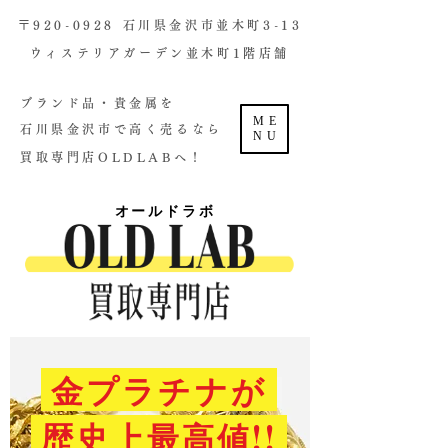
​〒920-0928 石川県金沢市並木町3-13
ウィステリアガーデン並木町1階店舗​
ブランド品・貴金属を
ME
石川県金沢市で高く売るなら
NU
買取専門店OLDLABへ！
オールドラボ
金プラチナが
歴史上最高値!!