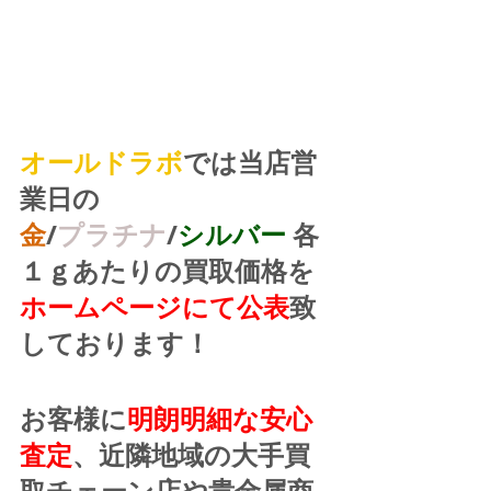
オールドラボ
では当店営
業日の
金
/
プラチナ
/
シルバー
 各
１ｇあたりの買取価格を
ホームページにて公表
致
しております！
お客様に
明朗明細な安心
査定
、近隣地域の大手買
取チェーン店や貴金属商