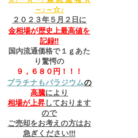
～♪～☆♪
２０２３年５月２日に
金相場が歴史上最高値を
記録!!
国内流通価格で１ｇあた
り驚愕の
９，６８０円！！！
プラチナもパラジウム
の
高騰
により
相場が上昇
しております
ので
ご売却をお考えの方はお
急ぎください!!!