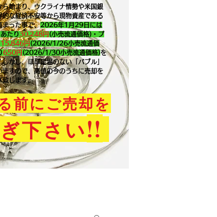
から始まり、ウクライナ情勢や米国銀
界的な経済不安等から現物資産である
高まった事で、
2026年1月29
日には
ｇあたり
30,248円
(小売流通価格)・プ
り
15,846
円
(2026/1/26小売流通価
り
650
円
(2026/1/30小売流通価格)
を
。​しかし、ほぼ足場のない「バブル」
いますので、高値の今のうちに売却を
メ致します。
る前にご売却を
!!
ぎ下さい