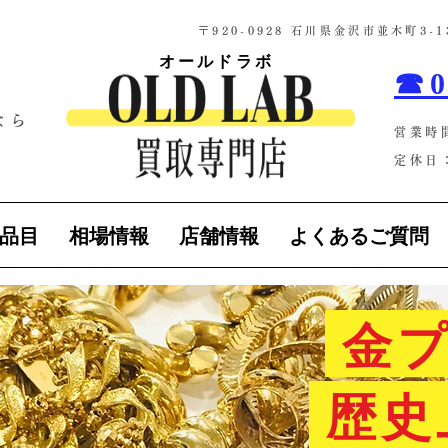
​〒920-0928 石川県金沢市並木町3
オールドラボ
☎0
なら
営業時
！
定休日：
品目
相場情報
店舗情報
よくあるご質問
金プ
歴史