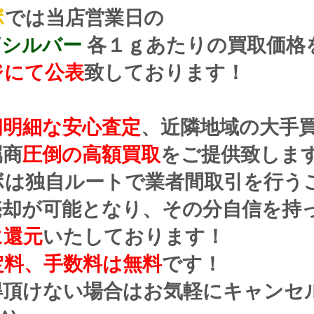
ボ
では当店営業日の
/
シルバー
 各１ｇあたりの買取価格
ジにて公表
致しております！
朗明細な安心査定
、近隣地域の大手
属商
圧倒の高額買取
をご提供致しま
ボは独自ルートで業者間取引を行う
売却が可能となり、その分自信を持
に還元
いたしております！
定料、手数料は無料
です！
得頂けない場合はお気軽にキャンセ