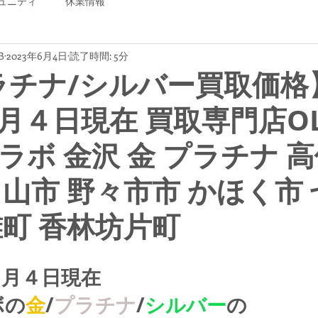
ュニティ
休業情報
B
2023年6月4日
読了時間: 5分
ラチナ/シルバー買取価格
月４日現在 買取専門店OL
ラボ 金沢 金 プラチナ 
白山市 野々市市 かほく市
灘町 香林坊片町
６月４日現在
ボの
金
/
プラチナ
/
シルバー
の