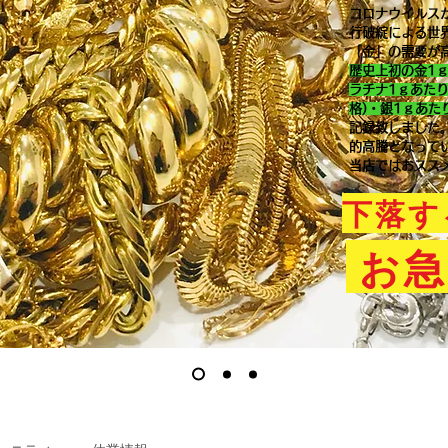
コロナウイルス
行破綻による世
「金」の需要が
歴史上初の金1
ラチナ1ｇあた
格)・銀1ｇあた
記録致しました
的高騰となって
当店ではおスス
下落す
お急