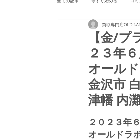
全ての記事
今すぐ始める
コミ
買取専門店OLD LA
【金/プ
２３年６
オールド
金沢市 
津幡 内
２０２３年
オールドラ