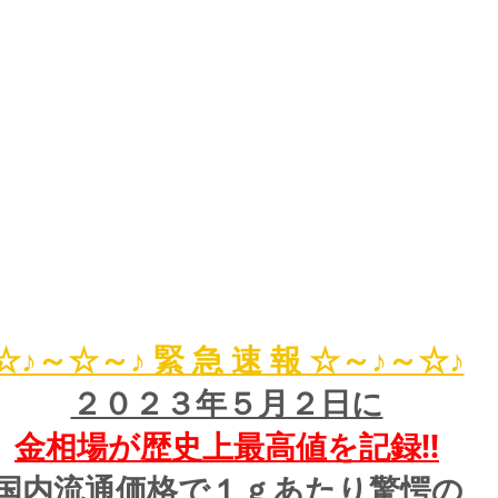
☆♪～☆～♪ 緊 急 速 報 ☆～♪～☆♪
２０２３年５月２日に
金相場が歴史上最高値を記録!!
国内流通価格で１ｇあたり驚愕の