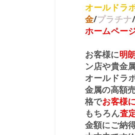
オールドラ
金
/
プラチナ
ホームペー
お客様に
明
ン店や貴金
オールドラ
金属の高額
格で
お客様
もちろん
査
金額にご納