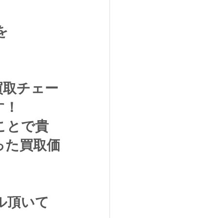
を
買取チェー
す！
ことで貴
った買取価
ル頂いて