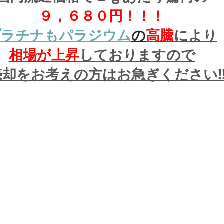
９，６８０円！！！
プラチナもパラジウム
の
高騰
により
相場が上昇
しておりますので
却をお考えの方はお急ぎください!!