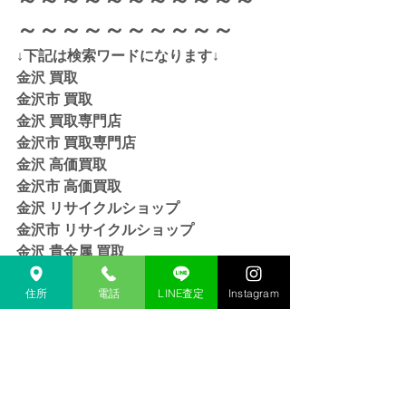
～～～～～～～～～～
↓下記は検索ワードになります↓  
金沢 買取 
金沢市 買取 
金沢 買取専門店 
金沢市 買取専門店
金沢 高価買取
金沢市 高価買取
金沢 リサイクルショップ
金沢市 リサイクルショップ 
金沢 貴金属 買取  
金沢市 貴金属 買取
金沢 金 買取
住所
電話
LINE査定
Instagram
金沢市 金 買取
金沢 １８金 買取
金沢  K１８ 買取
金沢 ２４金 買取
金沢 K２４ 買取