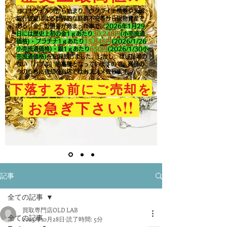
コロナウイルスから始まり、ウクライナ情勢や米国
銀行破綻による世界的な経済不安等から現物資産で
ある「金」の需要が高まった事で、
2026年1月29
日には歴史上初の金1ｇあたり
30,248円
(小売流通
価格)・プラチナ1ｇあたり
15,846
円
(2026/1/26
小売流通価格)・銀1ｇあたり
650
円
(2026/1/30小
売流通価格)
を記録致しました。​しかし、ほぼ足場の
ない「バブル」的高騰となっていますので、高値の
今のうちに売却を当店ではおススメ致します。
下落する前にご売却を
!!
お急ぎ下さい
記事
全ての記事
買取専門店OLD LAB
全ての記事
2023年10月28日
読了時間: 5分