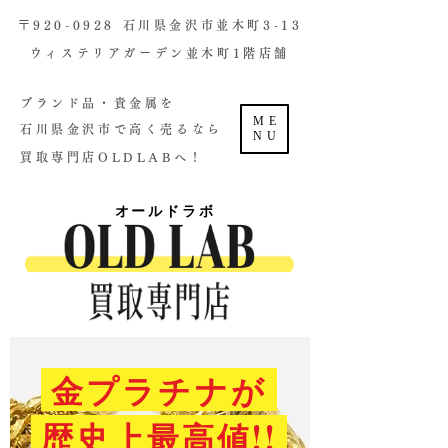
​〒920-0928 石川県金沢市並木町3-13
ウィステリアガーデン並木町1階店舗​
ブランド品・貴金属を
ME
石川県金沢市で高く売るなら
NU
買取専門店OLDLABへ！
オールドラボ
金プラチナが
歴史上最高値!!