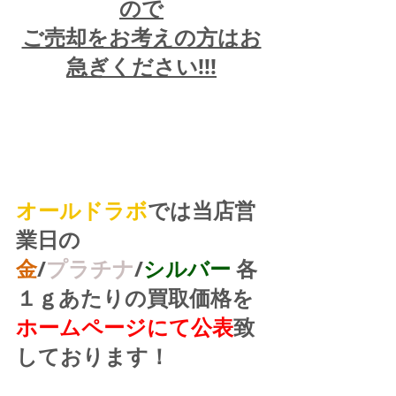
ので
ご売却をお考えの方はお
急ぎください!!!
オールドラボ
では当店営
業日の
金
/
プラチナ
/
シルバー
 各
１ｇあたりの買取価格を
ホームページにて公表
致
しております！