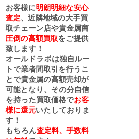
お客様に
明朗明細な安心
査定
、近隣地域の大手買
取チェーン店や貴金属商
圧倒の高額買取
をご提供
致します！
オールドラボは独自ルー
トで業者間取引を行うこ
とで貴金属の高額売却が
可能となり、その分自信
を持った買取価格で
お客
様に還元
いたしておりま
す！
もちろん
査定料、手数料