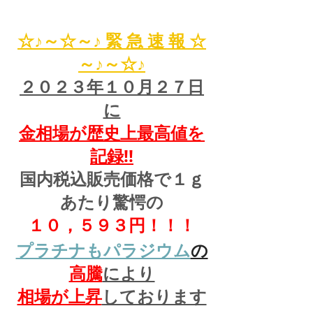
☆♪～☆～♪ 緊 急 速 報 ☆
～♪～☆♪
２０２３年１０月２７日
に
金相場が歴史上最高値を
記録!!
国内税込販売価格で１ｇ
あたり驚愕の
１０，５９３円！！！
プラチナもパラジウム
の
高騰
により
相場が上昇
しております