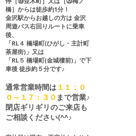
停［⑲並木町］又は［⑳梅ノ
橋］からは徒歩約1分！  
金沢駅からお越しの方は 金沢
周遊バス右回りルートに乗車
後、
「RL４ 橋場町(ひがし・主計町
茶屋街)」又は 
「RL５ 橋場町(金城樓前)」で下
車後 徒歩約５分です♪
通常営業時間は
１１：０
０～１７：３０
まで営業♪ 
閉店ギリギリのご来店も
ご相談ください(^^♪