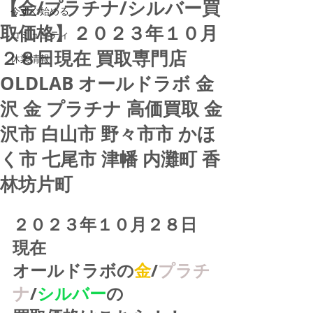
【金/プラチナ/シルバー買
今すぐ始める
取価格】２０２３年１０月
コミュニティ
２８日現在 買取専門店
休業情報
OLDLAB オールドラボ 金
沢 金 プラチナ 高価買取 金
沢市 白山市 野々市市 かほ
く市 七尾市 津幡 内灘町 香
林坊片町
２０２３年１０月２８日
現在
オールドラボの
金
/
プラチ
ナ
/
シルバー
の