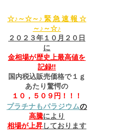
☆♪～☆～♪ 緊 急 速 報 ☆
～♪～☆♪
２０２３年１０月２０日
に
金相場が歴史上最高値を
記録!!
国内税込販売価格で１ｇ
あたり驚愕の
１０，５０９円！！！
プラチナもパラジウム
の
高騰
により
相場が上昇
しております