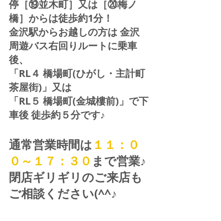
停［⑲並木町］又は［⑳梅ノ
橋］からは徒歩約1分！  
金沢駅からお越しの方は 金沢
周遊バス右回りルートに乗車
後、
「RL４ 橋場町(ひがし・主計町
茶屋街)」又は 
「RL５ 橋場町(金城樓前)」で下
車後 徒歩約５分です♪
通常営業時間は
１１：０
０～１７：３０
まで営業♪ 
閉店ギリギリのご来店も
ご相談ください(^^♪