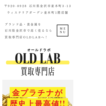
​〒920-0928 石川県金沢市並木町3-13
ウィステリアガーデン並木町1階店舗​
ブランド品・貴金属を
ME
石川県金沢市で高く売るなら
NU
買取専門店OLDLABへ！
オールドラボ
金プラチナが
歴史上最高値!!