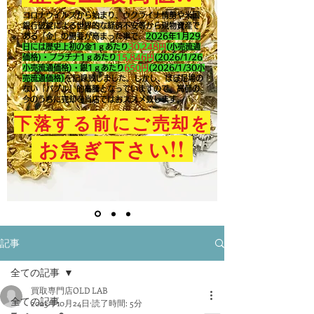
コロナウイルスから始まり、ウクライナ情勢や米国
銀行破綻による世界的な経済不安等から現物資産で
ある「金」の需要が高まった事で、
2026年1月29
日には歴史上初の金1ｇあたり
30,248円
(小売流通
価格)・プラチナ1ｇあたり
15,846
円
(2026/1/26
小売流通価格)・銀1ｇあたり
650
円
(2026/1/30小
売流通価格)
を記録致しました。​しかし、ほぼ足場の
ない「バブル」的高騰となっていますので、高値の
今のうちに売却を当店ではおススメ致します。
下落する前にご売却を
!!
お急ぎ下さい
記事
全ての記事
買取専門店OLD LAB
全ての記事
2023年10月24日
読了時間: 5分