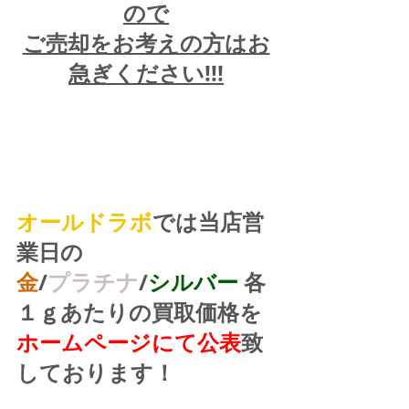
ので
ご売却をお考えの方はお
急ぎください!!!
オールドラボ
では当店営
業日の
金
/
プラチナ
/
シルバー
 各
１ｇあたりの買取価格を
ホームページにて公表
致
しております！