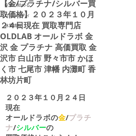
【金/プラチナ/シルバー買
今すぐ始める
取価格】２０２３年１０月
コミュニティ
２４日現在 買取専門店
休業情報
OLDLAB オールドラボ 金
沢 金 プラチナ 高価買取 金
沢市 白山市 野々市市 かほ
く市 七尾市 津幡 内灘町 香
林坊片町
２０２３年１０月２４日
現在
オールドラボの
金
/
プラチ
ナ
/
シルバー
の