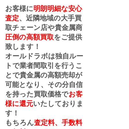
お客様に
明朗明細な安心
査定
、近隣地域の大手買
取チェーン店や貴金属商
圧倒の高額買取
をご提供
致します！
オールドラボは独自ルー
トで業者間取引を行うこ
とで貴金属の高額売却が
可能となり、その分自信
を持った買取価格で
お客
様に還元
いたしておりま
す！
もちろん
査定料、手数料