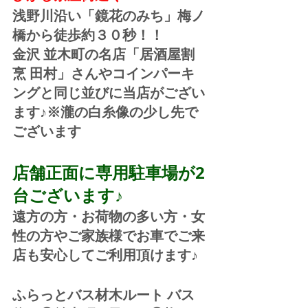
浅野川沿い「鏡花のみち」梅ノ
橋から徒歩約３０秒！！
金沢 並木町の名店「居酒屋割
烹 田村」さんやコインパーキ
ングと同じ並びに当店がござい
ます♪※瀧の白糸像の少し先で
ございます
店舗正面に専用駐車場が2
台ございます♪
遠方の方・お荷物の多い方・女
性の方やご家族様でお車でご来
店も安心してご利用頂けます♪
ふらっとバス材木ルート バス