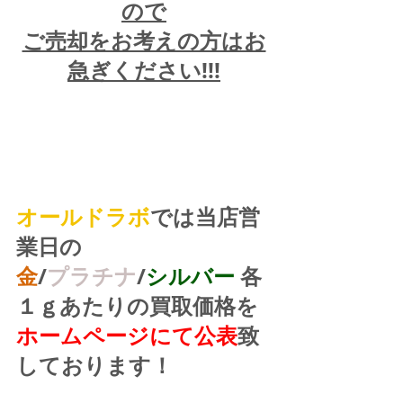
ので
ご売却をお考えの方はお
急ぎください!!!
オールドラボ
では当店営
業日の
金
/
プラチナ
/
シルバー
 各
１ｇあたりの買取価格を
ホームページにて公表
致
しております！