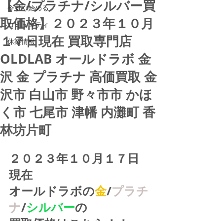
【金/プラチナ/シルバー買
今すぐ始める
取価格】２０２３年１０月
コミュニティ
１７日現在 買取専門店
休業情報
OLDLAB オールドラボ 金
沢 金 プラチナ 高価買取 金
沢市 白山市 野々市市 かほ
く市 七尾市 津幡 内灘町 香
林坊片町
２０２３年１０月１７日
現在
オールドラボの
金
/
プラチ
ナ
/
シルバー
の