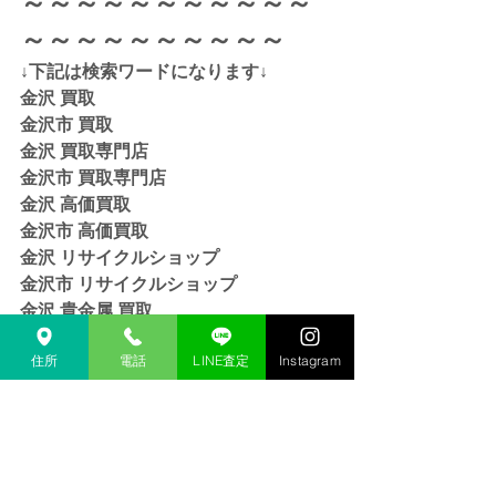
～～～～～～～～～～～
～～～～～～～～～～
↓下記は検索ワードになります↓  
金沢 買取 
金沢市 買取 
金沢 買取専門店 
金沢市 買取専門店
金沢 高価買取
金沢市 高価買取
金沢 リサイクルショップ
金沢市 リサイクルショップ 
金沢 貴金属 買取  
金沢市 貴金属 買取
金沢 金 買取
住所
電話
LINE査定
Instagram
金沢市 金 買取
金沢 １８金 買取
金沢  K１８ 買取
金沢 ２４金 買取
金沢 K２４ 買取