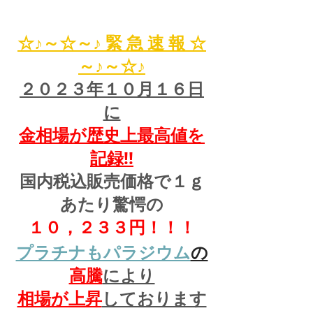
☆♪～☆～♪ 緊 急 速 報 ☆
～♪～☆♪
２０２３年１０月１６日
に
金相場が歴史上最高値を
記録!!
国内税込販売価格で１ｇ
あたり驚愕の
１０，２３３円！！！
プラチナもパラジウム
の
高騰
により
相場が上昇
しております