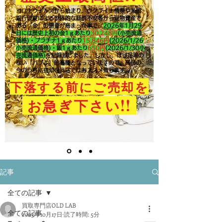
コロナウイルスから始まり、ウクライナ情勢や米国
銀行破綻による世界的な経済不安等から現物資産で
ある「金」の需要が高まった事で、
2026年1月29
日には歴史上初の金1ｇあたり
30,248円
(小売流通
価格)・プラチナ1ｇあたり
15,846
円
(2026/1/26
小売流通価格)・銀1ｇあたり
650
円
(2026/1/30小
売流通価格)
を記録致しました。​しかし、ほぼ足場の
ない「バブル」的高騰となっていますので、高値の
今のうちに売却を当店ではおススメ致します。
下落する前にご売却を
!!
お急ぎ下さい
記事
全ての記事
買取専門店OLD LAB
全ての記事
2023年10月17日
読了時間: 5分