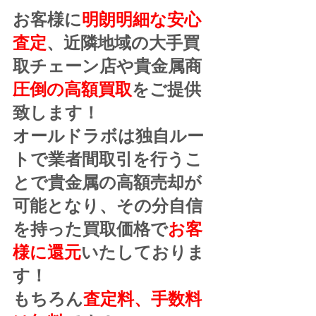
お客様に
明朗明細な安心
査定
、近隣地域の大手買
取チェーン店や貴金属商
圧倒の高額買取
をご提供
致します！
オールドラボは独自ルー
トで業者間取引を行うこ
とで貴金属の高額売却が
可能となり、その分自信
を持った買取価格で
お客
様に還元
いたしておりま
す！
もちろん
査定料、手数料