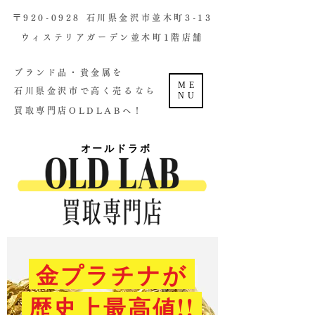
​〒920-0928 石川県金沢市並木町3-13
ウィステリアガーデン並木町1階店舗​
ブランド品・貴金属を
ME
石川県金沢市で高く売るなら
NU
買取専門店OLDLABへ！
オールドラボ
金プラチナが
歴史上最高値!!