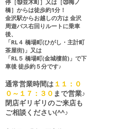
停［⑲並木町］又は［⑳梅ノ
橋］からは徒歩約1分！  
金沢駅からお越しの方は 金沢
周遊バス右回りルートに乗車
後、
「RL４ 橋場町(ひがし・主計町
茶屋街)」又は 
「RL５ 橋場町(金城樓前)」で下
車後 徒歩約５分です♪
通常営業時間は
１１：０
０～１７：３０
まで営業♪ 
閉店ギリギリのご来店も
ご相談ください(^^♪