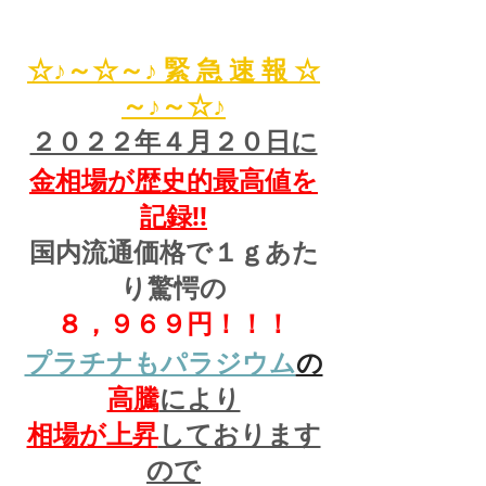
☆♪～☆～♪ 緊 急 速 報 ☆
～♪～☆♪
２０２２年４月２０日に
金相場が歴史的最高値を
記録!!
国内流通価格で１ｇあた
り驚愕の
８，９６９円！！！
プラチナもパラジウム
の
高騰
により
相場が上昇
しております
ので