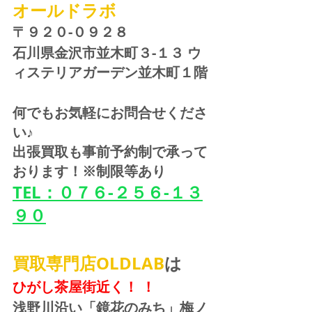
オールドラボ
〒９２０-０９２８ 
石川県金沢市並木町３-１３ ウ
ィステリアガーデン並木町１階
何でもお気軽にお問合せくださ
い♪
出張買取も事前予約制で承って
おります！※制限等あり
TEL：０７６-２５６-１３
９０
買取専門店OLDLAB
は
ひがし茶屋街近く！ ！
浅野川沿い「鏡花のみち」梅ノ