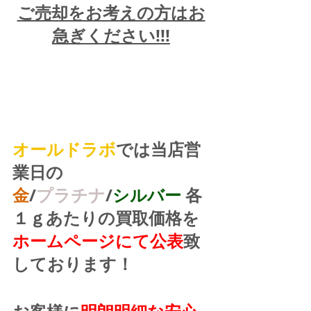
ご売却をお考えの方はお
急ぎください!!!
オールドラボ
では当店営
業日の
金
/
プラチナ
/
シルバー
 各
１ｇあたりの買取価格を
ホームページにて公表
致
しております！