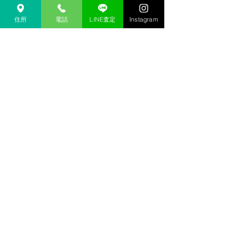
金沢 リサイクルショップ
金沢市 リサイクルショップ 
住所
電話
LINE査定
Instagram
金沢 貴金属 買取  
金沢市 貴金属 買取
金沢 金 買取
金沢市 金 買取
金沢 １８金 買取
金沢  K１８ 買取
金沢 ２４金 買取
金沢 K２４ 買取
金沢 インゴット 買取 
金沢市 インゴット 買取
金沢 プラチナ 買取
金沢市 プラチナ 買取
金沢 Pt 買取
金沢市 Pt 買取
金沢 Pt９００ 買取
金沢 Pt８５０ 買取
金沢 買取相場