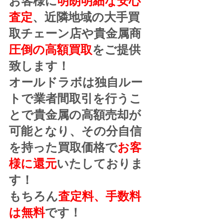
お客様に
明朗明細な安心
査定
、近隣地域の大手買
取チェーン店や貴金属商
圧倒の高額買取
をご提供
致します！
オールドラボは独自ルー
トで業者間取引を行うこ
とで貴金属の高額売却が
可能となり、その分自信
を持った買取価格で
お客
様に還元
いたしておりま
す！
もちろん
査定料、手数料
は無料
です！