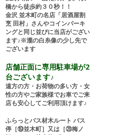
橋から徒歩約３０秒！！
金沢 並木町の名店「居酒屋割
烹 田村」さんやコインパーキ
ングと同じ並びに当店がござい
ます♪※瀧の白糸像の少し先で
ございます
店舗正面に専用駐車場が2
台ございます♪
遠方の方・お荷物の多い方・女
性の方やご家族様でお車でご来
店も安心してご利用頂けます♪
ふらっとバス材木ルート バス
停［⑲並木町］又は［⑳梅ノ