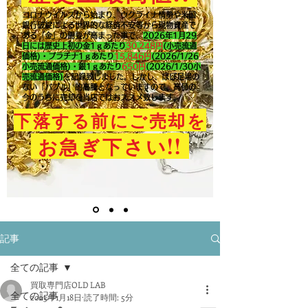
コロナウイルスから始まり、ウクライナ情勢や米国
銀行破綻による世界的な経済不安等から現物資産で
ある「金」の需要が高まった事で、
2026年1月29
日には歴史上初の金1ｇあたり
30,248円
(小売流通
価格)・プラチナ1ｇあたり
15,846
円
(2026/1/26
小売流通価格)・銀1ｇあたり
650
円
(2026/1/30小
売流通価格)
を記録致しました。​しかし、ほぼ足場の
ない「バブル」的高騰となっていますので、高値の
今のうちに売却を当店ではおススメ致します。
下落する前にご売却を
!!
お急ぎ下さい
記事
全ての記事
買取専門店OLD LAB
全ての記事
2023年1月18日
読了時間: 5分