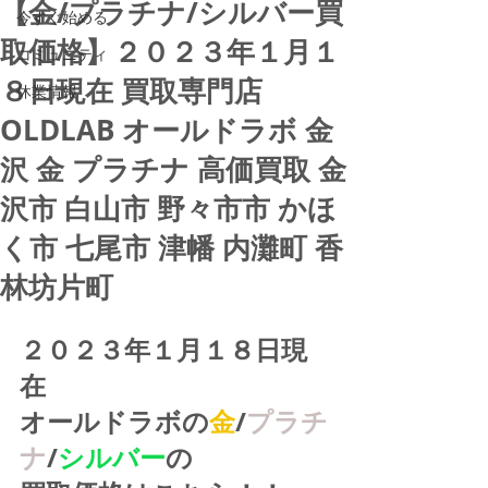
【金/プラチナ/シルバー買
今すぐ始める
取価格】２０２３年１月１
コミュニティ
８日現在 買取専門店
休業情報
OLDLAB オールドラボ 金
沢 金 プラチナ 高価買取 金
沢市 白山市 野々市市 かほ
く市 七尾市 津幡 内灘町 香
林坊片町
２０２３年１月１８日現
在
オールドラボの
金
/
プラチ
ナ
/
シルバー
の