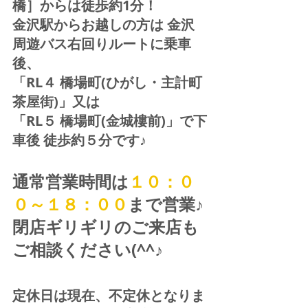
橋］からは徒歩約1分！  
金沢駅からお越しの方は 金沢
周遊バス右回りルートに乗車
後、
「RL４ 橋場町(ひがし・主計町
茶屋街)」又は 
「RL５ 橋場町(金城樓前)」で下
車後 徒歩約５分です♪
通常営業時間は
１０：０
０～１８：００
まで営業♪ 
閉店ギリギリのご来店も
ご相談ください(^^♪
定休日は現在、不定休となりま