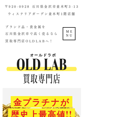
​〒920-0928 石川県金沢市並木町3-13
ウィステリアガーデン並木町1階店舗​
ブランド品・貴金属を
ME
石川県金沢市で高く売るなら
NU
買取専門店OLDLABへ！
オールドラボ
金プラチナが
歴史上最高値!!