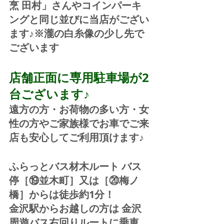
烹 田村」さんやコインパーキ
ングと同じ並びに当店がござい
ます♪※瀧の白糸像の少し先で
ございます
店舗正面に専用駐車場が2
台ございます♪
遠方の方・お荷物の多い方・女
性の方やご家族様でお車でご来
店も安心してご利用頂けます♪
ふらっとバス材木ルート バス
停［⑲並木町］又は［⑳梅ノ
橋］からは徒歩約1分！  
金沢駅からお越しの方は 金沢
周遊バス右回りルートに乗車