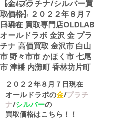
【金/プラチナ/シルバー買
今すぐ始める
取価格】２０２２年８月７
コミュニティ
日現在 買取専門店OLDLAB
休業情報
オールドラボ 金沢 金 プラ
チナ 高価買取 金沢市 白山
市 野々市市 かほく市 七尾
市 津幡 内灘町 香林坊片町
２０２２年８月７日現在
オールドラボの
金
/
プラチ
ナ
/
シルバー
の
買取価格はこちら！！