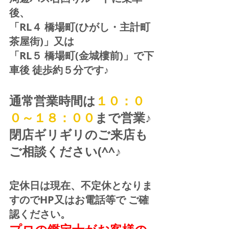
後、
「RL４ 橋場町(ひがし・主計町
茶屋街)」又は 
「RL５ 橋場町(金城樓前)」で下
車後 徒歩約５分です♪
通常営業時間は
１０：０
０～１８：００
まで営業♪ 
閉店ギリギリのご来店も
ご相談ください(^^♪
定休日は現在、不定休となりま
すのでHP又はお電話等で ご確
認ください。