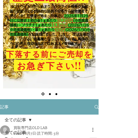
コロナウイルスから始まり、ウクライナ情勢や米国
銀行破綻による世界的な経済不安等から現物資産で
ある「金」の需要が高まった事で、
2026年1月29
日には歴史上初の金1ｇあたり
30,248円
(小売流通
価格)・プラチナ1ｇあたり
15,846
円
(2026/1/26
小売流通価格)・銀1ｇあたり
650
円
(2026/1/30小
売流通価格)
を記録致しました。​しかし、ほぼ足場の
ない「バブル」的高騰となっていますので、高値の
今のうちに売却を当店ではおススメ致します。
下落する前にご売却を
!!
お急ぎ下さい
記事
全ての記事
買取専門店OLD LAB
全ての記事
2022年8月7日
読了時間: 5分