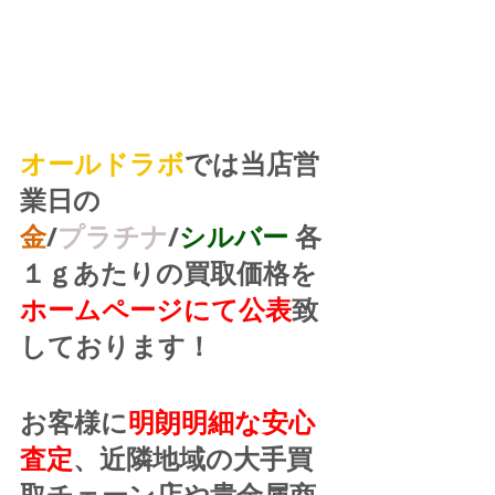
オールドラボ
では当店営
業日の
金
/
プラチナ
/
シルバー
 各
１ｇあたりの買取価格を
ホームページにて公表
致
しております！
お客様に
明朗明細な安心
査定
、近隣地域の大手買