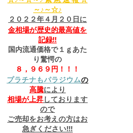
～♪～☆♪
２０２２年４月２０日に
金相場が歴史的最高値を
記録!!
国内流通価格で１ｇあた
り驚愕の
８，９６９円！！！
プラチナもパラジウム
の
高騰
により
相場が上昇
しております
ので
ご売却をお考えの方はお
急ぎください!!!