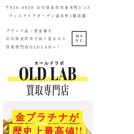
​〒920-0928 石川県金沢市並木町3-13
ウィステリアガーデン並木町1階店舗​
ブランド品・貴金属を
ME
石川県金沢市で高く売るなら
NU
買取専門店OLDLABへ！
オールドラボ
金プラチナが
歴史上最高値!!