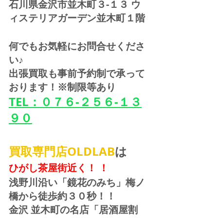
石川県金沢市並木町３-１３ ウ
ィステリアガーデン並木町１階
何でもお気軽にお問合せくださ
い♪
出張買取も事前予約制で承って
おります！※制限等あり
TEL：０７６-２５６-１３
９０
買取専門店OLDLAB
は
ひがし茶屋街近く！ ！
浅野川沿い「鏡花のみち」梅ノ
橋から徒歩約３０秒！！
金沢 並木町の名店「居酒屋割