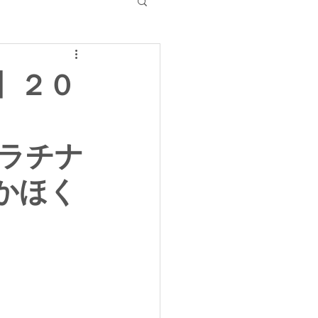
】２０
プラチナ
 かほく