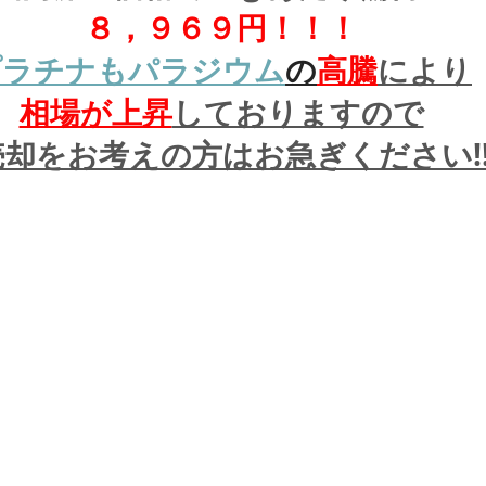
８，９６９円！！！
プラチナもパラジウム
の
高騰
により
相場が上昇
しておりますので
却をお考えの方はお急ぎください!!