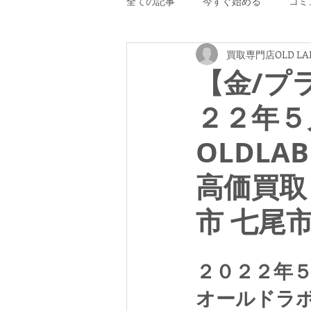
全ての記事
今すぐ始める
コミ
買取専門店OLD LA
【金/プ
２２年５
OLDLA
高価買取
市 七尾
２０２２年
オールドラ