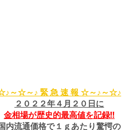
☆♪～☆～♪ 緊 急 速 報 ☆～♪～☆♪
２０２２年４月２０日に
金相場が歴史的最高値を記録!!
国内流通価格で１ｇあたり驚愕の