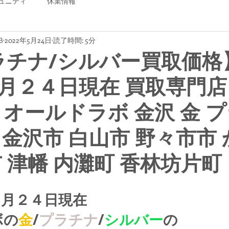
ュニティ
休業情報
B
2022年5月24日
読了時間: 5分
ラチナ/シルバー買取価格
月２４日現在 買取専門店
B オールドラボ 金沢 金 
 金沢市 白山市 野々市市
市 津幡 内灘町 香林坊片町
５月２４日現在
ボの
金
/
プラチナ
/
シルバー
の