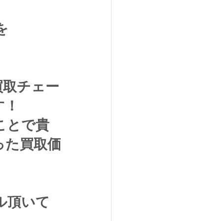
を
買取チェー
す！
ことで貴
った買取価
ル頂いて