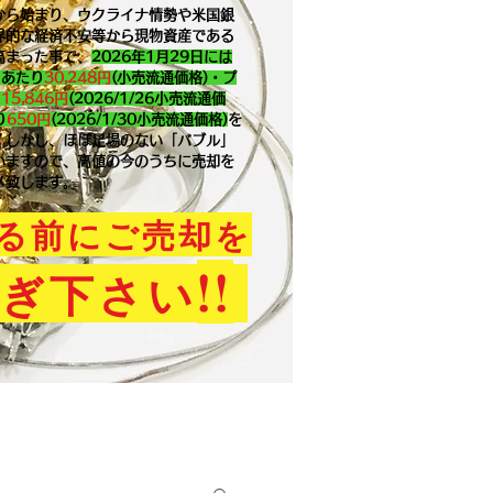
から始まり、ウクライナ情勢や米国銀
界的な経済不安等から現物資産である
高まった事で、
2026年1月29
日には
ｇあたり
30,248円
(小売流通価格)・プ
り
15,846
円
(2026/1/26小売流通価
り
650
円
(2026/1/30小売流通価格)
を
。​しかし、ほぼ足場のない「バブル」
いますので、高値の今のうちに売却を
メ致します。
る前にご売却を
!!
ぎ下さい