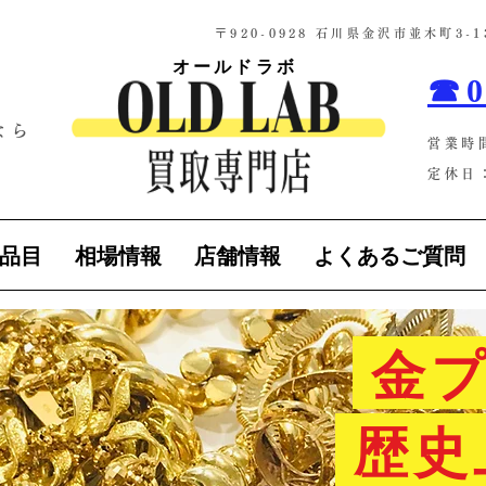
​〒920-0928 石川県金沢市並木町3
オールドラボ
☎0
なら
営業時
！
定休日：
品目
相場情報
店舗情報
よくあるご質問
金プ
歴史