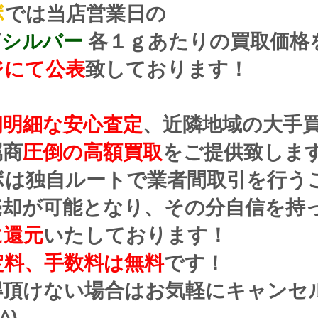
ボ
では当店営業日の
/
シルバー
 各１ｇあたりの買取価格
ジにて公表
致しております！
朗明細な安心査定
、近隣地域の大手
属商
圧倒の高額買取
をご提供致しま
ボは独自ルートで業者間取引を行う
売却が可能となり、その分自信を持
に還元
いたしております！
定料、手数料は無料
です！
得頂けない場合はお気軽にキャンセ
^)