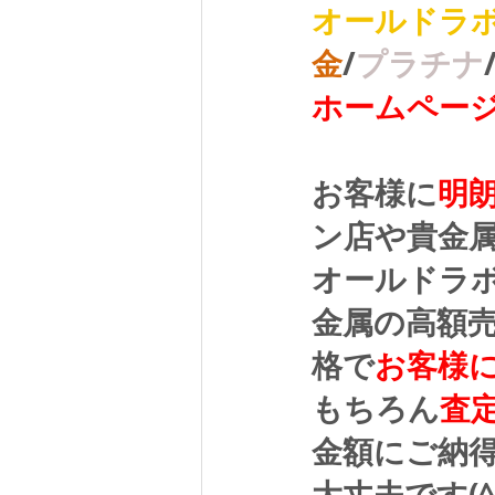
オールドラ
金
/
プラチナ
ホームペー
お客様に
明
ン店や貴金
オールドラ
金属の高額
格で
お客様
もちろん
査
金額にご納
大丈夫です(^