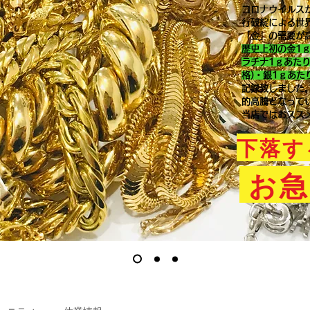
コロナウイルス
行破綻による世
「金」の需要が
歴史上初の金1
ラチナ1ｇあた
格)・銀1ｇあた
記録致しました
的高騰となって
当店ではおスス
下落す
お急