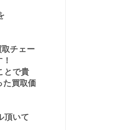
を
買取チェー
す！
ことで貴
った買取価
ル頂いて