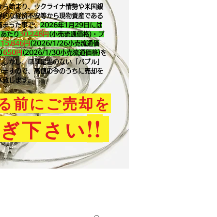
から始まり、ウクライナ情勢や米国銀
界的な経済不安等から現物資産である
高まった事で、
2026年1月29
日には
ｇあたり
30,248円
(小売流通価格)・プ
り
15,846
円
(2026/1/26小売流通価
り
650
円
(2026/1/30小売流通価格)
を
。​しかし、ほぼ足場のない「バブル」
いますので、高値の今のうちに売却を
メ致します。
る前にご売却を
!!
ぎ下さい