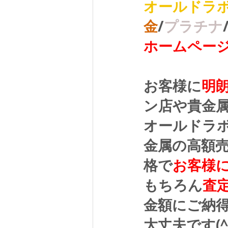
オールドラ
金
/
プラチナ
ホームペー
お客様に
明
ン店や貴金
オールドラ
金属の高額
格で
お客様
もちろん
査
金額にご納
大丈夫です(^