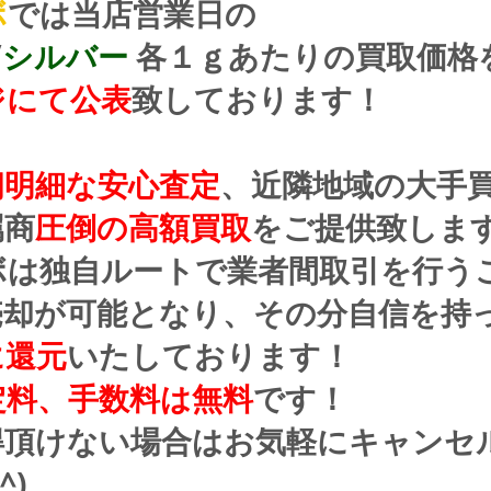
ボ
では当店営業日の
/
シルバー
 各１ｇあたりの買取価格
ジにて公表
致しております！
朗明細な安心査定
、近隣地域の大手
属商
圧倒の高額買取
をご提供致しま
ボは独自ルートで業者間取引を行う
売却が可能となり、その分自信を持
に還元
いたしております！
定料、手数料は無料
です！
得頂けない場合はお気軽にキャンセ
^)