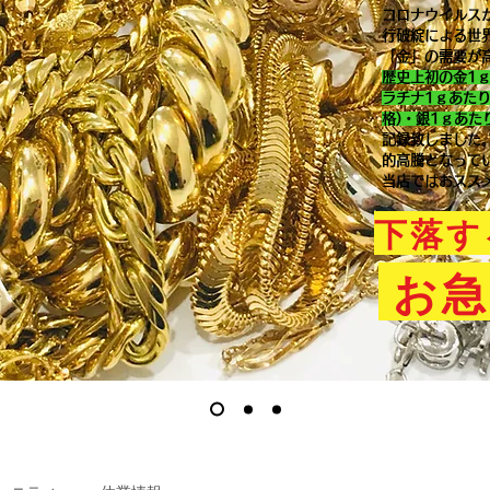
コロナウイルス
行破綻による世
「金」の需要が
歴史上初の金1
ラチナ1ｇあた
格)・銀1ｇあた
記録致しました
的高騰となって
当店ではおスス
下落す
お急