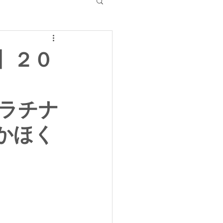
】２０
プラチナ
 かほく