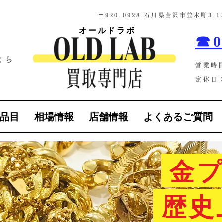
​〒920-0928 石川県金沢市並木町3
オールドラボ
☎0
なら
営業時
！
定休日：
品目
相場情報
店舗情報
よくあるご質問
金プ
歴史