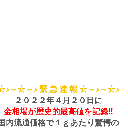
☆♪～☆～♪ 緊 急 速 報 ☆～♪～☆♪
２０２２年４月２０日に
金相場が歴史的最高値を記録!!
国内流通価格で１ｇあたり驚愕の