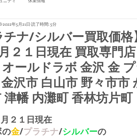
ュニティ
休業情報
B
2022年5月21日
読了時間: 5分
ラチナ/シルバー買取価格
月２１日現在 買取専門店
B オールドラボ 金沢 金 
 金沢市 白山市 野々市市
市 津幡 内灘町 香林坊片町
５月２１日現在
ボの
金
/
プラチナ
/
シルバー
の