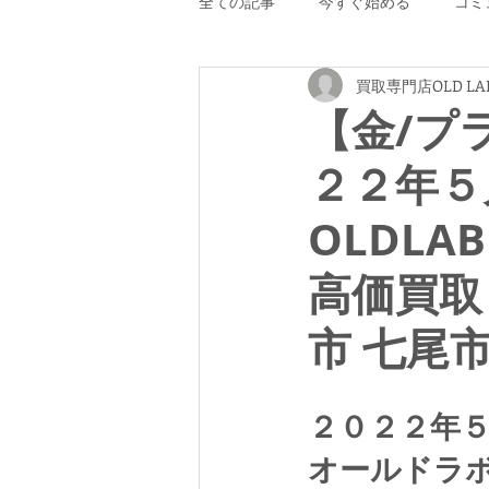
全ての記事
今すぐ始める
コミ
買取専門店OLD LA
【金/プ
２２年５
OLDLA
高価買取
市 七尾
２０２２年
オールドラ