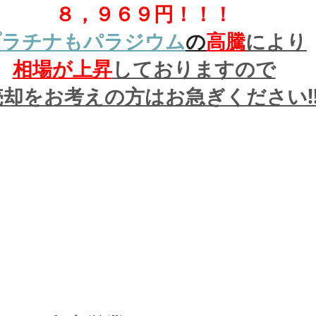
８，９６９円！！！
プラチナもパラジウム
の
高騰
により
相場が上昇
しておりますので
却をお考えの方はお急ぎください!!